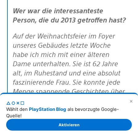
Wer war die interessanteste
Person, die du 2013 getroffen hast?
Auf der Weihnachtsfeier im Foyer
unseres Gebäudes letzte Woche
habe ich mich mit einer älteren
Dame unterhalten. Sie ist 62 Jahre
alt, im Ruhestand und eine absolut
faszinierende Frau. Sie konnte jede
Menge spannende Geschichten über
sich und ihren mittlerweile
✕
△○✕☐
verschiedenen Ehemann erzählen,
Wählt den
PlayStation Blog
als bevorzugte Google-
Quelle!
der einst ein erfolgreicher
Aktivieren
Videoproduzent bei der BBC war.
Einmal feierte sie Silvester auf