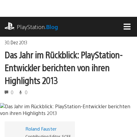
Zum
Inhalt
springen
playstation.com
PlayStation
.Blog
MEN
30. Dez 2013
Das Jahr im Rückblick: PlayStation-
Entwickler berichten von ihren
Highlights 2013
0
0
Roland Fauster
Contributing Editor, SCEE