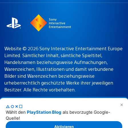
a
Region:
region
Sony
Interactive
Entertainment
Website © 2026 Sony Interactive Entertainment Europe
Limited. Sämtlicher Inhalt, sämtliche Spieltitel,
Handelsnamen beziehungsweise Aufmachungen,
Warenzeichen, Illustrationen und damit verbundene
Bilder sind Warenzeichen beziehungsweise
urheberrechtlich geschützte Werke ihrer jeweiligen
Besitzer. Alle Rechte vorbehalten.
✕
△○✕☐
Nutzungsbedingungen
Datenschutzrichtlinie
Wählt den
PlayStation Blog
als bevorzugte Google-
Quelle!
Rechtliche Hinweise
Aktivieren