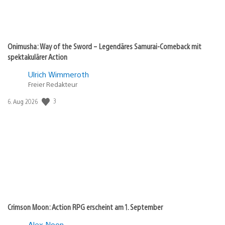
Onimusha: Way of the Sword – Legendäres Samurai-Comeback mit
spektakulärer Action
Ulrich Wimmeroth
Freier Redakteur
3
Veröffentlichungsdatum:
6. Aug 2026
Crimson Moon: Action RPG erscheint am 1. September
Alex Noon