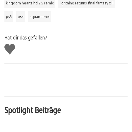
kingdom hearts hd 2.5 remix
lightning returns final fantasy xiii
ps3
ps4
square enix
Hat dir das gefallen?
Gefällt
mir
Spotlight Beiträge