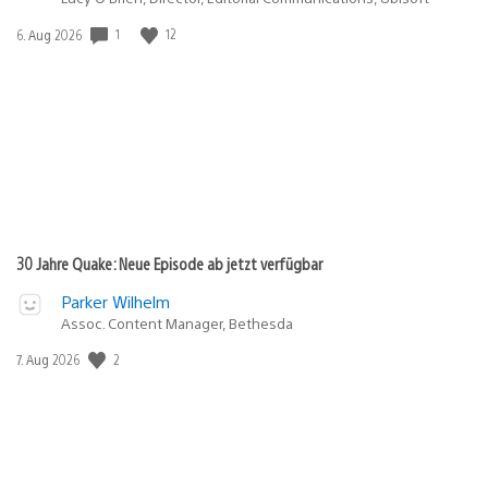
1
12
Veröffentlichungsdatum:
6. Aug 2026
30 Jahre Quake: Neue Episode ab jetzt verfügbar
Parker Wilhelm
Assoc. Content Manager, Bethesda
2
Veröffentlichungsdatum:
7. Aug 2026