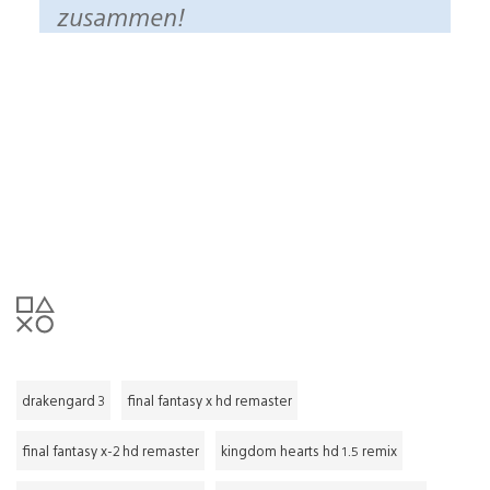
zusammen!
drakengard 3
final fantasy x hd remaster
final fantasy x-2 hd remaster
kingdom hearts hd 1.5 remix