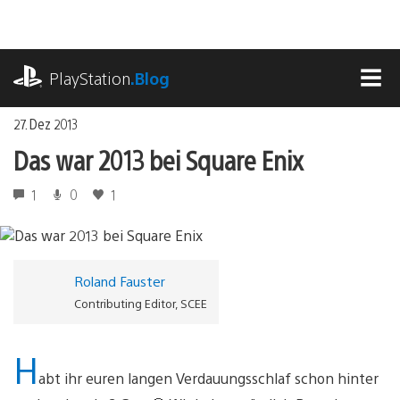
Zum
Inhalt
springen
playstation.com
PlayStation
.Blog
MEN
27. Dez 2013
Das war 2013 bei Square Enix
1
0
1
Roland Fauster
Contributing Editor, SCEE
H
abt ihr euren langen Verdauungsschlaf schon hinter