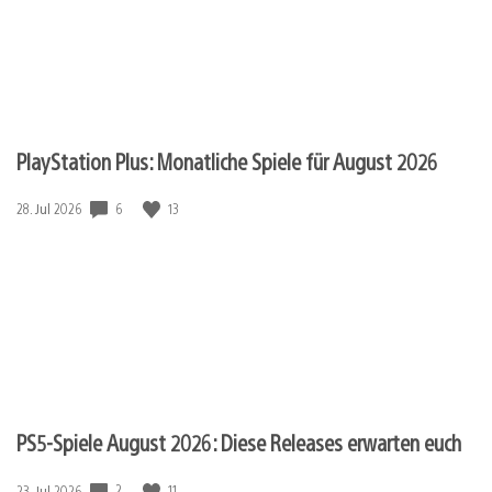
PlayStation Plus: Monatliche Spiele für August 2026
6
13
Veröffentlichungsdatum:
28. Jul 2026
PS5-Spiele August 2026: Diese Releases erwarten euch
2
11
Veröffentlichungsdatum:
23. Jul 2026