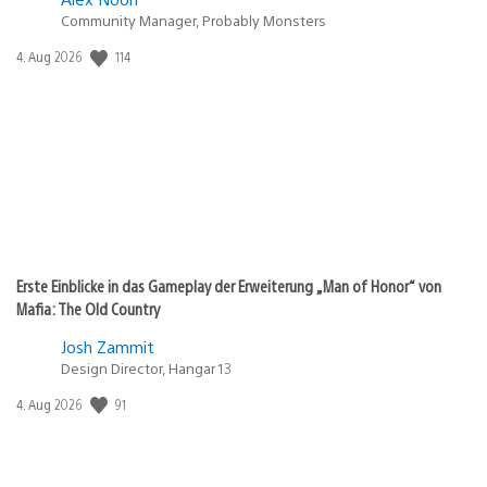
Community Manager, Probably Monsters
114
Veröffentlichungsdatum:
4. Aug 2026
Erste Einblicke in das Gameplay der Erweiterung „Man of Honor“ von
Mafia: The Old Country
Josh Zammit
Design Director, Hangar 13
91
Veröffentlichungsdatum:
4. Aug 2026