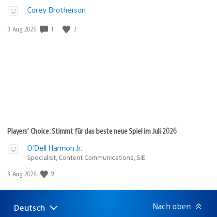
Corey Brotherson
1
3
Veröffentlichungsdatum:
3. Aug 2026
Players’ Choice: Stimmt für das beste neue Spiel im Juli 2026
O’Dell Harmon Jr.
Specialist, Content Communications, SIE
9
Veröffentlichungsdatum:
3. Aug 2026
Nach oben
Deutsch
Select
Aktuelle