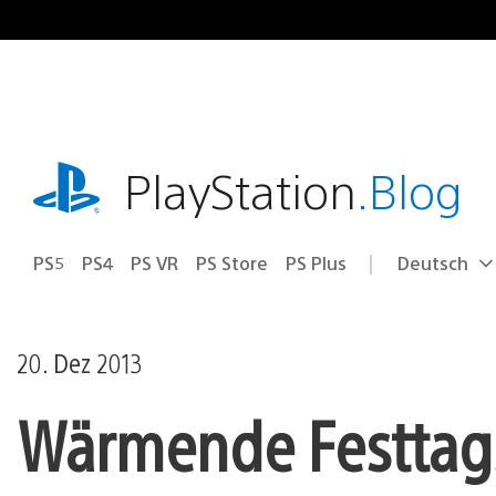
Zum
Inhalt
springen
playstation.com
PlayStation
.Blog
PS5
PS4
PS VR
PS Store
PS Plus
Deutsch
Select
Aktuelle
a
Region:
region
20. Dez 2013
Wärmende Festtag