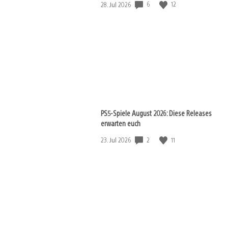
6
12
Veröffentlichungsdatum:
28. Jul 2026
PS5-Spiele August 2026: Diese Releases
erwarten euch
2
11
Veröffentlichungsdatum:
23. Jul 2026