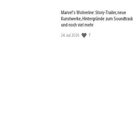
Marvel‘s Wolverine: Story-Trailer, neue
Kunstwerke, Hintergründe zum Soundtrack
und noch viel mehr
7
Veröffentlichungsdatum:
24. Jul 2026