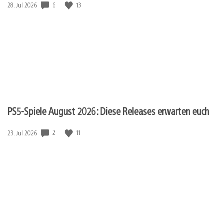
6
13
Veröffentlichungsdatum:
28. Jul 2026
PS5-Spiele August 2026: Diese Releases erwarten euch
2
11
Veröffentlichungsdatum:
23. Jul 2026