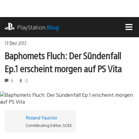
Zum
Inhalt
springen
playstation.com
PlayStation
.Blog
MEN
17. Dez 2013
Baphomets Fluch: Der Sündenfall
Ep.1 erscheint morgen auf PS Vita
6
0
Roland Fauster
Contributing Editor, SCEE