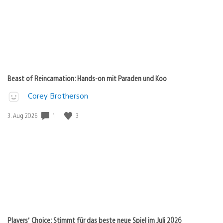
Beast of Reincarnation: Hands-on mit Paraden und Koo
Corey Brotherson
1
3
Veröffentlichungsdatum:
3. Aug 2026
Players’ Choice: Stimmt für das beste neue Spiel im Juli 2026