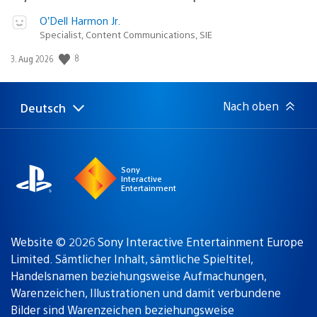
O’Dell Harmon Jr.
Specialist, Content Communications, SIE
8
Veröffentlichungsdatum:
3. Aug 2026
Nach oben
Deutsch
Select
Aktuelle
a
Region:
region
Sony
Interactive
Entertainment
Website © 2026 Sony Interactive Entertainment Europe
Limited. Sämtlicher Inhalt, sämtliche Spieltitel,
Handelsnamen beziehungsweise Aufmachungen,
Warenzeichen, Illustrationen und damit verbundene
Bilder sind Warenzeichen beziehungsweise