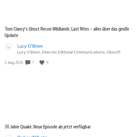
Tom Clancy’s Ghost Recon Wildlands: Last Rites – alles über das große
Update
Lucy O’Brien
Lucy O’Brien, Director, Editorial Communications, Ubisoft
1
6
Veröffentlichungsdatum:
6. Aug 2026
30 Jahre Quake: Neue Episode ab jetzt verfügbar