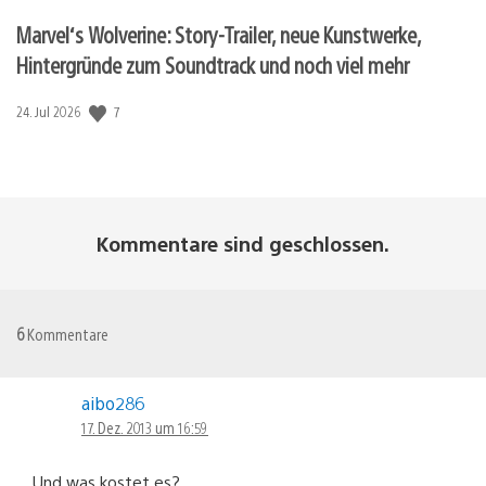
Marvel‘s Wolverine: Story-Trailer, neue Kunstwerke,
Hintergründe zum Soundtrack und noch viel mehr
7
Veröffentlichungsdatum:
24. Jul 2026
Kommentare sind geschlossen.
6
Kommentare
aibo286
17. Dez. 2013 um 16:59
Und was kostet es?