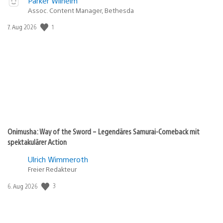
Parker Wilhelm
Assoc. Content Manager, Bethesda
1
Veröffentlichungsdatum:
7. Aug 2026
Onimusha: Way of the Sword – Legendäres Samurai-Comeback mit
spektakulärer Action
Ulrich Wimmeroth
Freier Redakteur
3
Veröffentlichungsdatum:
6. Aug 2026