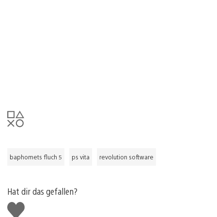
baphomets fluch 5
ps vita
revolution software
Hat dir das gefallen?
Gefällt
mir