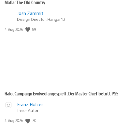
Mafia: The Old Country
Josh Zammit
Design Director, Hangar 13
89
Veröffentlichungsdatum:
4. Aug 2026
Halo: Campaign Evolved angespielt: Der Master Chief betritt PS5
Franz Holzer
freier Autor
20
Veröffentlichungsdatum:
4. Aug 2026