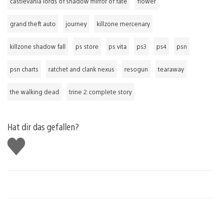
castlevania lords of shadow mirror of fate
flower
grand theft auto
journey
killzone mercenary
killzone shadow fall
ps store
ps vita
ps3
ps4
psn
psn charts
ratchet and clank nexus
resogun
tearaway
the walking dead
trine 2: complete story
Hat dir das gefallen?
Gefällt
mir