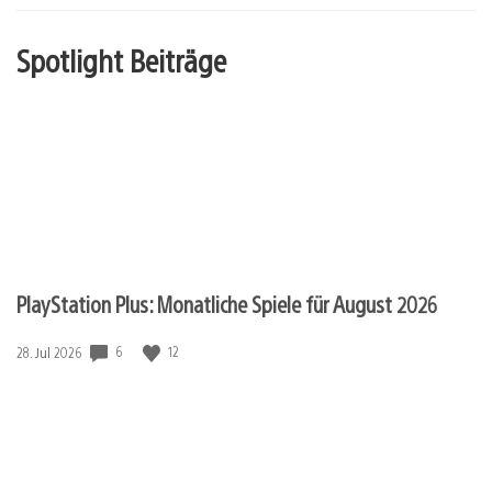
Spotlight Beiträge
PlayStation Plus: Monatliche Spiele für August 2026
6
12
Veröffentlichungsdatum:
28. Jul 2026