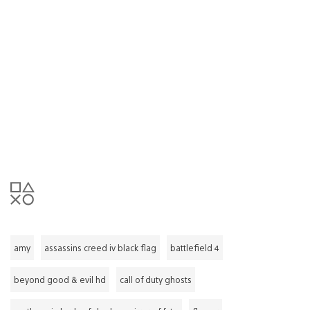
amy
assassins creed iv black flag
battlefield 4
beyond good & evil hd
call of duty ghosts