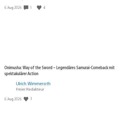
1
4
Veröffentlichungsdatum:
6. Aug 2026
Onimusha: Way of the Sword – Legendäres Samurai-Comeback mit
spektakulärer Action
Ulrich Wimmeroth
Freier Redakteur
3
Veröffentlichungsdatum:
6. Aug 2026