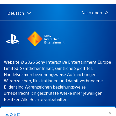
Nach oben
Deutsch
Select
Aktuelle
a
Region:
region
Sony
Interactive
Entertainment
Website © 2026 Sony Interactive Entertainment Europe
Limited. Sämtlicher Inhalt, sämtliche Spieltitel,
Handelsnamen beziehungsweise Aufmachungen,
Warenzeichen, Illustrationen und damit verbundene
Bilder sind Warenzeichen beziehungsweise
urheberrechtlich geschützte Werke ihrer jeweiligen
Besitzer. Alle Rechte vorbehalten.
✕
△○✕☐