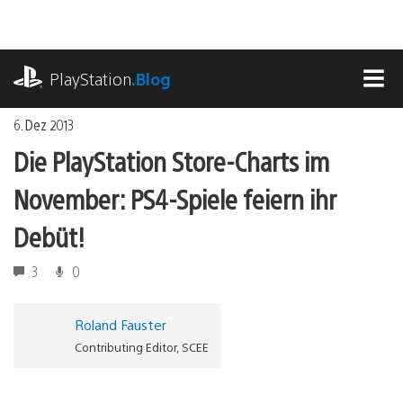
Zum
Inhalt
springen
playstation.com
PlayStation
.Blog
MEN
6. Dez 2013
Die PlayStation Store-Charts im
November: PS4-Spiele feiern ihr
Debüt!
3
0
Roland Fauster
Contributing Editor, SCEE