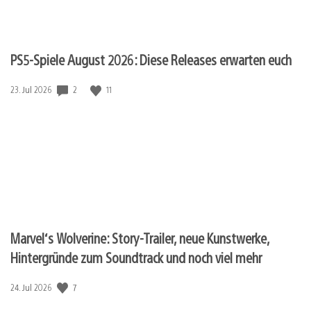
PS5-Spiele August 2026: Diese Releases erwarten euch
2
11
Veröffentlichungsdatum:
23. Jul 2026
Marvel‘s Wolverine: Story-Trailer, neue Kunstwerke,
Hintergründe zum Soundtrack und noch viel mehr
7
Veröffentlichungsdatum:
24. Jul 2026