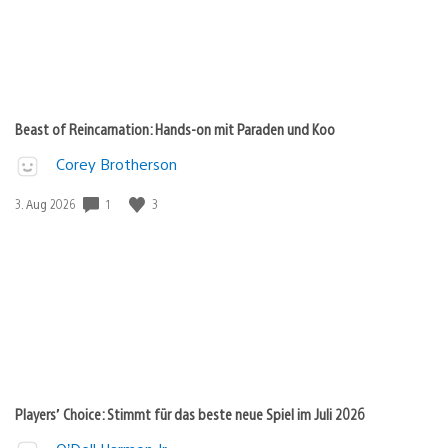
Beast of Reincarnation: Hands-on mit Paraden und Koo
Corey Brotherson
1
3
Veröffentlichungsdatum:
3. Aug 2026
Players’ Choice: Stimmt für das beste neue Spiel im Juli 2026