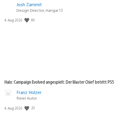
Josh Zammit
Design Director, Hangar 13
89
Veröffentlichungsdatum:
4. Aug 2026
Halo: Campaign Evolved angespielt: Der Master Chief betritt PS5
Franz Holzer
freier Autor
20
Veröffentlichungsdatum:
4. Aug 2026