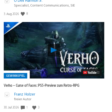
O’Dell Harmon Jr.
Specialist, Content Communications, SIE
8
Veröffentlichungsdatum:
3. Aug 2026
Verho
–
Curse
of
Faces:
PS5-
Preview
GEWINNSPIEL
zum
Retro-
Verho – Curse of Faces: PS5-Preview zum Retro-RPG
RPG
Video
Veröffentlicht
Franz Holzer
abspielen
freier Autor
in:
Gewinnspiel
1
3
Veröffentlichungsdatum:
30. Jul 2026