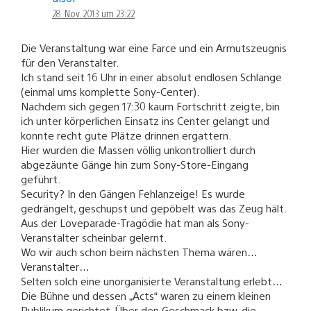
28. Nov. 2013 um 23:22
Die Veranstaltung war eine Farce und ein Armutszeugnis
für den Veranstalter.
Ich stand seit 16 Uhr in einer absolut endlosen Schlange
(einmal ums komplette Sony-Center).
Nachdem sich gegen 17:30 kaum Fortschritt zeigte, bin
ich unter körperlichen Einsatz ins Center gelangt und
konnte recht gute Plätze drinnen ergattern.
Hier wurden die Massen völlig unkontrolliert durch
abgezäunte Gänge hin zum Sony-Store-Eingang
geführt.
Security? In den Gängen Fehlanzeige! Es wurde
gedrängelt, geschupst und gepöbelt was das Zeug hält.
Aus der Loveparade-Tragödie hat man als Sony-
Veranstalter scheinbar gelernt.
Wo wir auch schon beim nächsten Thema wären…
Veranstalter…
Selten solch eine unorganisierte Veranstaltung erlebt…
Die Bühne und dessen „Acts“ waren zu einem kleinen
Publikum gerichtet. Über den Geschmack bzw. die