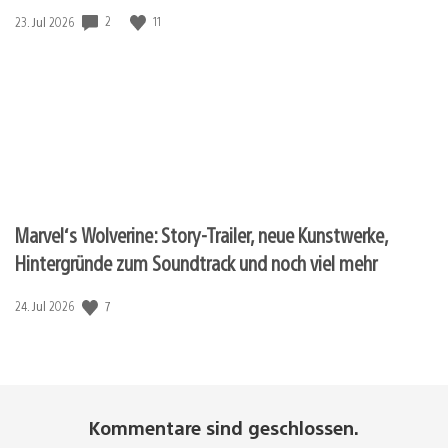
2
11
Veröffentlichungsdatum:
23. Jul 2026
Marvel‘s Wolverine: Story-Trailer, neue Kunstwerke,
Hintergründe zum Soundtrack und noch viel mehr
7
Veröffentlichungsdatum:
24. Jul 2026
Kommentare sind geschlossen.