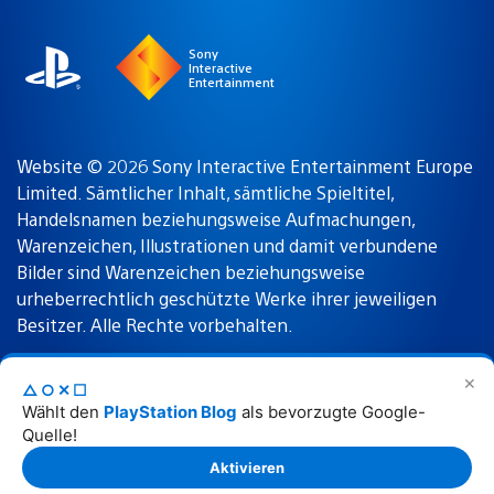
region
Sony
Interactive
Entertainment
Website © 2026 Sony Interactive Entertainment Europe
Limited. Sämtlicher Inhalt, sämtliche Spieltitel,
Handelsnamen beziehungsweise Aufmachungen,
Warenzeichen, Illustrationen und damit verbundene
Bilder sind Warenzeichen beziehungsweise
urheberrechtlich geschützte Werke ihrer jeweiligen
Besitzer. Alle Rechte vorbehalten.
✕
△○✕☐
Nutzungsbedingungen
Datenschutzrichtlinie
Wählt den
PlayStation Blog
als bevorzugte Google-
Quelle!
Rechtliche Hinweise
Aktivieren