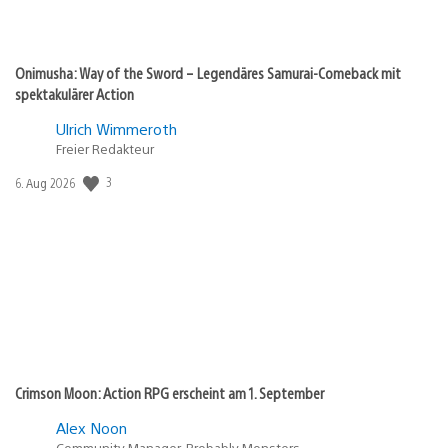
Onimusha: Way of the Sword – Legendäres Samurai-Comeback mit
spektakulärer Action
Ulrich Wimmeroth
Freier Redakteur
3
Veröffentlichungsdatum:
6. Aug 2026
Crimson Moon: Action RPG erscheint am 1. September
Alex Noon
Community Manager, Probably Monsters