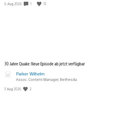
1
12
Veröffentlichungsdatum:
6. Aug 2026
30 Jahre Quake: Neue Episode ab jetzt verfügbar
Parker Wilhelm
Assoc. Content Manager, Bethesda
2
Veröffentlichungsdatum:
7. Aug 2026