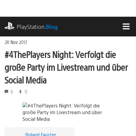
Zum
Inhalt
springen
playstation.com
PlayStation
.Blog
MEN
28. Nov 2013
#4ThePlayers Night: Verfolgt die
große Party im Livestream und über
Social Media
6
0
Roland Fauster