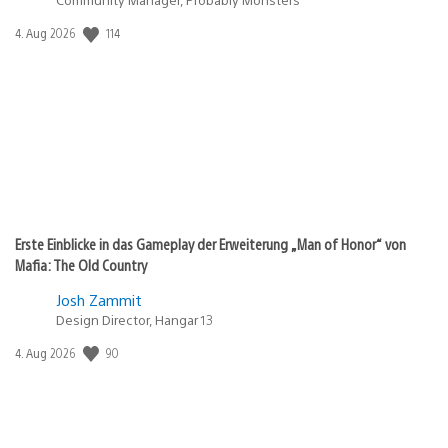
114
Veröffentlichungsdatum:
4. Aug 2026
Erste Einblicke in das Gameplay der Erweiterung „Man of Honor“ von
Mafia: The Old Country
Josh Zammit
Design Director, Hangar 13
90
Veröffentlichungsdatum:
4. Aug 2026