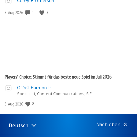
Corey Brotherson
1
3
Veröffentlichungsdatum:
3. Aug 2026
Players’ Choice: Stimmt für das beste neue Spiel im Juli 2026
O’Dell Harmon Jr.
Specialist, Content Communications, SIE
8
Veröffentlichungsdatum:
3. Aug 2026
Nach oben
Deutsch
Select
Aktuelle
a
Region: