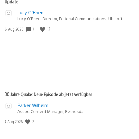
Update
Lucy O’Brien
Lucy O’Brien, Director, Editorial Communications, Ubisoft
1
12
Veröffentlichungsdatum:
6. Aug 2026
30 Jahre Quake: Neue Episode ab jetzt verfügbar
Parker Wilhelm
Assoc. Content Manager, Bethesda
2
Veröffentlichungsdatum:
7. Aug 2026