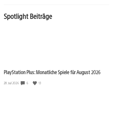
Spotlight Beiträge
PlayStation Plus: Monatliche Spiele für August 2026
6
13
Veröffentlichungsdatum:
28. Jul 2026