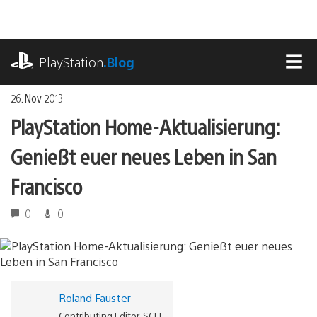
Zum
Inhalt
springen
playstation.com
PlayStation
.Blog
MEN
26. Nov 2013
PlayStation Home-Aktualisierung:
Genießt euer neues Leben in San
Francisco
0
0
Roland Fauster
Contributing Editor, SCEE