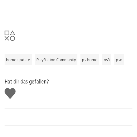
home update
PlayStation Community
ps home
ps3
psn
Hat dir das gefallen?
Gefällt
mir