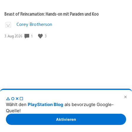
Beast of Reincarnation: Hands-on mit Paraden und Koo
Corey Brotherson
1
3
Veröffentlichungsdatum:
3. Aug 2026
✕
Players’ Choice: Stimmt für das beste neue Spiel im Juli 2026
△○✕☐
Wählt den
PlayStation Blog
als bevorzugte Google-
O’Dell Harmon Jr.
Quelle!
Specialist, Content Communications, SIE
Aktivieren
9
Veröffentlichungsdatum:
3. Aug 2026