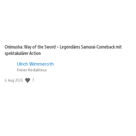
Onimusha: Way of the Sword – Legendäres Samurai-Comeback mit
spektakulärer Action
Ulrich Wimmeroth
Freier Redakteur
3
Veröffentlichungsdatum:
6. Aug 2026