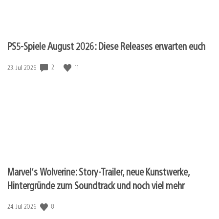
PS5-Spiele August 2026: Diese Releases erwarten euch
2
11
Veröffentlichungsdatum:
23. Jul 2026
Marvel‘s Wolverine: Story-Trailer, neue Kunstwerke,
Hintergründe zum Soundtrack und noch viel mehr
8
Veröffentlichungsdatum:
24. Jul 2026