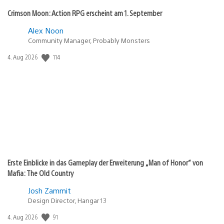
Crimson Moon: Action RPG erscheint am 1. September
Alex Noon
Community Manager, Probably Monsters
114
Veröffentlichungsdatum:
4. Aug 2026
Erste Einblicke in das Gameplay der Erweiterung „Man of Honor“ von
Mafia: The Old Country
Josh Zammit
Design Director, Hangar 13
91
Veröffentlichungsdatum:
4. Aug 2026