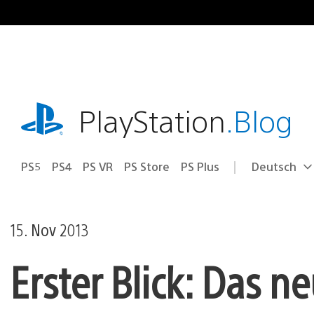
Zum
Inhalt
springen
playstation.com
PlayStation
.Blog
PS5
PS4
PS VR
PS Store
PS Plus
Deutsch
Select
Aktuelle
a
Region:
region
15. Nov 2013
Erster Blick: Das 