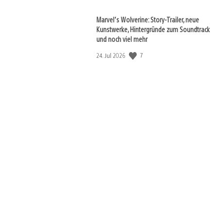
Marvel‘s Wolverine: Story-Trailer, neue
Kunstwerke, Hintergründe zum Soundtrack
und noch viel mehr
7
Veröffentlichungsdatum:
24. Jul 2026