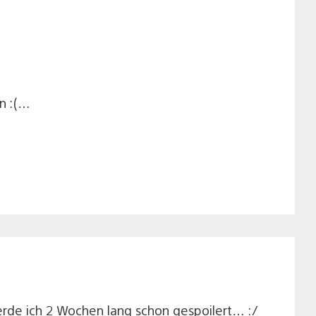
en :(…
werde ich 2 Wochen lang schon gespoilert… :/