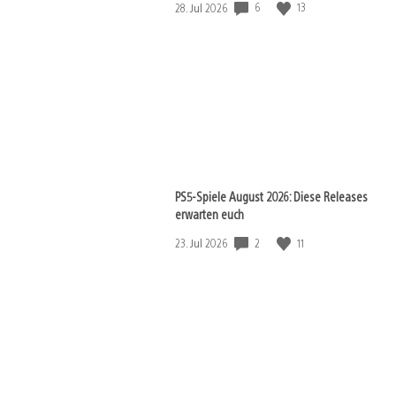
6
13
Veröffentlichungsdatum:
28. Jul 2026
PS5-Spiele August 2026: Diese Releases
erwarten euch
2
11
Veröffentlichungsdatum:
23. Jul 2026