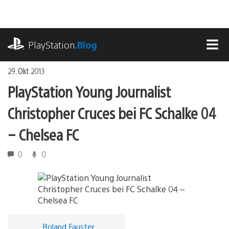
Zum
Inhalt
springen
playstation.com
PlayStation
.Blog
MEN
29. Okt 2013
PlayStation Young Journalist
Christopher Cruces bei FC Schalke 04
– Chelsea FC
0
0
Roland Fauster