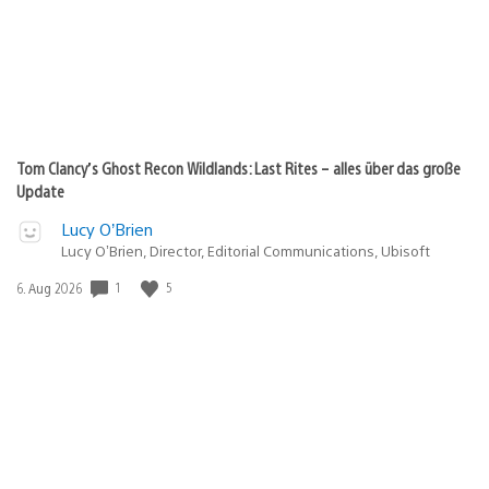
Tom Clancy’s Ghost Recon Wildlands: Last Rites – alles über das große
Update
Lucy O’Brien
Lucy O’Brien, Director, Editorial Communications, Ubisoft
1
5
Veröffentlichungsdatum:
6. Aug 2026