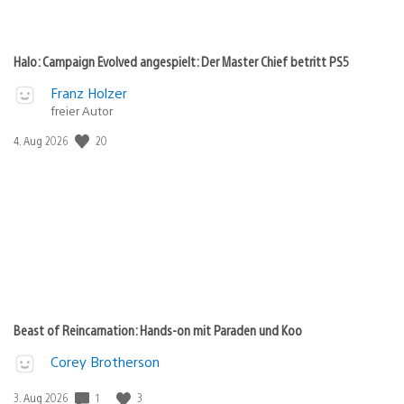
Halo: Campaign Evolved angespielt: Der Master Chief betritt PS5
Franz Holzer
freier Autor
20
Veröffentlichungsdatum:
4. Aug 2026
Beast of Reincarnation: Hands-on mit Paraden und Koo
Corey Brotherson
1
3
Veröffentlichungsdatum:
3. Aug 2026