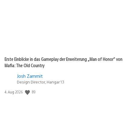
Erste Einblicke in das Gameplay der Erweiterung „Man of Honor“ von
Mafia: The Old Country
Josh Zammit
Design Director, Hangar 13
89
Veröffentlichungsdatum:
4. Aug 2026