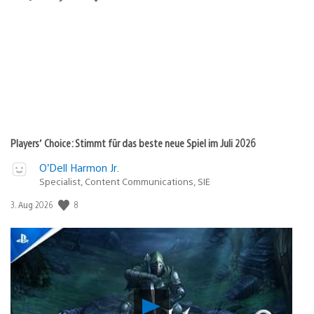
Players’ Choice: Stimmt für das beste neue Spiel im Juli 2026
O’Dell Harmon Jr.
Specialist, Content Communications, SIE
8
Veröffentlichungsdatum:
3. Aug 2026
Verho