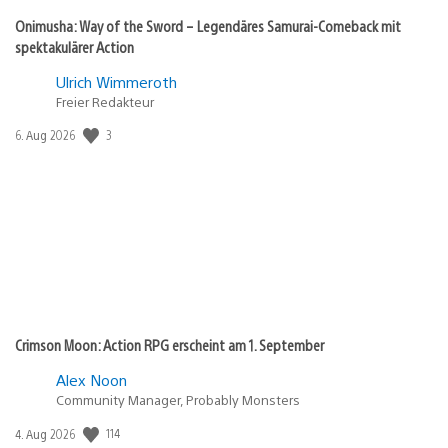
Onimusha: Way of the Sword – Legendäres Samurai-Comeback mit
spektakulärer Action
Ulrich Wimmeroth
Freier Redakteur
3
Veröffentlichungsdatum:
6. Aug 2026
Crimson Moon: Action RPG erscheint am 1. September
Alex Noon
Community Manager, Probably Monsters
114
Veröffentlichungsdatum:
4. Aug 2026