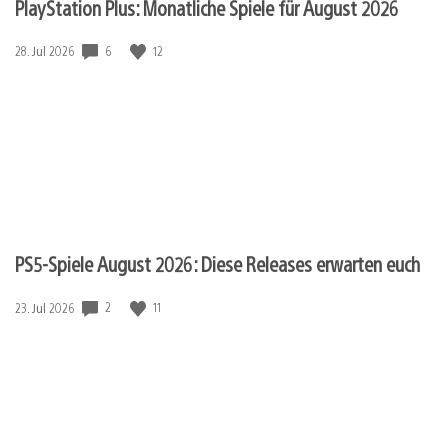
PlayStation Plus: Monatliche Spiele für August 2026
6
12
Veröffentlichungsdatum:
28. Jul 2026
PS5-Spiele August 2026: Diese Releases erwarten euch
2
11
Veröffentlichungsdatum:
23. Jul 2026