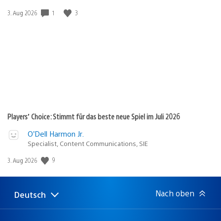
1
3
Veröffentlichungsdatum:
3. Aug 2026
Players’ Choice: Stimmt für das beste neue Spiel im Juli 2026
O’Dell Harmon Jr.
Specialist, Content Communications, SIE
9
Veröffentlichungsdatum:
3. Aug 2026
Nach oben
Deutsch
Select
Aktuelle
a
Region:
region