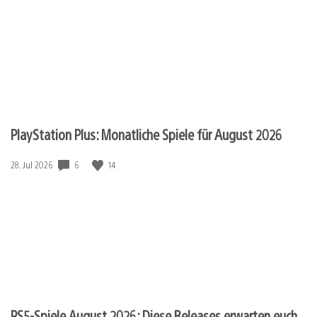
PlayStation Plus: Monatliche Spiele für August 2026
6
14
Veröffentlichungsdatum:
28. Jul 2026
PS5-Spiele August 2026: Diese Releases erwarten euch