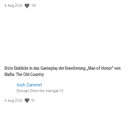
114
Veröffentlichungsdatum:
4. Aug 2026
Erste Einblicke in das Gameplay der Erweiterung „Man of Honor“ von
Mafia: The Old Country
Josh Zammit
Design Director, Hangar 13
91
Veröffentlichungsdatum:
4. Aug 2026