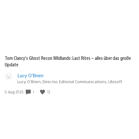
Tom Clancy’s Ghost Recon Wildlands: Last Rites – alles über das große
Update
Lucy O’Brien
Lucy O’Brien, Director, Editorial Communications, Ubisoft
1
12
Veröffentlichungsdatum:
6. Aug 2026