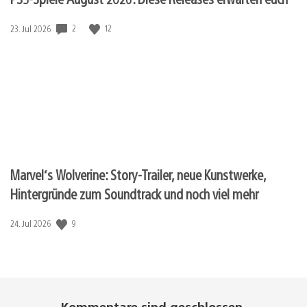
2
12
Veröffentlichungsdatum:
23. Jul 2026
Marvel‘s Wolverine: Story-Trailer, neue Kunstwerke,
Hintergründe zum Soundtrack und noch viel mehr
9
Veröffentlichungsdatum:
24. Jul 2026
Kommentare sind geschlossen.