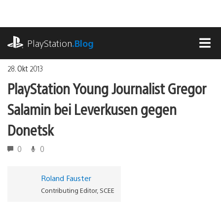
Zum
Inhalt
springen
playstation.com
PlayStation
.Blog
MEN
28. Okt 2013
PlayStation Young Journalist Gregor
Salamin bei Leverkusen gegen
Donetsk
0
0
Roland Fauster
Contributing Editor, SCEE