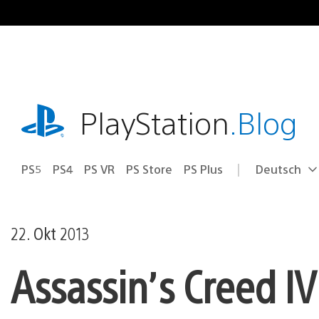
Zum
Inhalt
springen
playstation.com
PlayStation
.Blog
PS5
PS4
PS VR
PS Store
PS Plus
Deutsch
Select
Aktuelle
a
Region:
region
22. Okt 2013
Assassin’s Creed IV 