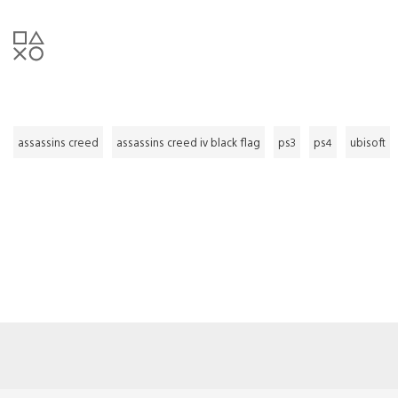
assassins creed
assassins creed iv black flag
ps3
ps4
ubisoft