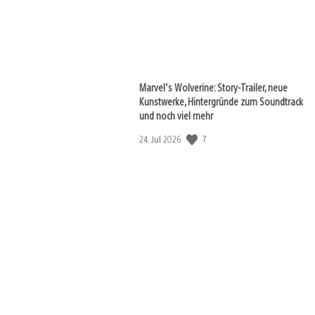
Marvel‘s Wolverine: Story-Trailer, neue
Kunstwerke, Hintergründe zum Soundtrack
und noch viel mehr
7
Veröffentlichungsdatum:
24. Jul 2026