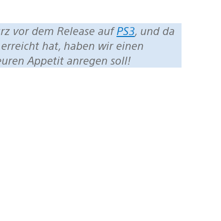
urz vor dem Release auf
PS3
, und da
erreicht hat, haben wir einen
euren Appetit anregen soll!