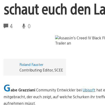
schaut euch den La
4
0
Roland Fauster
Contributing Editor, SCEE
G
abe Grazziani
Community Entwickler bei
Ubisoft
hat e
mitgebracht, der euch zeigt, auf welche Schurken ihr tre
aufnehmen müsst.