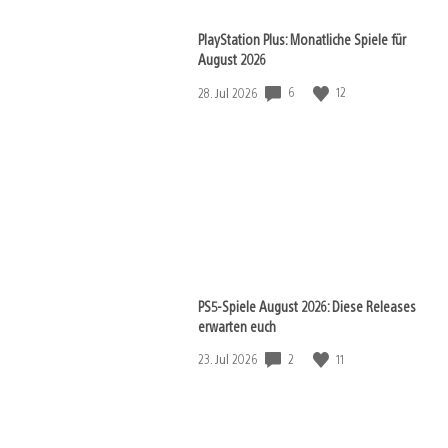
PlayStation Plus: Monatliche Spiele für
August 2026
6
12
Veröffentlichungsdatum:
28. Jul 2026
PS5-Spiele August 2026: Diese Releases
erwarten euch
2
11
Veröffentlichungsdatum:
23. Jul 2026