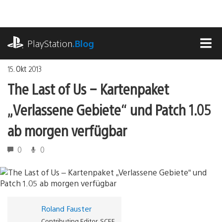
Zum
Inhalt
springen
playstation.com
PlayStation
.Blog
MEN
15. Okt 2013
The Last of Us – Kartenpaket
„Verlassene Gebiete“ und Patch 1.05
ab morgen verfügbar
0
0
Roland Fauster
Contributing Editor, SCEE