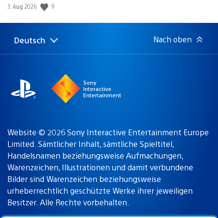
9
Veröffentlichungsdatum:
3. Aug 2026
Nach oben
Deutsch
Select
Aktuelle
a
Region:
region
Sony
Interactive
Entertainment
Website © 2026 Sony Interactive Entertainment Europe
Limited. Sämtlicher Inhalt, sämtliche Spieltitel,
Handelsnamen beziehungsweise Aufmachungen,
Warenzeichen, Illustrationen und damit verbundene
Bilder sind Warenzeichen beziehungsweise
urheberrechtlich geschützte Werke ihrer jeweiligen
Besitzer. Alle Rechte vorbehalten.