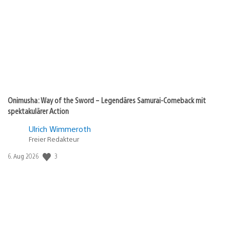
Onimusha: Way of the Sword – Legendäres Samurai-Comeback mit
spektakulärer Action
Ulrich Wimmeroth
Freier Redakteur
3
Veröffentlichungsdatum:
6. Aug 2026