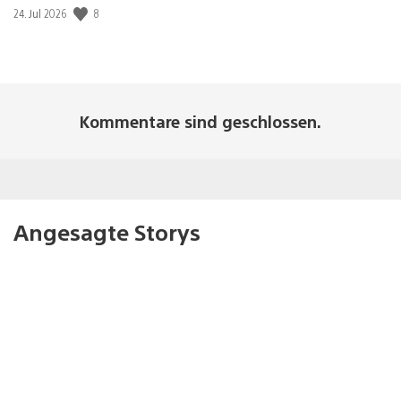
8
Veröffentlichungsdatum:
24. Jul 2026
Kommentare sind geschlossen.
Angesagte Storys