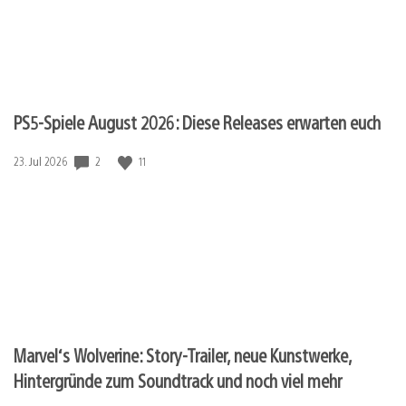
PS5-Spiele August 2026: Diese Releases erwarten euch
2
11
Veröffentlichungsdatum:
23. Jul 2026
Marvel‘s Wolverine: Story-Trailer, neue Kunstwerke,
Hintergründe zum Soundtrack und noch viel mehr