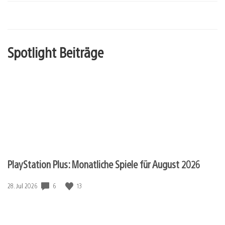
Spotlight Beiträge
PlayStation Plus: Monatliche Spiele für August 2026
6
13
Veröffentlichungsdatum:
28. Jul 2026