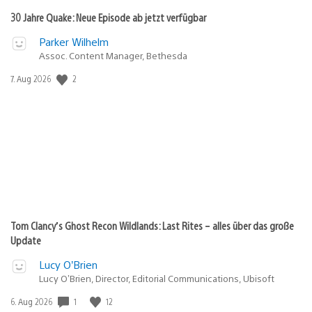
30 Jahre Quake: Neue Episode ab jetzt verfügbar
Parker Wilhelm
Assoc. Content Manager, Bethesda
2
Veröffentlichungsdatum:
7. Aug 2026
Tom Clancy’s Ghost Recon Wildlands: Last Rites – alles über das große
Update
Lucy O’Brien
Lucy O’Brien, Director, Editorial Communications, Ubisoft
1
12
Veröffentlichungsdatum:
6. Aug 2026