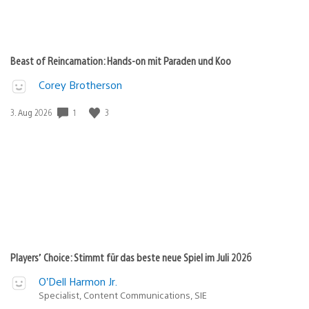
Beast of Reincarnation: Hands-on mit Paraden und Koo
Corey Brotherson
1
3
Veröffentlichungsdatum:
3. Aug 2026
Players’ Choice: Stimmt für das beste neue Spiel im Juli 2026
O’Dell Harmon Jr.
Specialist, Content Communications, SIE