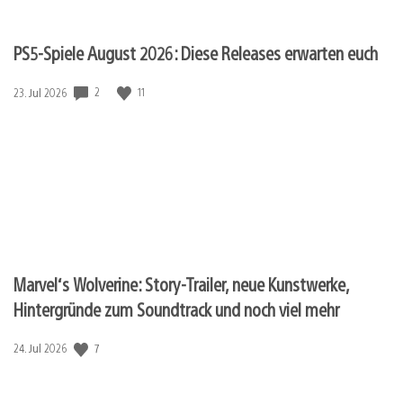
PS5-Spiele August 2026: Diese Releases erwarten euch
2
11
Veröffentlichungsdatum:
23. Jul 2026
Marvel‘s Wolverine: Story-Trailer, neue Kunstwerke,
Hintergründe zum Soundtrack und noch viel mehr
7
Veröffentlichungsdatum:
24. Jul 2026