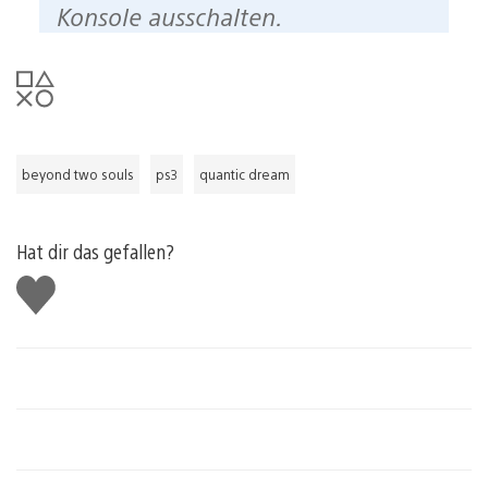
Konsole ausschalten.
beyond two souls
ps3
quantic dream
Hat dir das gefallen?
Gefällt
mir