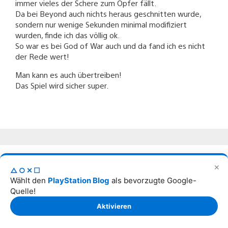
immer vieles der Schere zum Opfer fällt.
Da bei Beyond auch nichts heraus geschnitten wurde,
sondern nur wenige Sekunden minimal modifiziert
wurden, finde ich das völlig ok.
So war es bei God of War auch und da fand ich es nicht
der Rede wert!
Man kann es auch übertreiben!
Das Spiel wird sicher super.
JohnDoe_86
✕
1. Okt. 2013 um 22:54
△○✕☐
Wählt den
PlayStation Blog
als bevorzugte Google-
Quelle!
@Jesse-Blue
Aktivieren
a) Diese Sellungnahme gab es nur, weil hundertfach(!!!)
nachgefragt wurde. Sony selber wäre von sich aus NIE