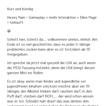
Kurz und bündig:
Heavy Rain – Gameplay + mehr Interaktion + Ellen Page
= Gekauft.
😀
Schnitt hier, Schnitt da… vollkommen sinnlos, ehrlich. Am
Ende ist so viel geschnitten, dass es jeder 6-Jährige
problemlos zocken kann aber es ist trotzdem ab 18
freigegeben.
Ich spreche da jetzt mal speziell die USK an, auch wenn
die PEGI-Fassung mitzieht, denn die USK bringt diesen
ganzen Mist ins Rollen.
Es ist okay, wenn man Kinder und Jugendliche vor
jugendfreien Inhalten schützen möchte aber ein 18-
Jähriger, der Alkohol trinken darf, rauchen darf, in den
Puff darf, sterben darf ROFL… der wird schon wissen
was er tut. Schreibt halt drauf das was derbes drin
vorkommt, lasst es optinal über die Optionen abschalten