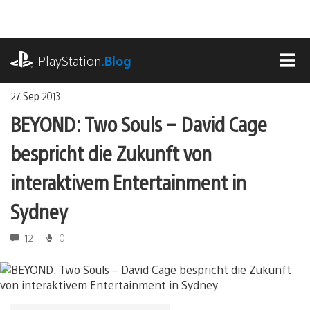
Zum
Inhalt
springen
playstation.com
PlayStation
.Blog
MEN
27. Sep 2013
BEYOND: Two Souls – David Cage
bespricht die Zukunft von
interaktivem Entertainment in
Sydney
12
0