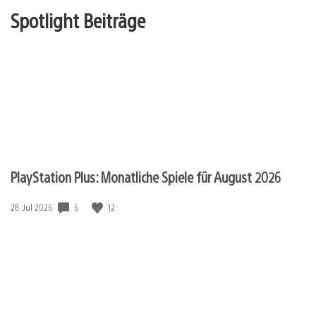
Spotlight Beiträge
PlayStation Plus: Monatliche Spiele für August 2026
6
12
Veröffentlichungsdatum:
28. Jul 2026