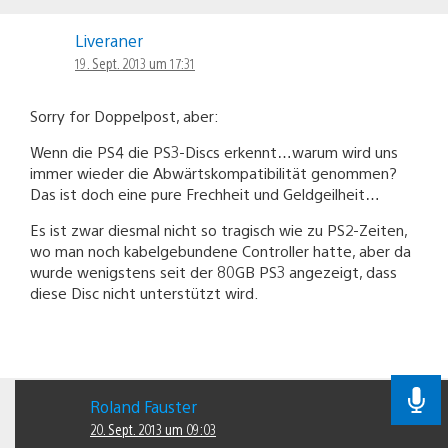
Liveraner
19. Sept. 2013 um 17:31
Sorry for Doppelpost, aber:
Wenn die PS4 die PS3-Discs erkennt…warum wird uns
immer wieder die Abwärtskompatibilität genommen?
Das ist doch eine pure Frechheit und Geldgeilheit…
Es ist zwar diesmal nicht so tragisch wie zu PS2-Zeiten,
wo man noch kabelgebundene Controller hatte, aber da
wurde wenigstens seit der 80GB PS3 angezeigt, dass
diese Disc nicht unterstützt wird.
Roland Fauster
20. Sept. 2013 um 09:03