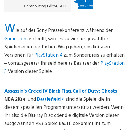
Contributing Editor, SCEE
Autorenantwort
W
ie auf der Sony Pressekonferenz während der
Gamescom
enthüllt, wird es zu vier ausgewählten
Spielen einen einfachen Weg geben, die digitalen
Versionen für
PlayStation 4
zum Sonderpreis zu erhalten
– vorrausgesetzt ihr seid bereits Besitzer der
PlayStation
3
Version dieser Spiele.
Assassin’s Creed IV Black Flag
,
Call of Duty: Ghosts
,
NBA 2K14
und
Battlefield 4
sind die Spiele, die in
diesem speziellen Programm unterstützt werden. Wenn
ihr also die Blu-ray Disc oder die digitale Version dieser
ausgewählten PS3 Spiele kauft, bekommt ihr zum