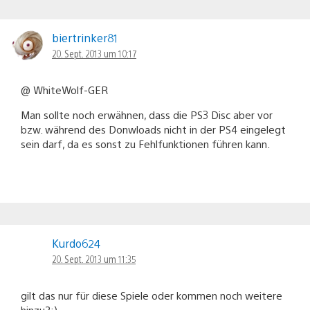
20. Sept. 2013 um 10:17
@ WhiteWolf-GER
Man sollte noch erwähnen, dass die PS3 Disc aber vor
bzw. während des Donwloads nicht in der PS4 eingelegt
sein darf, da es sonst zu Fehlfunktionen führen kann.
Kurdo624
20. Sept. 2013 um 11:35
gilt das nur für diese Spiele oder kommen noch weitere
hinzu?:)