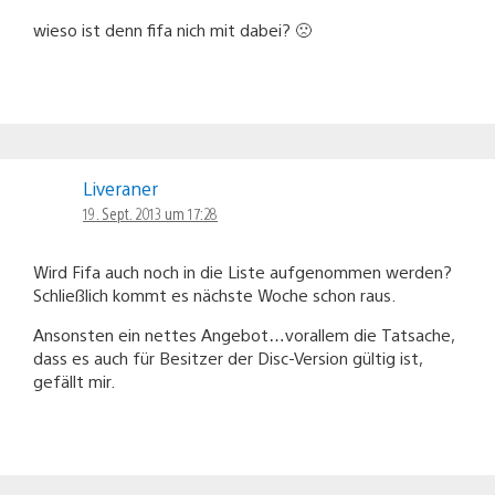
wieso ist denn fifa nich mit dabei? 🙁
Liveraner
19. Sept. 2013 um 17:28
Wird Fifa auch noch in die Liste aufgenommen werden?
Schließlich kommt es nächste Woche schon raus.
Ansonsten ein nettes Angebot…vorallem die Tatsache,
dass es auch für Besitzer der Disc-Version gültig ist,
gefällt mir.