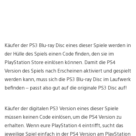
Käufer der PS3 Blu-ray Disc eines dieser Spiele werden in
der Hülle des Spiels einen Code finden, den sie im
PlayStation Store einlösen können. Damit die PS4
Version des Spiels nach Erscheinen aktiviert und gespielt
werden kann, muss sich die PS3 Blu-ray Disc im Laufwerk
befinden – passt also gut auf die originale PS3 Disc auf!
Käufer der digitalen PS3 Version eines dieser Spiele
müssen keinen Code einlösen, um die PS4 Version zu
erhalten. Wenn eure PlayStation 4 eintrifft, sucht das
jeweilige Spiel einfach in der PS4 Version am PlayStation