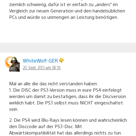
WhiteWolf-GER
20. Sept. 2013 um 08:18
Mal an alle die das nicht verstanden haben:
1. Die DISC der PS3-Version muss in eure PS4 einfelegt
werden um damit zu bestatigen, dass ihr die Discversion
wirklich habt. Die PS3 selbst muss NICHT eingeschaltet
sein.
2. Die PS4 wird Blu-Rays lesen können und wahrscheinlich
den Disccode auf der PS3-Disc. Mit
Abwärtskompatibilität hat das allerdings nichts zu tun.
Das Spiel wird ja nicht von der Disc abgespielt. Ps3-
Spiele sind mit der PS4 deshalb nicht kompatibel, weil
die Codierung eine Andere ist. PS3-Spiele werden für