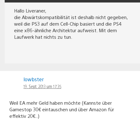
Hallo Liveraner,
die Abwärtskompatibilität ist deshalb nicht gegeben,
weil die PS3 auf dem Cell-Chip basiert und die PS4
eine x86-ähnliche Architektur aufweist. Mit dem
Laufwerk hat nichts zu tun.
lowbster
19. Sept. 2013 um 17:35
Weil EA mehr Geld haben möchte (Kannste über
Gamestop 30€ eintauschen und über Amazon für
effektiv 20€..)