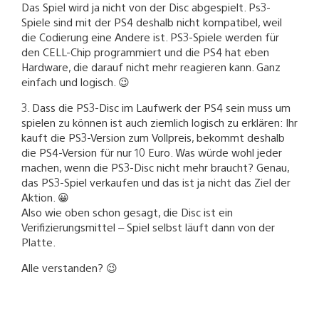
den CELL-Chip programmiert und die PS4 hat eben
Hardware, die darauf nicht mehr reagieren kann. Ganz
einfach und logisch. 😉
3. Dass die PS3-Disc im Laufwerk der PS4 sein muss um
spielen zu können ist auch ziemlich logisch zu erklären: Ihr
kauft die PS3-Version zum Vollpreis, bekommt deshalb
die PS4-Version für nur 10 Euro. Was würde wohl jeder
machen, wenn die PS3-Disc nicht mehr braucht? Genau,
das PS3-Spiel verkaufen und das ist ja nicht das Ziel der
Aktion. 😀
Also wie oben schon gesagt, die Disc ist ein
Verifizierungsmittel – Spiel selbst läuft dann von der
Platte.
Alle verstanden? 😉
biertrinker81