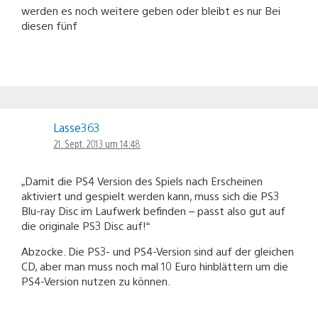
Lasse363
21. Sept. 2013 um 14:48
„Damit die PS4 Version des Spiels nach Erscheinen
aktiviert und gespielt werden kann, muss sich die PS3
Blu-ray Disc im Laufwerk befinden – passt also gut auf
die originale PS3 Disc auf!“
Abzocke. Die PS3- und PS4-Version sind auf der gleichen
CD, aber man muss noch mal 10 Euro hinblättern um die
PS4-Version nutzen zu können.
Lasse363