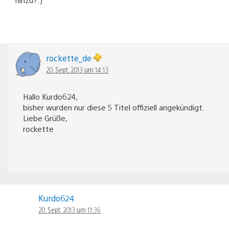
rockette_de
20. Sept. 2013 um 14:13
Hallo Kurdo624,
bisher wurden nur diese 5 Titel offiziell angekündigt.
Liebe Grüße,
rockette
Kurdo624
20. Sept. 2013 um 11:36
werden es noch weitere geben oder bleibt es nur Bei
diesen fünf