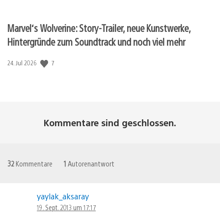
Marvel‘s Wolverine: Story-Trailer, neue Kunstwerke,
Hintergründe zum Soundtrack und noch viel mehr
7
Veröffentlichungsdatum:
24. Jul 2026
Kommentare sind geschlossen.
32
Kommentare
1
Autorenantwort
yaylak_aksaray
19. Sept. 2013 um 17:17