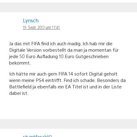
Lynsch
19. Sept. 2013 um 17:41
Ja das mit FIFA find ich auch madig. Ich hab mir die
Digitale Version vorbestellt da man ja momentan für
jede 50 Euro Aufladung 10 Euro Gutgeschrieben
bekommt.
Ich hätte mir auch gern FIFA 14 sofort Digital geholt
wenn meine PS4 eintrifft. Find ich schade. Besonders da
Battlefield ja ebenfalls ein EA Titel ist und in der Liste
dabei ist.
stuntfreak10
19. Sept. 2013 um 17:47