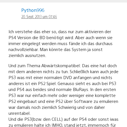
Ich verstehe das eher so, dass nur zum aktivieren der
PS4 Version die BD benötigt wird. Aber auch wenn sie
immer eingelegt werden muss fände ich das durchaus
nachvollziehbar. Man könnte das System ja sonst
ziemlich ausnutzen.
Und zum Thema Abwärtskompatibel: Das eine hat doch
mit dem anderen nichts zu tun. Schließlich kann auch jede
PS3 was mit einer normalen DVD anfangen und nichts
anderes ist ein PS2 Spiel. Genauso sieht es auch bei PS3
und PS4 aus beides sind normale BluRays. In den ersten
PS3 war nur einfach mehr oder weniger eine komplette
PS2 eingebaut und eine PS2 über Software zu emulieren
war damals noch ziemlich Schwierig und von daher
unrentabel.
Und die PS3(bzw. den CELL) auf der PS4 oder sonst iwas
zu emulieren halte ich IMHO, stand jetzt, immernoch für
ziemlich schwierig, dafür ist er einfach zu „anders“ im
Vergleich zur neuen Generation und den handelsüblichen
PCs und würde so unmengen an Leistung benötigen.