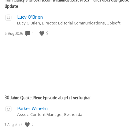
Update
Lucy O’Brien
Lucy O’Brien, Director, Editorial Communications, Ubisoft
1
9
Veröffentlichungsdatum:
6. Aug 2026
30 Jahre Quake: Neue Episode ab jetzt verfügbar
Parker Wilhelm
Assoc. Content Manager, Bethesda
2
Veröffentlichungsdatum:
7. Aug 2026