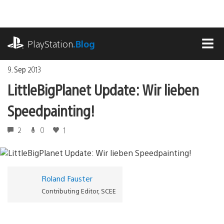
Zum
Inhalt
springen
playstation.com
PlayStation
.Blog
MEN
9. Sep 2013
LittleBigPlanet Update: Wir lieben
Speedpainting!
2
0
1
Roland Fauster
Contributing Editor, SCEE