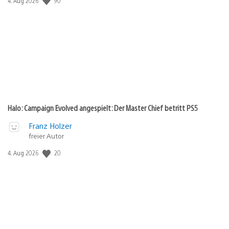
90
Veröffentlichungsdatum:
4. Aug 2026
Halo: Campaign Evolved angespielt: Der Master Chief betritt PS5
Franz Holzer
freier Autor
20
Veröffentlichungsdatum:
4. Aug 2026