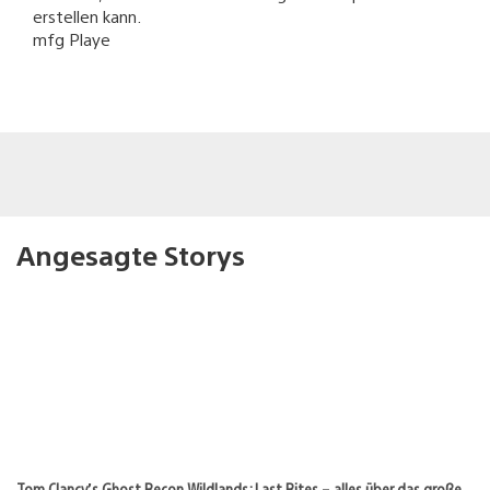
erstellen kann.
mfg Playe
Angesagte Storys
Tom Clancy’s Ghost Recon Wildlands: Last Rites – alles über das große