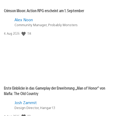
Crimson Moon: Action RPG erscheint am 1. September
Alex Noon
Community Manager, Probably Monsters
114
Veröffentlichungsdatum:
4. Aug 2026
Erste Einblicke in das Gameplay der Erweiterung „Man of Honor“ von
Mafia: The Old Country
Josh Zammit
Design Director, Hangar 13