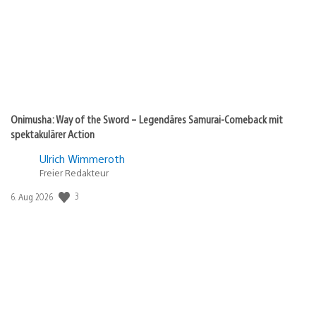
Onimusha: Way of the Sword – Legendäres Samurai-Comeback mit
spektakulärer Action
Ulrich Wimmeroth
Freier Redakteur
3
Veröffentlichungsdatum:
6. Aug 2026