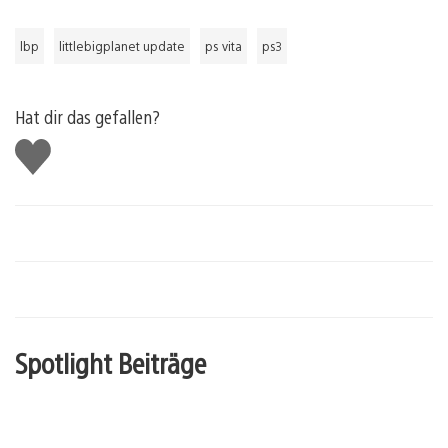
lbp
littlebigplanet update
ps vita
ps3
Hat dir das gefallen?
Gefällt
mir
Spotlight Beiträge