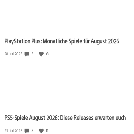
PlayStation Plus: Monatliche Spiele für August 2026
6
13
Veröffentlichungsdatum:
28. Jul 2026
PS5-Spiele August 2026: Diese Releases erwarten euch
2
11
Veröffentlichungsdatum:
23. Jul 2026