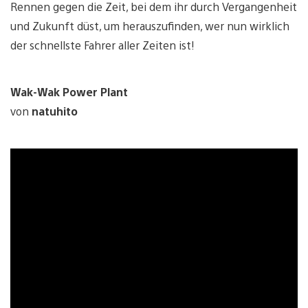
Rennen gegen die Zeit, bei dem ihr durch Vergangenheit
und Zukunft düst, um herauszufinden, wer nun wirklich
der schnellste Fahrer aller Zeiten ist!
Wak-Wak Power Plant
von
natuhito