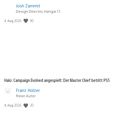
Josh Zammit
Design Director, Hangar 13
90
Veröffentlichungsdatum:
4. Aug 2026
Halo: Campaign Evolved angespielt: Der Master Chief betritt PS5
Franz Holzer
freier Autor
20
Veröffentlichungsdatum:
4. Aug 2026