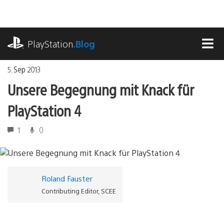
Zum
Inhalt
springen
playstation.com
PlayStation
.Blog
MEN
5. Sep 2013
Unsere Begegnung mit Knack für
PlayStation 4
1
0
Roland Fauster
Contributing Editor, SCEE