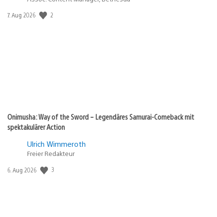
2
Veröffentlichungsdatum:
7. Aug 2026
Onimusha: Way of the Sword – Legendäres Samurai-Comeback mit
spektakulärer Action
Ulrich Wimmeroth
Freier Redakteur
3
Veröffentlichungsdatum:
6. Aug 2026