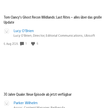
Tom Clancy’s Ghost Recon Wildlands: Last Rites – alles über das große
Update
Lucy O’Brien
Lucy O’Brien, Director, Editorial Communications, Ubisoft
1
6
Veröffentlichungsdatum:
6. Aug 2026
30 Jahre Quake: Neue Episode ab jetzt verfügbar
Parker Wilhelm
Assoc. Content Manager, Bethesda