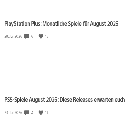
PlayStation Plus: Monatliche Spiele für August 2026
6
13
Veröffentlichungsdatum:
28. Jul 2026
PS5-Spiele August 2026: Diese Releases erwarten euch
2
11
Veröffentlichungsdatum:
23. Jul 2026