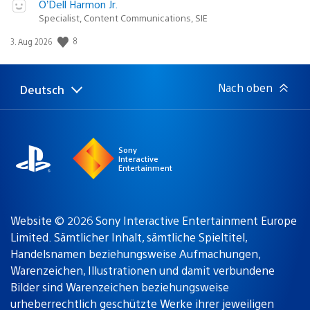
O’Dell Harmon Jr.
Specialist, Content Communications, SIE
8
Veröffentlichungsdatum:
3. Aug 2026
Nach oben
Deutsch
Select
Aktuelle
a
Region:
region
Sony
Interactive
Entertainment
Website © 2026 Sony Interactive Entertainment Europe
Limited. Sämtlicher Inhalt, sämtliche Spieltitel,
Handelsnamen beziehungsweise Aufmachungen,
Warenzeichen, Illustrationen und damit verbundene
Bilder sind Warenzeichen beziehungsweise
urheberrechtlich geschützte Werke ihrer jeweiligen