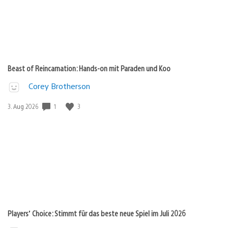
Beast of Reincarnation: Hands-on mit Paraden und Koo
Corey Brotherson
1
3
Veröffentlichungsdatum:
3. Aug 2026
Players’ Choice: Stimmt für das beste neue Spiel im Juli 2026