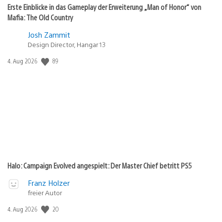
Erste Einblicke in das Gameplay der Erweiterung „Man of Honor“ von
Mafia: The Old Country
Josh Zammit
Design Director, Hangar 13
89
Veröffentlichungsdatum:
4. Aug 2026
Halo: Campaign Evolved angespielt: Der Master Chief betritt PS5
Franz Holzer
freier Autor
20
Veröffentlichungsdatum:
4. Aug 2026