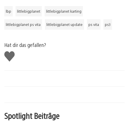
lbp
littlebigplanet
littlebigplanet karting
littlebigplanet ps vita
littlebigplanet update
ps vita
ps3
Hat dir das gefallen?
Gefällt
mir
Spotlight Beiträge