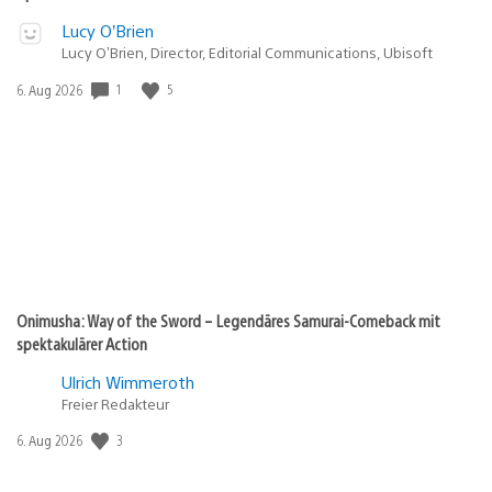
Lucy O’Brien
Lucy O’Brien, Director, Editorial Communications, Ubisoft
1
5
Veröffentlichungsdatum:
6. Aug 2026
Onimusha: Way of the Sword – Legendäres Samurai-Comeback mit
spektakulärer Action
Ulrich Wimmeroth
Freier Redakteur
3
Veröffentlichungsdatum:
6. Aug 2026