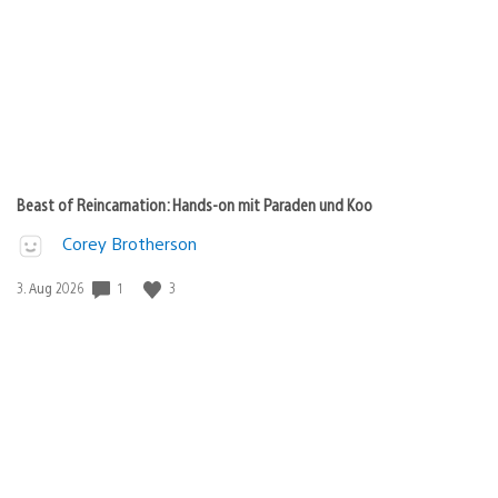
Beast of Reincarnation: Hands-on mit Paraden und Koo
Corey Brotherson
1
3
Veröffentlichungsdatum:
3. Aug 2026