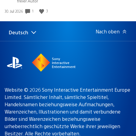
abspielen
freier Autor
in:
Gewinnspiel
1
3
Veröffentlichungsdatum:
30. Jul 2026
Nach oben
Deutsch
Select
Aktuelle
a
Region:
region
Sony
Interactive
Entertainment
Website © 2026 Sony Interactive Entertainment Europe
Limited. Sämtlicher Inhalt, sämtliche Spieltitel,
Handelsnamen beziehungsweise Aufmachungen,
Warenzeichen, Illustrationen und damit verbundene
Bilder sind Warenzeichen beziehungsweise
urheberrechtlich geschützte Werke ihrer jeweiligen
Besitzer. Alle Rechte vorbehalten.