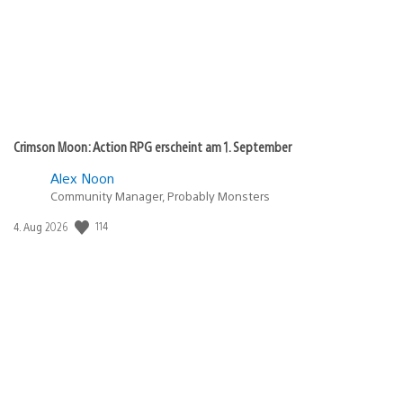
Crimson Moon: Action RPG erscheint am 1. September
Alex Noon
Community Manager, Probably Monsters
114
Veröffentlichungsdatum:
4. Aug 2026