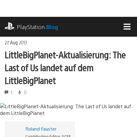
Zum
Inhalt
springen
playstation.com
PlayStation
.Blog
MEN
27. Aug 2013
LittleBigPlanet-Aktualisierung: The
Last of Us landet auf dem
LittleBigPlanet
1
0
Roland Fauster
Contributing Editor, SCEE