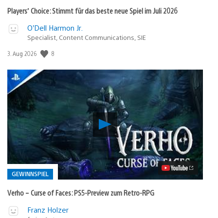
Players’ Choice: Stimmt für das beste neue Spiel im Juli 2026
O’Dell Harmon Jr.
Specialist, Content Communications, SIE
8
Veröffentlichungsdatum:
3. Aug 2026
Verho
–
Curse
of
Faces:
PS5-
Preview
GEWINNSPIEL
zum
Retro-
Verho – Curse of Faces: PS5-Preview zum Retro-RPG
RPG
Video
Veröffentlicht
Franz Holzer