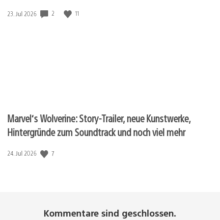
2
11
Veröffentlichungsdatum:
23. Jul 2026
Marvel‘s Wolverine: Story-Trailer, neue Kunstwerke,
Hintergründe zum Soundtrack und noch viel mehr
7
Veröffentlichungsdatum:
24. Jul 2026
Kommentare sind geschlossen.