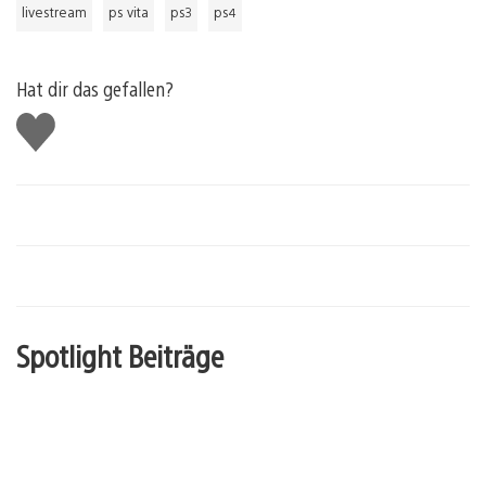
livestream
ps vita
ps3
ps4
Hat dir das gefallen?
Gefällt
mir
Spotlight Beiträge