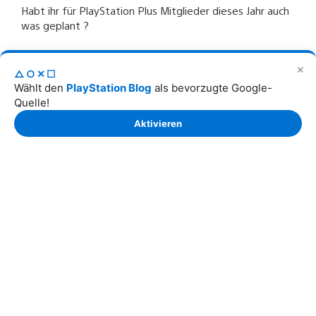
Habt ihr für PlayStation Plus Mitglieder dieses Jahr auch
was geplant ?
✕
△○✕☐
Wählt den
PlayStation Blog
als bevorzugte Google-
Quelle!
runner70mhr
Aktivieren
20. Aug. 2013 um 15:40
Top
damiendayx
20. Aug. 2013 um 16:06