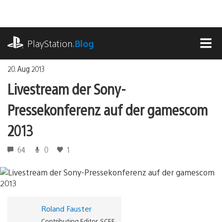
Zum
Inhalt
springen
playstation.com
PlayStation
.Blog
MEN
20. Aug 2013
Livestream der Sony-
Pressekonferenz auf der gamescom
2013
64
0
1
Roland Fauster
Contributing Editor, SCEE