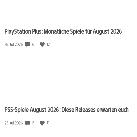
PlayStation Plus: Monatliche Spiele für August 2026
6
12
Veröffentlichungsdatum:
28. Jul 2026
PS5-Spiele August 2026: Diese Releases erwarten euch
2
11
Veröffentlichungsdatum:
23. Jul 2026