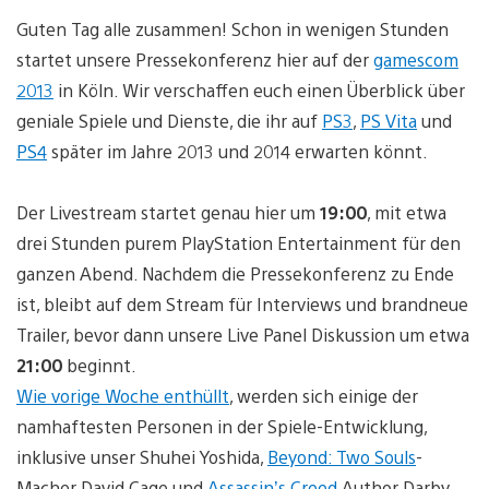
Guten Tag alle zusammen! Schon in wenigen Stunden
startet unsere Pressekonferenz hier auf der
gamescom
2013
in Köln. Wir verschaffen euch einen Überblick über
geniale Spiele und Dienste, die ihr auf
PS3
,
PS Vita
und
PS4
später im Jahre 2013 und 2014 erwarten könnt.
Der Livestream startet genau hier um
19:00
, mit etwa
drei Stunden purem PlayStation Entertainment für den
ganzen Abend. Nachdem die Pressekonferenz zu Ende
ist, bleibt auf dem Stream für Interviews und brandneue
Trailer, bevor dann unsere Live Panel Diskussion um etwa
21:00
beginnt.
Wie vorige Woche enthüllt
, werden sich einige der
namhaftesten Personen in der Spiele-Entwicklung,
inklusive unser Shuhei Yoshida,
Beyond: Two Souls
-
Macher David Cage und
Assassin’s Creed
Author Darby