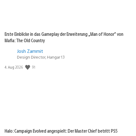
Erste Einblicke in das Gameplay der Erweiterung „Man of Honor“ von
Mafia: The Old Country
Josh Zammit
Design Director, Hangar 13
91
Veröffentlichungsdatum:
4. Aug 2026
Halo: Campaign Evolved angespielt: Der Master Chief betritt PS5