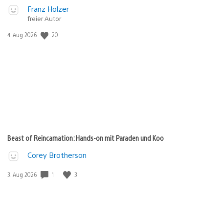
Franz Holzer
freier Autor
20
Veröffentlichungsdatum:
4. Aug 2026
Beast of Reincarnation: Hands-on mit Paraden und Koo
Corey Brotherson
1
3
Veröffentlichungsdatum:
3. Aug 2026