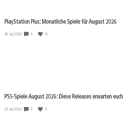
PlayStation Plus: Monatliche Spiele für August 2026
6
13
Veröffentlichungsdatum:
28. Jul 2026
PS5-Spiele August 2026: Diese Releases erwarten euch
2
11
Veröffentlichungsdatum:
23. Jul 2026