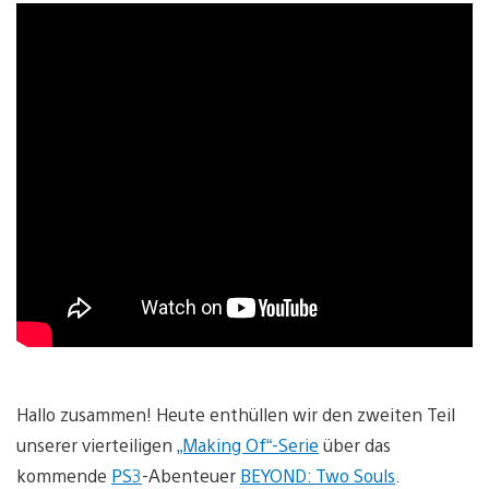
Hallo zusammen! Heute enthüllen wir den zweiten Teil
unserer vierteiligen
„Making Of“-Serie
über das
kommende
PS3
-Abenteuer
BEYOND: Two Souls
.