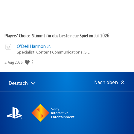
Players’ Choice: Stimmt für das beste neue Spiel im Juli 2026
O’Dell Harmon Jr.
Specialist, Content Communications, SIE
9
Veröffentlichungsdatum:
3. Aug 2026
Nach oben
Deutsch
Select
Aktuelle
a
Region:
region
Sony
Interactive
Entertainment