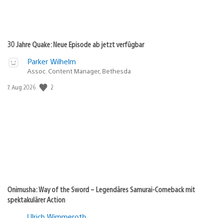
30 Jahre Quake: Neue Episode ab jetzt verfügbar
Parker Wilhelm
Assoc. Content Manager, Bethesda
2
Veröffentlichungsdatum:
7. Aug 2026
Onimusha: Way of the Sword – Legendäres Samurai-Comeback mit
spektakulärer Action
Ulrich Wimmeroth