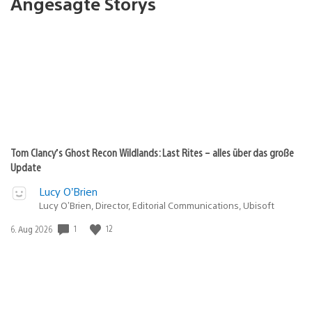
Angesagte Storys
Tom Clancy’s Ghost Recon Wildlands: Last Rites – alles über das große
Update
Lucy O’Brien
Lucy O’Brien, Director, Editorial Communications, Ubisoft
1
12
Veröffentlichungsdatum:
6. Aug 2026