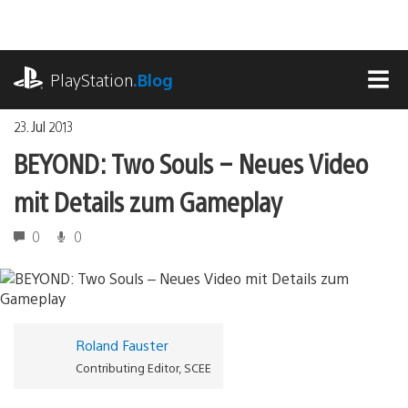
Zum
Inhalt
springen
playstation.com
PlayStation
.Blog
MEN
23. Jul 2013
BEYOND: Two Souls – Neues Video
mit Details zum Gameplay
0
0
Roland Fauster
Contributing Editor, SCEE