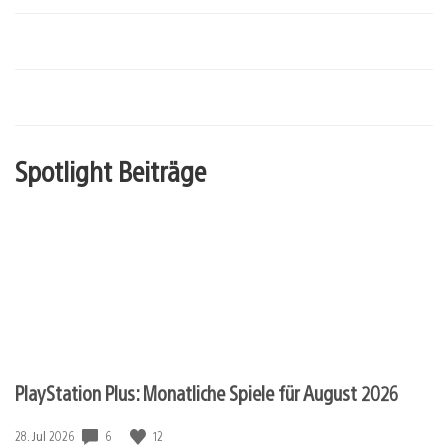
Spotlight Beiträge
PlayStation Plus: Monatliche Spiele für August 2026
6
12
Veröffentlichungsdatum:
28. Jul 2026