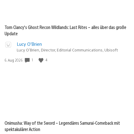
Tom Clancy’s Ghost Recon Wildlands: Last Rites – alles über das große
Update
Lucy O’Brien
Lucy O’Brien, Director, Editorial Communications, Ubisoft
1
4
Veröffentlichungsdatum:
6. Aug 2026
Onimusha: Way of the Sword – Legendäres Samurai-Comeback mit
spektakulärer Action