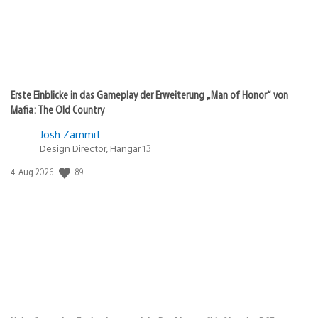
Erste Einblicke in das Gameplay der Erweiterung „Man of Honor“ von
Mafia: The Old Country
Josh Zammit
Design Director, Hangar 13
89
Veröffentlichungsdatum:
4. Aug 2026