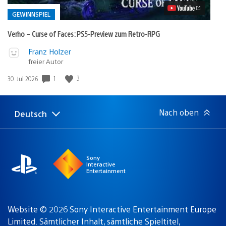
PS5-
Preview
GEWINNSPIEL
zum
Retro-
Verho – Curse of Faces: PS5-Preview zum Retro-RPG
RPG
Video
Veröffentlicht
Franz Holzer
abspielen
freier Autor
in:
Gewinnspiel
1
3
Veröffentlichungsdatum:
30. Jul 2026
Nach oben
Deutsch
Select
Aktuelle
a
Region:
region
Sony
Interactive
Entertainment
Website © 2026 Sony Interactive Entertainment Europe
Limited. Sämtlicher Inhalt, sämtliche Spieltitel,