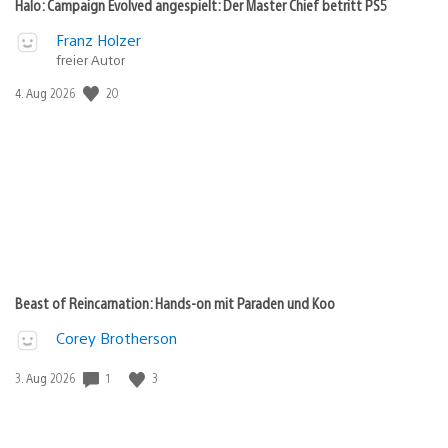
Halo: Campaign Evolved angespielt: Der Master Chief betritt PS5
Franz Holzer
freier Autor
20
Veröffentlichungsdatum:
4. Aug 2026
Beast of Reincarnation: Hands-on mit Paraden und Koo
Corey Brotherson
1
3
Veröffentlichungsdatum:
3. Aug 2026