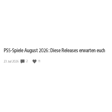
PS5-Spiele August 2026: Diese Releases erwarten euch
2
11
Veröffentlichungsdatum:
23. Jul 2026