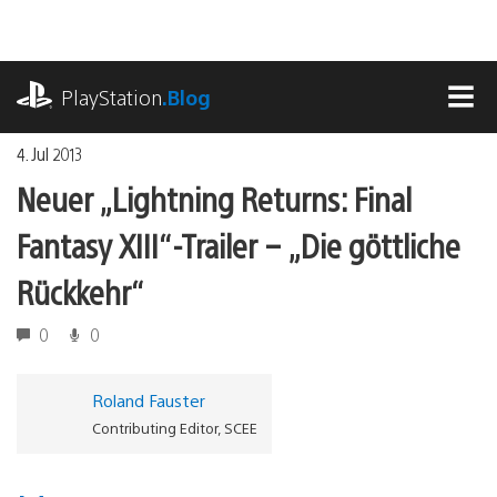
Zum
Inhalt
springen
playstation.com
PlayStation
.Blog
MEN
4. Jul 2013
Neuer „Lightning Returns: Final
Fantasy XIII“-Trailer – „Die göttliche
Rückkehr“
0
0
Roland Fauster
Contributing Editor, SCEE