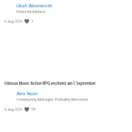
Ulrich Wimmeroth
Freier Redakteur
3
Veröffentlichungsdatum:
6. Aug 2026
Crimson Moon: Action RPG erscheint am 1. September
Alex Noon
Community Manager, Probably Monsters
114
Veröffentlichungsdatum:
4. Aug 2026