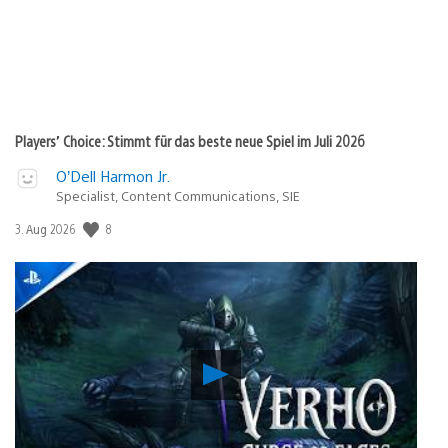
Players’ Choice: Stimmt für das beste neue Spiel im Juli 2026
O’Dell Harmon Jr.
Specialist, Content Communications, SIE
8
Veröffentlichungsdatum:
3. Aug 2026
Verho
–
Curse
of
Faces: