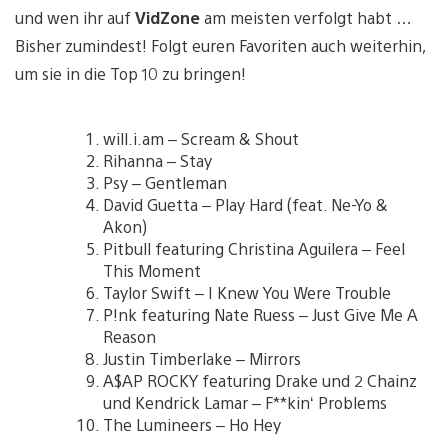
und wen ihr auf
VidZone
am meisten verfolgt habt …
Bisher zumindest! Folgt euren Favoriten auch weiterhin,
um sie in die Top 10 zu bringen!
will.i.am – Scream & Shout
Rihanna – Stay
Psy – Gentleman
David Guetta – Play Hard (feat. Ne-Yo &
Akon)
Pitbull featuring Christina Aguilera – Feel
This Moment
Taylor Swift – I Knew You Were Trouble
P!nk featuring Nate Ruess – Just Give Me A
Reason
Justin Timberlake – Mirrors
A$AP ROCKY featuring Drake und 2 Chainz
und Kendrick Lamar – F**kin‘ Problems
The Lumineers – Ho Hey