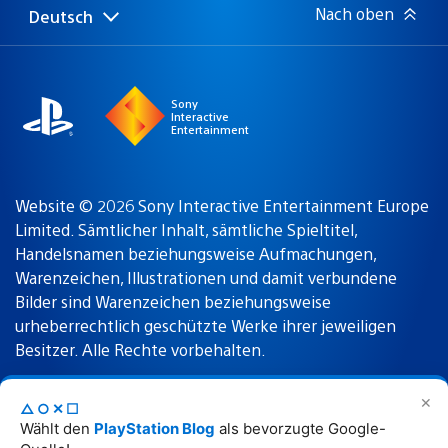
Nach oben
Deutsch
Select
Aktuelle
a
Region:
region
Sony
Interactive
Entertainment
Website © 2026 Sony Interactive Entertainment Europe
Limited. Sämtlicher Inhalt, sämtliche Spieltitel,
Handelsnamen beziehungsweise Aufmachungen,
Warenzeichen, Illustrationen und damit verbundene
Bilder sind Warenzeichen beziehungsweise
urheberrechtlich geschützte Werke ihrer jeweiligen
Besitzer. Alle Rechte vorbehalten.
✕
△○✕☐
Nutzungsbedingungen
Datenschutzrichtlinie
Wählt den
PlayStation Blog
als bevorzugte Google-