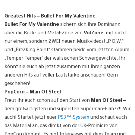
Greatest Hits – Bullet For My Valentine
Bullet For My Valentine
sichern sich ihre Dominanz
über die Rock- und Metal-Zone von
VidZone
: mit nicht
nur einem, sondern ZWEI neuen Musikvideos! „P.O.W.“
und „Breaking Point“ stammen beide vom letzten Album
„Temper Temper“ der walisischen Schwergewichte. Ihr
könnt sie euch ab jetzt zusammen mit ihren ganzen
anderen Hits auf voller Lautstärke anschauen! Gern
geschehen!
PopCorn – Man Of Steel
Freut ihr euch schon auf den Start von
Man Of Steel
–
dem großartigsten und supersten Superman-Film??!! Wir
auch! Startet jetzt euer
PS3™-System
und schaut euch
das Material an, das direkt von der UK-Premiere von
PopCorn kommt. Es gibt Interviews mit dem Team und