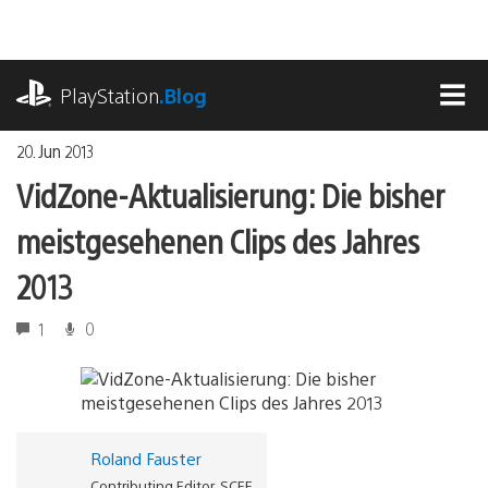
Zum
Inhalt
springen
playstation.com
PlayStation
.Blog
MEN
20. Jun 2013
VidZone-Aktualisierung: Die bisher
meistgesehenen Clips des Jahres
2013
1
0
Roland Fauster
Contributing Editor, SCEE