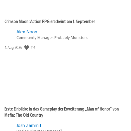
Crimson Moon: Action RPG erscheint am 1. September
Alex Noon
Community Manager, Probably Monsters
114
Veröffentlichungsdatum:
4. Aug 2026
Erste Einblicke in das Gameplay der Erweiterung „Man of Honor“ von
Mafia: The Old Country
Josh Zammit
Design Director, Hangar 13