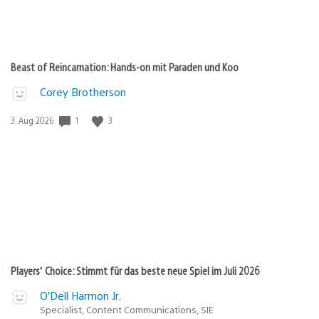
Beast of Reincarnation: Hands-on mit Paraden und Koo
Corey Brotherson
1
3
Veröffentlichungsdatum:
3. Aug 2026
Players’ Choice: Stimmt für das beste neue Spiel im Juli 2026
O’Dell Harmon Jr.
Specialist, Content Communications, SIE