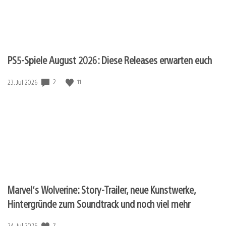
PS5-Spiele August 2026: Diese Releases erwarten euch
2
11
Veröffentlichungsdatum:
23. Jul 2026
Marvel‘s Wolverine: Story-Trailer, neue Kunstwerke,
Hintergründe zum Soundtrack und noch viel mehr
7
Veröffentlichungsdatum:
24. Jul 2026