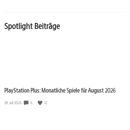
Spotlight Beiträge
PlayStation Plus: Monatliche Spiele für August 2026
6
12
Veröffentlichungsdatum:
28. Jul 2026