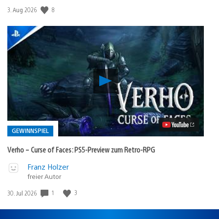
8
Veröffentlichungsdatum:
3. Aug 2026
Verho
–
Curse
of
Faces:
PS5-
Preview
GEWINNSPIEL
zum
Retro-
Verho – Curse of Faces: PS5-Preview zum Retro-RPG
RPG
Video
Veröffentlicht
Franz Holzer
abspielen
freier Autor
in:
Gewinnspiel
1
3
Veröffentlichungsdatum:
30. Jul 2026