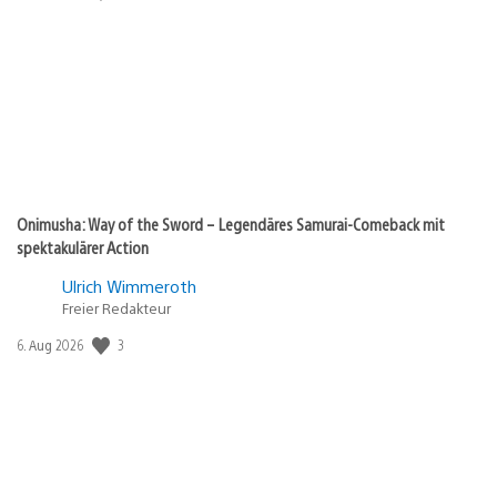
Onimusha: Way of the Sword – Legendäres Samurai-Comeback mit
spektakulärer Action
Ulrich Wimmeroth
Freier Redakteur
3
Veröffentlichungsdatum:
6. Aug 2026