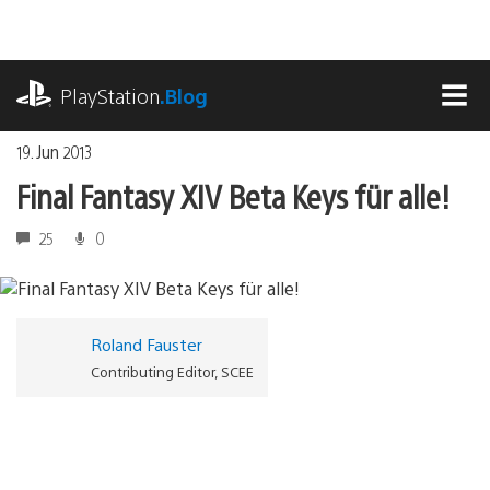
Zum
Inhalt
springen
playstation.com
PlayStation
.Blog
MEN
19. Jun 2013
Final Fantasy XIV Beta Keys für alle!
25
0
Roland Fauster
Contributing Editor, SCEE