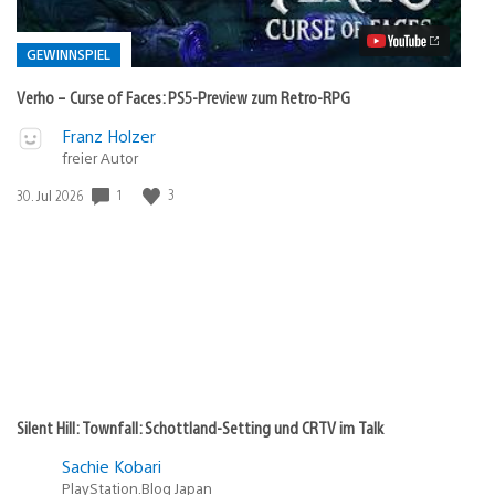
Faces:
PS5-
Preview
GEWINNSPIEL
zum
Retro-
Verho – Curse of Faces: PS5-Preview zum Retro-RPG
RPG
Video
Veröffentlicht
Franz Holzer
abspielen
freier Autor
in:
Gewinnspiel
1
3
Veröffentlichungsdatum:
30. Jul 2026
Silent Hill: Townfall: Schottland-Setting und CRTV im Talk
Sachie Kobari
PlayStation.Blog Japan