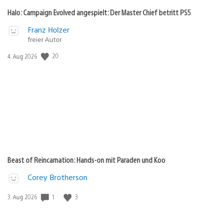
Halo: Campaign Evolved angespielt: Der Master Chief betritt PS5
Franz Holzer
freier Autor
20
Veröffentlichungsdatum:
4. Aug 2026
Beast of Reincarnation: Hands-on mit Paraden und Koo
Corey Brotherson
1
3
Veröffentlichungsdatum:
3. Aug 2026