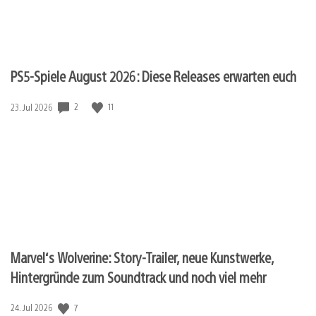
PS5-Spiele August 2026: Diese Releases erwarten euch
2
11
Veröffentlichungsdatum:
23. Jul 2026
Marvel‘s Wolverine: Story-Trailer, neue Kunstwerke,
Hintergründe zum Soundtrack und noch viel mehr
7
Veröffentlichungsdatum:
24. Jul 2026