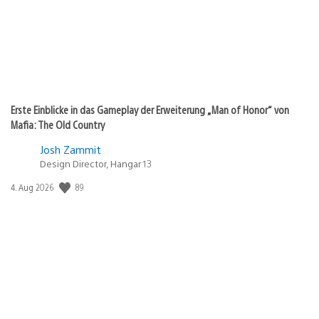
Erste Einblicke in das Gameplay der Erweiterung „Man of Honor“ von
Mafia: The Old Country
Josh Zammit
Design Director, Hangar 13
89
Veröffentlichungsdatum:
4. Aug 2026