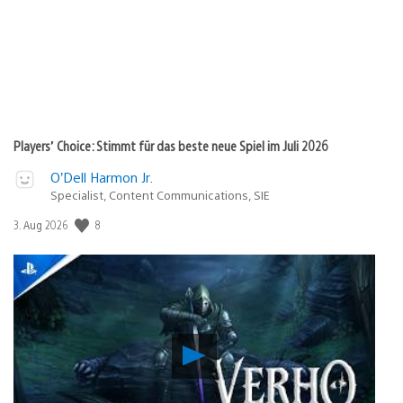
Players’ Choice: Stimmt für das beste neue Spiel im Juli 2026
O’Dell Harmon Jr.
Specialist, Content Communications, SIE
8
Veröffentlichungsdatum:
3. Aug 2026
Verho
–
Curse
of