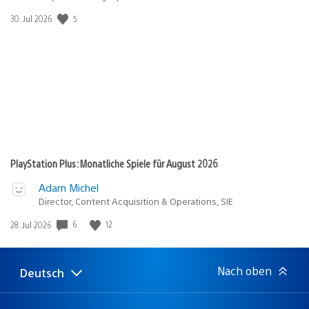
5
Veröffentlichungsdatum:
30. Jul 2026
PlayStation Plus: Monatliche Spiele für August 2026
Adam Michel
Director, Content Acquisition & Operations, SIE
6
12
Veröffentlichungsdatum:
28. Jul 2026
Nach oben
Deutsch
Select
Aktuelle
a
Region:
region