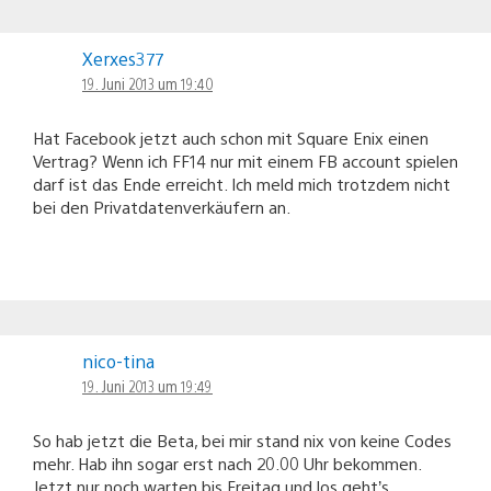
Xerxes377
19. Juni 2013 um 19:40
Hat Facebook jetzt auch schon mit Square Enix einen
Vertrag? Wenn ich FF14 nur mit einem FB account spielen
darf ist das Ende erreicht. Ich meld mich trotzdem nicht
bei den Privatdatenverkäufern an.
nico-tina
19. Juni 2013 um 19:49
So hab jetzt die Beta, bei mir stand nix von keine Codes
mehr. Hab ihn sogar erst nach 20.00 Uhr bekommen.
Jetzt nur noch warten bis Freitag und los geht’s