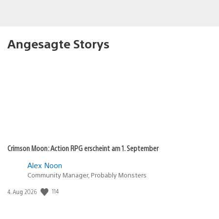
Angesagte Storys
Crimson Moon: Action RPG erscheint am 1. September
Alex Noon
Community Manager, Probably Monsters
114
Veröffentlichungsdatum:
4. Aug 2026