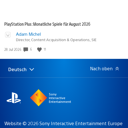
PlayStation Plus: Monatliche Spiele für August 2026
Adam Michel
Director, Content Acquisition & Operations, SIE
6
11
Veröffentlichungsdatum:
28. Jul 2026
Nach oben
Deutsch
Select
Aktuelle
a
Region:
region
Sony
Interactive
Entertainment
Website © 2026 Sony Interactive Entertainment Europe