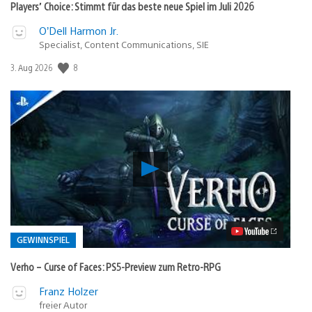
Players’ Choice: Stimmt für das beste neue Spiel im Juli 2026
O’Dell Harmon Jr.
Specialist, Content Communications, SIE
8
Veröffentlichungsdatum:
3. Aug 2026
Verho
–
Curse
of
Faces:
PS5-
Preview
GEWINNSPIEL
zum
Retro-
Verho – Curse of Faces: PS5-Preview zum Retro-RPG
RPG
Video
Veröffentlicht
Franz Holzer
abspielen
freier Autor
in: