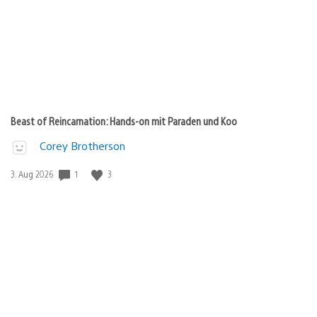
Beast of Reincarnation: Hands-on mit Paraden und Koo
Corey Brotherson
1
3
Veröffentlichungsdatum:
3. Aug 2026