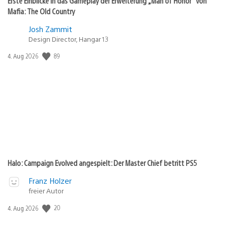
Erste Einblicke in das Gameplay der Erweiterung „Man of Honor“ von
Mafia: The Old Country
Josh Zammit
Design Director, Hangar 13
89
Veröffentlichungsdatum:
4. Aug 2026
Halo: Campaign Evolved angespielt: Der Master Chief betritt PS5
Franz Holzer
freier Autor
20
Veröffentlichungsdatum:
4. Aug 2026