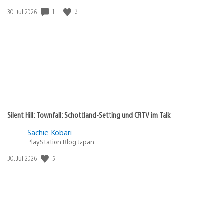
Gewinnspiel
1
3
Veröffentlichungsdatum:
30. Jul 2026
Silent Hill: Townfall: Schottland-Setting und CRTV im Talk
Sachie Kobari
PlayStation.Blog Japan
5
Veröffentlichungsdatum:
30. Jul 2026