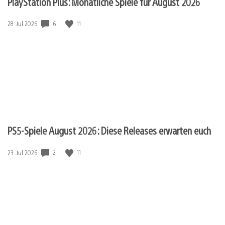
PlayStation Plus: Monatliche Spiele für August 2026
6
11
Veröffentlichungsdatum:
28. Jul 2026
PS5-Spiele August 2026: Diese Releases erwarten euch
2
11
Veröffentlichungsdatum:
23. Jul 2026