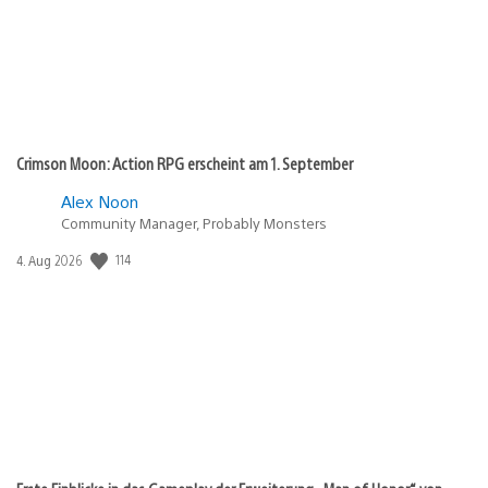
Crimson Moon: Action RPG erscheint am 1. September
Alex Noon
Community Manager, Probably Monsters
114
Veröffentlichungsdatum:
4. Aug 2026