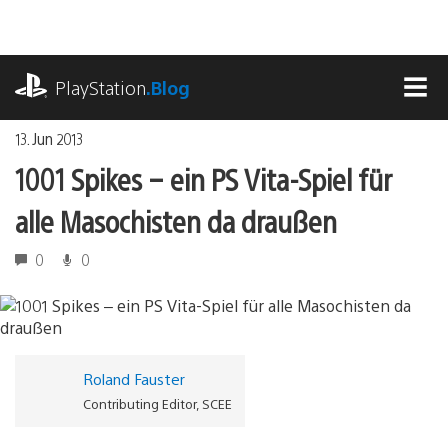
Zum
Inhalt
springen
playstation.com
PlayStation
.Blog
MEN
13. Jun 2013
1001 Spikes – ein PS Vita-Spiel für
alle Masochisten da draußen
0
0
Roland Fauster
Contributing Editor, SCEE