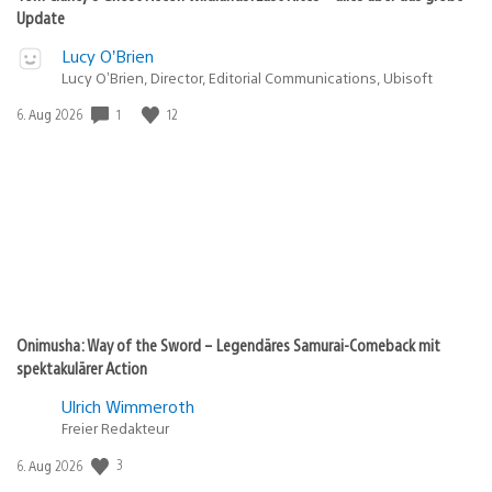
Update
Lucy O’Brien
Lucy O’Brien, Director, Editorial Communications, Ubisoft
1
12
Veröffentlichungsdatum:
6. Aug 2026
Onimusha: Way of the Sword – Legendäres Samurai-Comeback mit
spektakulärer Action
Ulrich Wimmeroth
Freier Redakteur
3
Veröffentlichungsdatum:
6. Aug 2026