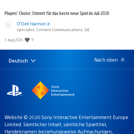
Players’ Choice: Stimmt für das beste neue Spiel im Juli 2026
O’Dell Harmon Jr.
Specialist, Content Communications, SIE
9
Veröffentlichungsdatum:
3. Aug 2026
Nach oben
Deutsch
Select
Aktuelle
a
Region:
region
Sony
Interactive
Entertainment
Website © 2026 Sony Interactive Entertainment Europe
Limited. Sämtlicher Inhalt, sämtliche Spieltitel,
Handelsnamen beziehungsweise Aufmachungen,