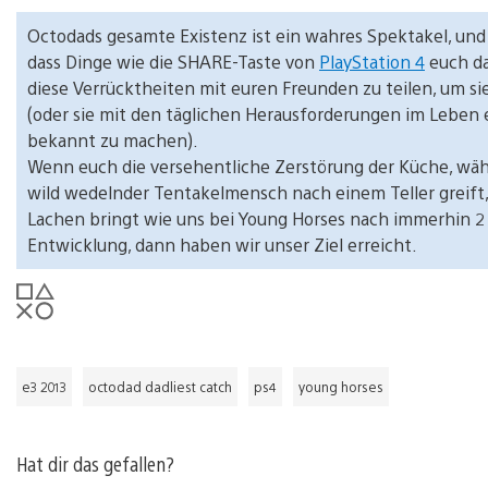
Octodads gesamte Existenz ist ein wahres Spektakel, und 
dass Dinge wie die SHARE-Taste von
PlayStation 4
euch da
diese Verrücktheiten mit euren Freunden zu teilen, um si
(oder sie mit den täglichen Herausforderungen im Leben
bekannt zu machen).
Wenn euch die versehentliche Zerstörung der Küche, währ
wild wedelnder Tentakelmensch nach einem Teller greift,
Lachen bringt wie uns bei Young Horses nach immerhin 2
Entwicklung, dann haben wir unser Ziel erreicht.
e3 2013
octodad dadliest catch
ps4
young horses
Hat dir das gefallen?