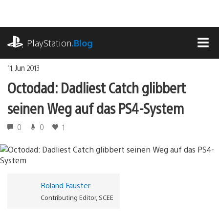
Zum
Inhalt
springen
playstation.com
PlayStation
.Blog
MEN
11. Jun 2013
Octodad: Dadliest Catch glibbert
seinen Weg auf das PS4-System
0
0
1
Roland Fauster
Contributing Editor, SCEE