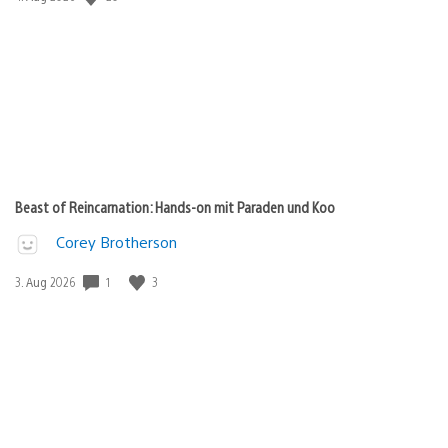
Beast of Reincarnation: Hands-on mit Paraden und Koo
Corey Brotherson
1
3
Veröffentlichungsdatum:
3. Aug 2026