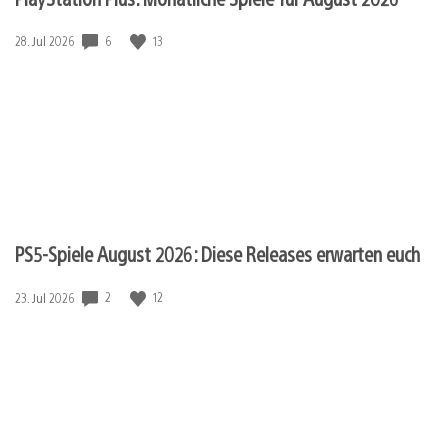
6
13
Veröffentlichungsdatum:
28. Jul 2026
PS5-Spiele August 2026: Diese Releases erwarten euch
2
12
Veröffentlichungsdatum:
23. Jul 2026