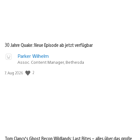
30 Jahre Quake: Neue Episode ab jetzt verfügbar
Parker Wilhelm
Assoc. Content Manager, Bethesda
2
Veröffentlichungsdatum:
7. Aug 2026
Tom Clancy’s Ghost Recon Wildlands: Last Rites – alles über das große