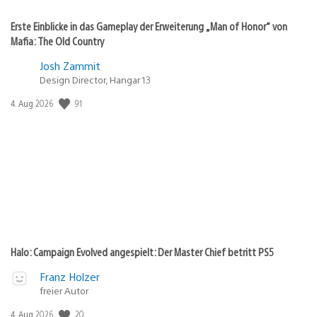
Erste Einblicke in das Gameplay der Erweiterung „Man of Honor“ von
Mafia: The Old Country
Josh Zammit
Design Director, Hangar 13
91
Veröffentlichungsdatum:
4. Aug 2026
Halo: Campaign Evolved angespielt: Der Master Chief betritt PS5
Franz Holzer
freier Autor
20
Veröffentlichungsdatum:
4. Aug 2026