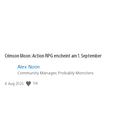
Crimson Moon: Action RPG erscheint am 1. September
Alex Noon
Community Manager, Probably Monsters
114
Veröffentlichungsdatum:
4. Aug 2026