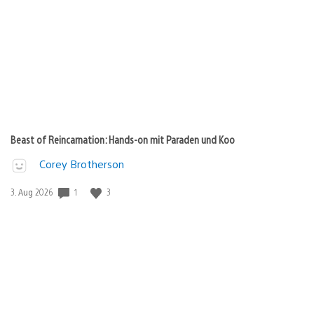
Beast of Reincarnation: Hands-on mit Paraden und Koo
Corey Brotherson
1
3
Veröffentlichungsdatum:
3. Aug 2026