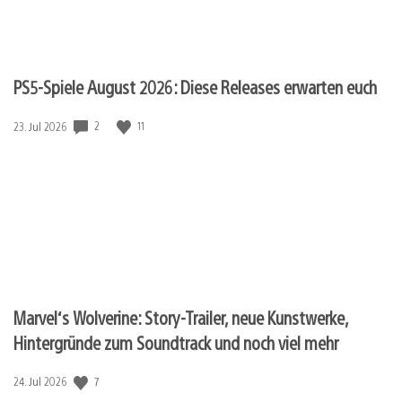
PS5-Spiele August 2026: Diese Releases erwarten euch
2
11
Veröffentlichungsdatum:
23. Jul 2026
Marvel‘s Wolverine: Story-Trailer, neue Kunstwerke,
Hintergründe zum Soundtrack und noch viel mehr
7
Veröffentlichungsdatum:
24. Jul 2026