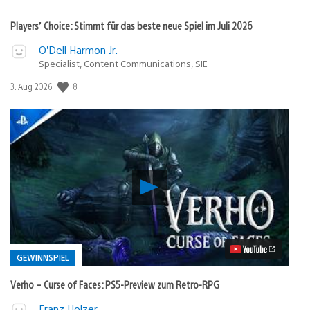
Players’ Choice: Stimmt für das beste neue Spiel im Juli 2026
O’Dell Harmon Jr.
Specialist, Content Communications, SIE
8
Veröffentlichungsdatum:
3. Aug 2026
Verho
–
Curse
of
Faces:
PS5-
Preview
GEWINNSPIEL
zum
Retro-
Verho – Curse of Faces: PS5-Preview zum Retro-RPG
RPG
Video
Veröffentlicht
Franz Holzer