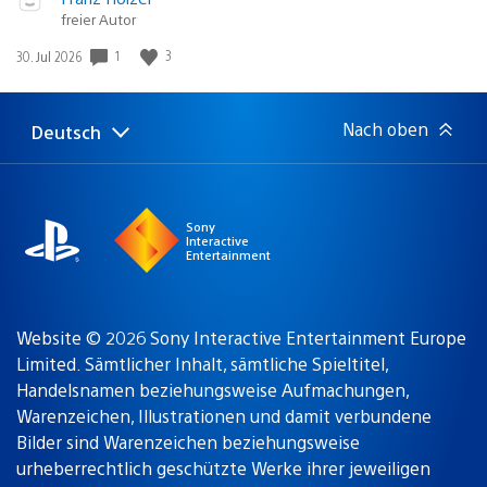
abspielen
freier Autor
in:
Gewinnspiel
1
3
Veröffentlichungsdatum:
30. Jul 2026
Nach oben
Deutsch
Select
Aktuelle
a
Region:
region
Sony
Interactive
Entertainment
Website © 2026 Sony Interactive Entertainment Europe
Limited. Sämtlicher Inhalt, sämtliche Spieltitel,
Handelsnamen beziehungsweise Aufmachungen,
Warenzeichen, Illustrationen und damit verbundene
Bilder sind Warenzeichen beziehungsweise
urheberrechtlich geschützte Werke ihrer jeweiligen