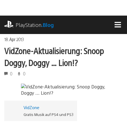
Zum
Inhalt
springen
playstation.com
PlayStation
.Blog
MEN
18. Apr 2013
VidZone-Aktualisierung: Snoop
Doggy, Doggy … Lion!?
0
0
VidZone
Gratis Musik auf PS4 und PS3