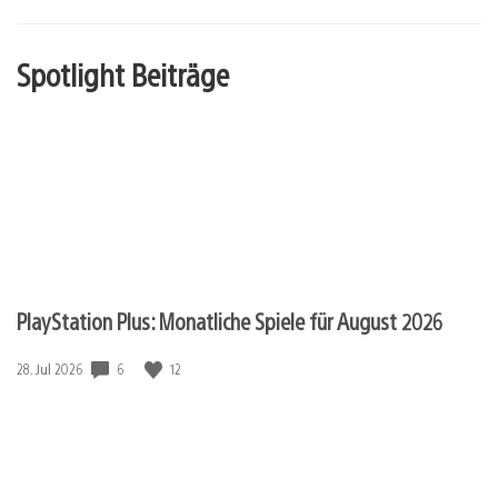
Spotlight Beiträge
PlayStation Plus: Monatliche Spiele für August 2026
6
12
Veröffentlichungsdatum:
28. Jul 2026