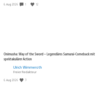
1
12
Veröffentlichungsdatum:
6. Aug 2026
Onimusha: Way of the Sword – Legendäres Samurai-Comeback mit
spektakulärer Action
Ulrich Wimmeroth
Freier Redakteur
3
Veröffentlichungsdatum:
6. Aug 2026