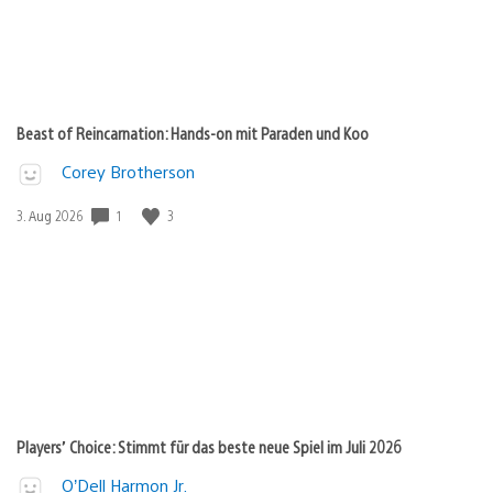
Beast of Reincarnation: Hands-on mit Paraden und Koo
Corey Brotherson
1
3
Veröffentlichungsdatum:
3. Aug 2026
Players’ Choice: Stimmt für das beste neue Spiel im Juli 2026
O’Dell Harmon Jr.