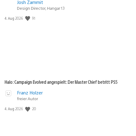
Josh Zammit
Design Director, Hangar 13
91
Veröffentlichungsdatum:
4. Aug 2026
Halo: Campaign Evolved angespielt: Der Master Chief betritt PS5
Franz Holzer
freier Autor
20
Veröffentlichungsdatum:
4. Aug 2026