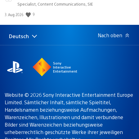
Specialist, Content Communications, SIE
9
Veröffentlichungsdatum:
3. Aug 2026
Nach oben
Deutsch
Select
Aktuelle
a
Region:
region
Sony
Interactive
Entertainment
Website © 2026 Sony Interactive Entertainment Europe
Limited. Sämtlicher Inhalt, sämtliche Spieltitel,
Handelsnamen beziehungsweise Aufmachungen,
Warenzeichen, Illustrationen und damit verbundene
Bilder sind Warenzeichen beziehungsweise
urheberrechtlich geschützte Werke ihrer jeweiligen