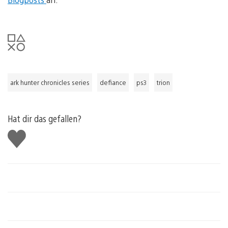
ark hunter chronicles series
defiance
ps3
trion
Hat dir das gefallen?
Gefällt
mir