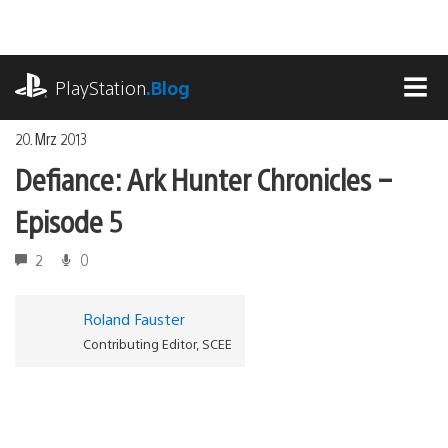
Zum
Inhalt
springen
playstation.com
PlayStation
.Blog
MEN
20. Mrz 2013
Defiance: Ark Hunter Chronicles –
Episode 5
2
0
Roland Fauster
Contributing Editor, SCEE