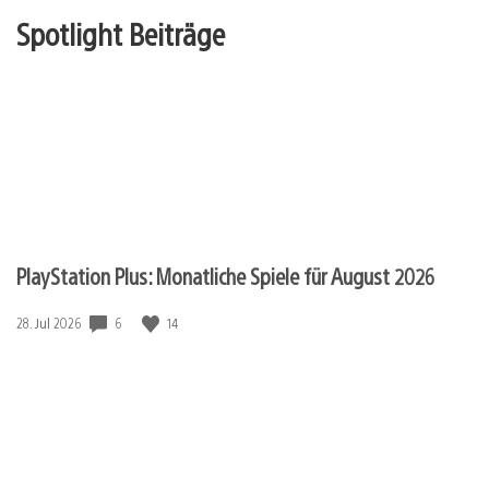
Spotlight Beiträge
PlayStation Plus: Monatliche Spiele für August 2026
6
14
Veröffentlichungsdatum:
28. Jul 2026