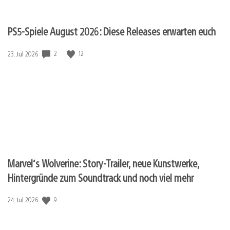
PS5-Spiele August 2026: Diese Releases erwarten euch
2
12
Veröffentlichungsdatum:
23. Jul 2026
Marvel‘s Wolverine: Story-Trailer, neue Kunstwerke,
Hintergründe zum Soundtrack und noch viel mehr
9
Veröffentlichungsdatum:
24. Jul 2026