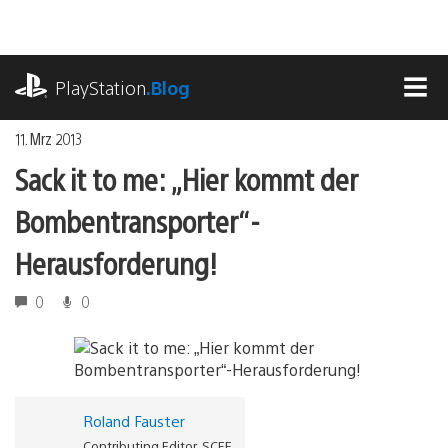
Zum
Inhalt
springen
playstation.com
PlayStation
.Blog
MEN
11. Mrz 2013
Sack it to me: „Hier kommt der
Bombentransporter“-
Herausforderung!
0
0
Roland Fauster
Contributing Editor, SCEE