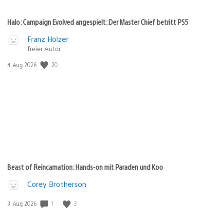
Halo: Campaign Evolved angespielt: Der Master Chief betritt PS5
Franz Holzer
freier Autor
20
Veröffentlichungsdatum:
4. Aug 2026
Beast of Reincarnation: Hands-on mit Paraden und Koo
Corey Brotherson
1
3
Veröffentlichungsdatum:
3. Aug 2026