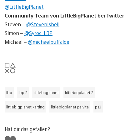
@LittleBigPlanet
Community-Team von LittleBigPlanet bei Twitter
Steven –
@StevenIsbell
Simon –
@Syroc_LBP
Michael –
@michaelbuffaloe
lbp
lbp 2
littlebigplanet
littlebigplanet 2
littlebigplanet karting
littlebigplanet ps vita
ps3
Hat dir das gefallen?
Gefällt