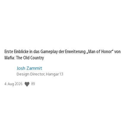
Erste Einblicke in das Gameplay der Erweiterung „Man of Honor“ von
Mafia: The Old Country
Josh Zammit
Design Director, Hangar 13
89
Veröffentlichungsdatum:
4. Aug 2026