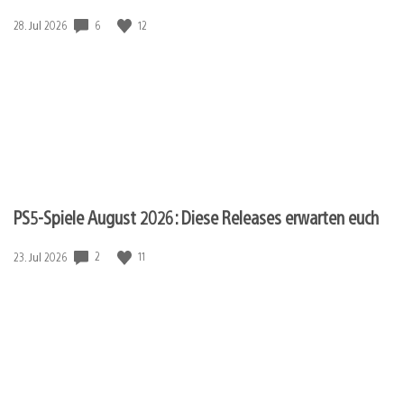
6
12
Veröffentlichungsdatum:
28. Jul 2026
PS5-Spiele August 2026: Diese Releases erwarten euch
2
11
Veröffentlichungsdatum:
23. Jul 2026