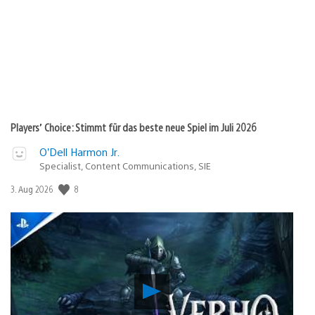
Players’ Choice: Stimmt für das beste neue Spiel im Juli 2026
O’Dell Harmon Jr.
Specialist, Content Communications, SIE
8
Veröffentlichungsdatum:
3. Aug 2026
Verho
–
Curse