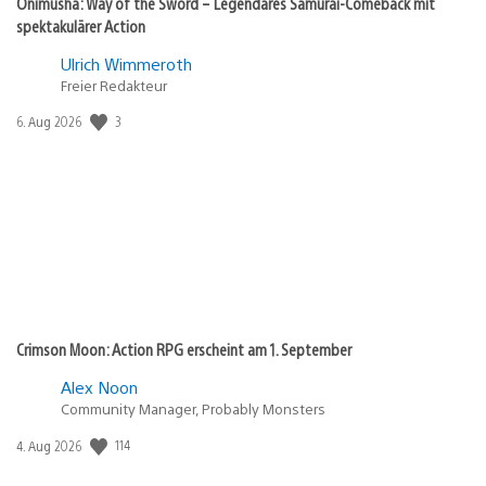
Onimusha: Way of the Sword – Legendäres Samurai-Comeback mit
spektakulärer Action
Ulrich Wimmeroth
Freier Redakteur
3
Veröffentlichungsdatum:
6. Aug 2026
Crimson Moon: Action RPG erscheint am 1. September
Alex Noon
Community Manager, Probably Monsters
114
Veröffentlichungsdatum:
4. Aug 2026