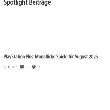
Spotlight Beiträge
PlayStation Plus: Monatliche Spiele für August 2026
6
13
Veröffentlichungsdatum:
28. Jul 2026