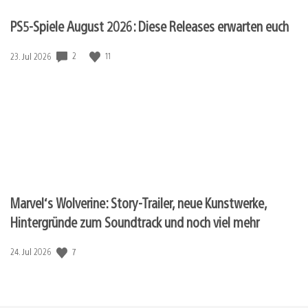
PS5-Spiele August 2026: Diese Releases erwarten euch
2
11
Veröffentlichungsdatum:
23. Jul 2026
Marvel‘s Wolverine: Story-Trailer, neue Kunstwerke,
Hintergründe zum Soundtrack und noch viel mehr
7
Veröffentlichungsdatum:
24. Jul 2026