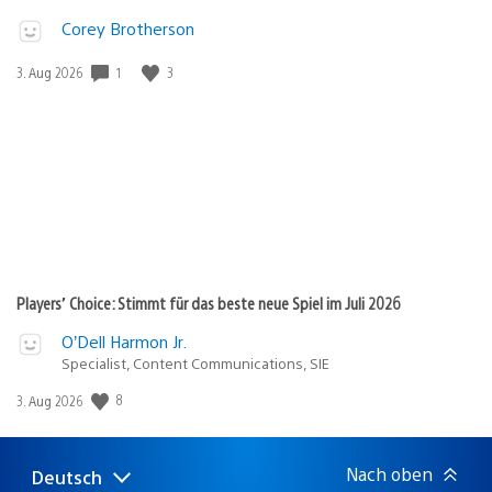
Corey Brotherson
1
3
Veröffentlichungsdatum:
3. Aug 2026
Players’ Choice: Stimmt für das beste neue Spiel im Juli 2026
O’Dell Harmon Jr.
Specialist, Content Communications, SIE
8
Veröffentlichungsdatum:
3. Aug 2026
Nach oben
Deutsch
Select
Aktuelle