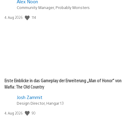
Alex Noon
Community Manager, Probably Monsters
114
Veröffentlichungsdatum:
4. Aug 2026
Erste Einblicke in das Gameplay der Erweiterung „Man of Honor“ von
Mafia: The Old Country
Josh Zammit
Design Director, Hangar 13
90
Veröffentlichungsdatum:
4. Aug 2026