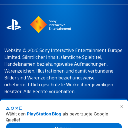
a
Region:
region
Sony
Interactive
Entertainment
Website © 2026 Sony Interactive Entertainment Europe
Limited. Sämtlicher Inhalt, sämtliche Spieltitel,
Handelsnamen beziehungsweise Aufmachungen,
Warenzeichen, Illustrationen und damit verbundene
Bilder sind Warenzeichen beziehungsweise
urheberrechtlich geschützte Werke ihrer jeweiligen
Besitzer. Alle Rechte vorbehalten.
✕
△○✕☐
Nutzungsbedingungen
Datenschutzrichtlinie
Wählt den
PlayStation Blog
als bevorzugte Google-
Quelle!
Rechtliche Hinweise