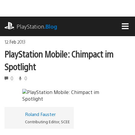
Zum
Inhalt
springen
playstation.com
PlayStation
.Blog
MEN
12. Feb 2013
PlayStation Mobile: Chimpact im
Spotlight
0
0
Roland Fauster
Contributing Editor, SCEE