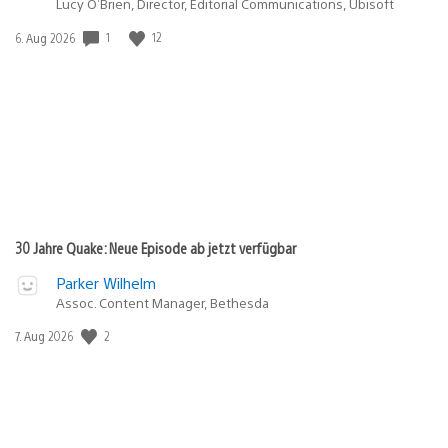
Lucy O’Brien, Director, Editorial Communications, Ubisoft
1
12
Veröffentlichungsdatum:
6. Aug 2026
30 Jahre Quake: Neue Episode ab jetzt verfügbar
Parker Wilhelm
Assoc. Content Manager, Bethesda
2
Veröffentlichungsdatum:
7. Aug 2026