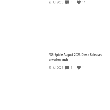
6
12
Veröffentlichungsdatum:
28. Jul 2026
PS5-Spiele August 2026: Diese Releases
erwarten euch
2
11
Veröffentlichungsdatum:
23. Jul 2026