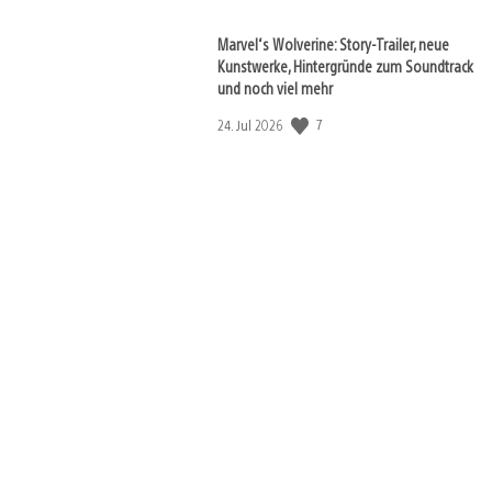
Marvel‘s Wolverine: Story-Trailer, neue
Kunstwerke, Hintergründe zum Soundtrack
und noch viel mehr
7
Veröffentlichungsdatum:
24. Jul 2026