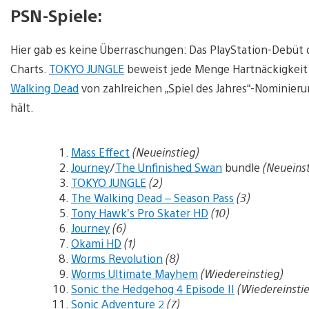
PSN-Spiele:
Hier gab es keine Überraschungen: Das PlayStation-Debüt 
Charts.
TOKYO JUNGLE
beweist jede Menge Hartnäckigkeit u
Walking Dead
von zahlreichen „Spiel des Jahres“-Nominierun
hält.
Mass Effect
(Neueinstieg)
Journey
/
The Unfinished Swan
bundle
(Neueinst
TOKYO JUNGLE
(2)
The Walking Dead – Season Pass
(3)
Tony Hawk’s Pro Skater HD
(10)
Journey
(6)
Okami HD
(1)
Worms Revolution
(8)
Worms Ultimate Mayhem
(Wiedereinstieg)
Sonic the Hedgehog 4 Episode II
(Wiedereinsti
Sonic Adventure 2
(7)