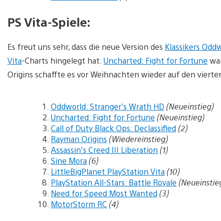
PS Vita-Spiele:
Es freut uns sehr, dass die neue Version des
Klassikers Oddw
Vita
-Charts hingelegt hat.
Uncharted: Fight for Fortune
war
Origins schaffte es vor Weihnachten wieder auf den vierten
Oddworld: Stranger’s Wrath HD
(Neueinstieg)
Uncharted: Fight for Fortune
(Neueinstieg)
Call of Duty Black Ops: Declassified
(2)
Rayman Origins
(Wiedereinstieg)
Assassin’s Creed III Liberation
(1)
Sine Mora
(6)
LittleBigPlanet PlayStation Vita
(10)
PlayStation All-Stars: Battle Royale
(Neueinstie
Need for Speed Most Wanted
(3)
MotorStorm RC
(4)