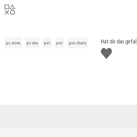
Hat dir das gefal
ps store
ps vita
ps3
psn
psn charts
Gefällt
mir