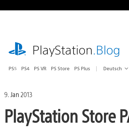
Zum
Inhalt
springen
playstation.com
PlayStation
.Blog
PS5
PS4
PS VR
PS Store
PS Plus
Deutsch
Select
Aktuelle
a
Region:
region
9. Jan 2013
PlayStation Store 