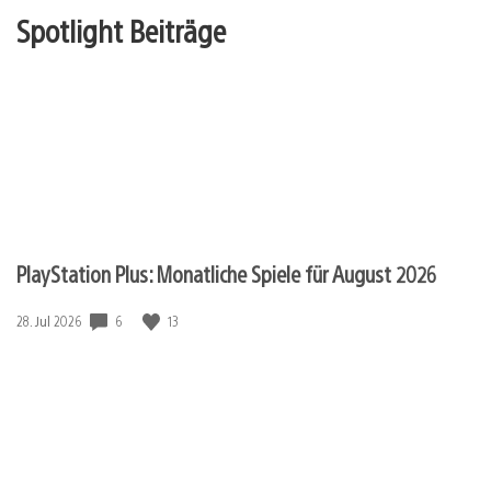
Spotlight Beiträge
PlayStation Plus: Monatliche Spiele für August 2026
6
13
Veröffentlichungsdatum:
28. Jul 2026