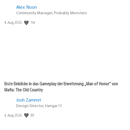
Alex Noon
Community Manager, Probably Monsters
114
Veröffentlichungsdatum:
4. Aug 2026
Erste Einblicke in das Gameplay der Erweiterung „Man of Honor“ von
Mafia: The Old Country
Josh Zammit
Design Director, Hangar 13
89
Veröffentlichungsdatum:
4. Aug 2026