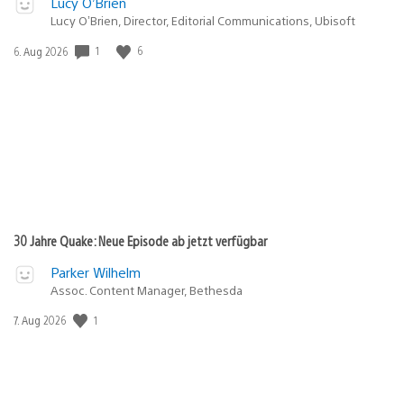
Lucy O’Brien
Lucy O’Brien, Director, Editorial Communications, Ubisoft
1
6
Veröffentlichungsdatum:
6. Aug 2026
30 Jahre Quake: Neue Episode ab jetzt verfügbar
Parker Wilhelm
Assoc. Content Manager, Bethesda
1
Veröffentlichungsdatum:
7. Aug 2026