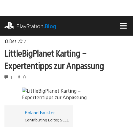
Zum
Inhalt
springen
playstation.com
PlayStation
.Blog
MEN
13. Dez 2012
LittleBigPlanet Karting –
Expertentipps zur Anpassung
1
0
Roland Fauster
Contributing Editor, SCEE