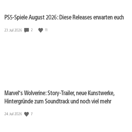
PS5-Spiele August 2026: Diese Releases erwarten euch
2
11
Veröffentlichungsdatum:
23. Jul 2026
Marvel‘s Wolverine: Story-Trailer, neue Kunstwerke,
Hintergründe zum Soundtrack und noch viel mehr
7
Veröffentlichungsdatum:
24. Jul 2026