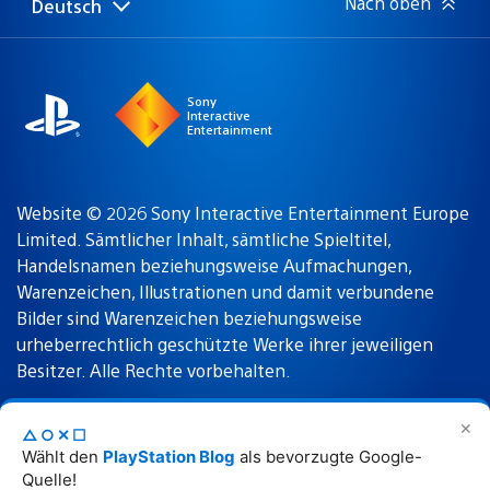
Nach oben
Deutsch
Select
Aktuelle
a
Region:
region
Sony
Interactive
Entertainment
Website © 2026 Sony Interactive Entertainment Europe
Limited. Sämtlicher Inhalt, sämtliche Spieltitel,
Handelsnamen beziehungsweise Aufmachungen,
Warenzeichen, Illustrationen und damit verbundene
Bilder sind Warenzeichen beziehungsweise
urheberrechtlich geschützte Werke ihrer jeweiligen
Besitzer. Alle Rechte vorbehalten.
✕
△○✕☐
Nutzungsbedingungen
Datenschutzrichtlinie
Wählt den
PlayStation Blog
als bevorzugte Google-
Quelle!