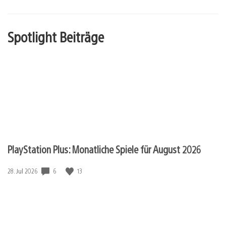
Spotlight Beiträge
PlayStation Plus: Monatliche Spiele für August 2026
6
13
Veröffentlichungsdatum:
28. Jul 2026