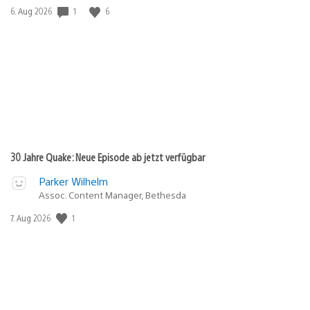
1
6
Veröffentlichungsdatum:
6. Aug 2026
30 Jahre Quake: Neue Episode ab jetzt verfügbar
Parker Wilhelm
Assoc. Content Manager, Bethesda
1
Veröffentlichungsdatum:
7. Aug 2026