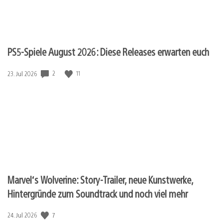
PS5-Spiele August 2026: Diese Releases erwarten euch
2
11
Veröffentlichungsdatum:
23. Jul 2026
Marvel‘s Wolverine: Story-Trailer, neue Kunstwerke,
Hintergründe zum Soundtrack und noch viel mehr
7
Veröffentlichungsdatum:
24. Jul 2026