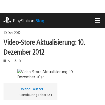
Zum
Inhalt
springen
playstation.com
PlayStation
.Blog
MEN
10. Dez 2012
Video-Store Aktualisierung: 10.
Dezember 2012
5
0
Roland Fauster
Contributing Editor, SCEE