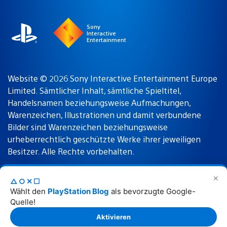
region
Sony
Interactive
Entertainment
Website © 2026 Sony Interactive Entertainment Europe
Limited. Sämtlicher Inhalt, sämtliche Spieltitel,
Handelsnamen beziehungsweise Aufmachungen,
Warenzeichen, Illustrationen und damit verbundene
Bilder sind Warenzeichen beziehungsweise
urheberrechtlich geschützte Werke ihrer jeweiligen
Besitzer. Alle Rechte vorbehalten.
✕
△○✕☐
Nutzungsbedingungen
Datenschutzrichtlinie
Wählt den
PlayStation Blog
als bevorzugte Google-
Quelle!
Rechtliche Hinweise
Aktivieren