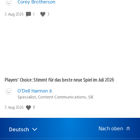
Corey Brotherson
1
3
Veröffentlichungsdatum:
3. Aug 2026
Players’ Choice: Stimmt für das beste neue Spiel im Juli 2026
O’Dell Harmon Jr.
Specialist, Content Communications, SIE
8
Veröffentlichungsdatum:
3. Aug 2026
Nach oben
Deutsch
Select
Aktuelle
a
Region: