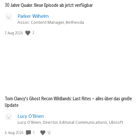
30 Jahre Quake: Neue Episode ab jetzt verfügbar
Parker Wilhelm
Assoc. Content Manager, Bethesda
2
Veröffentlichungsdatum:
7. Aug 2026
Tom Clancy’s Ghost Recon Wildlands: Last Rites – alles über das große
Update
Lucy O’Brien
Lucy O’Brien, Director, Editorial Communications, Ubisoft
1
12
Veröffentlichungsdatum:
6. Aug 2026