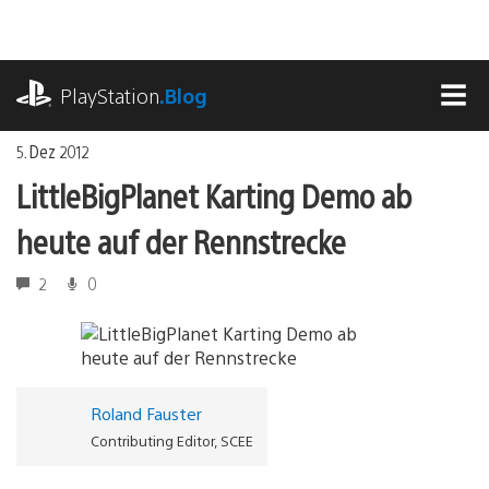
Zum
Inhalt
springen
playstation.com
PlayStation
.Blog
MEN
5. Dez 2012
LittleBigPlanet Karting Demo ab
heute auf der Rennstrecke
2
0
Roland Fauster
Contributing Editor, SCEE