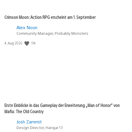
Crimson Moon: Action RPG erscheint am 1. September
Alex Noon
Community Manager, Probably Monsters
114
Veröffentlichungsdatum:
4. Aug 2026
Erste Einblicke in das Gameplay der Erweiterung „Man of Honor“ von
Mafia: The Old Country
Josh Zammit
Design Director, Hangar 13