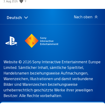
9
Veröffentlichungsdatum:
3. Aug 2026
Nach oben
Deutsch
Select
Aktuelle
a
Region:
region
Sony
Interactive
Entertainment
Website © 2026 Sony Interactive Entertainment Europe
Limited. Sämtlicher Inhalt, sämtliche Spieltitel,
Handelsnamen beziehungsweise Aufmachungen,
Warenzeichen, Illustrationen und damit verbundene
Bilder sind Warenzeichen beziehungsweise
urheberrechtlich geschützte Werke ihrer jeweiligen
Besitzer. Alle Rechte vorbehalten.