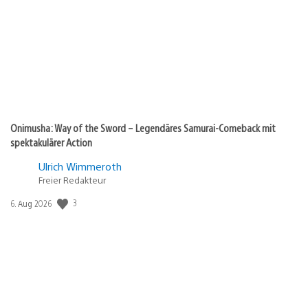
Onimusha: Way of the Sword – Legendäres Samurai-Comeback mit
spektakulärer Action
Ulrich Wimmeroth
Freier Redakteur
3
Veröffentlichungsdatum:
6. Aug 2026