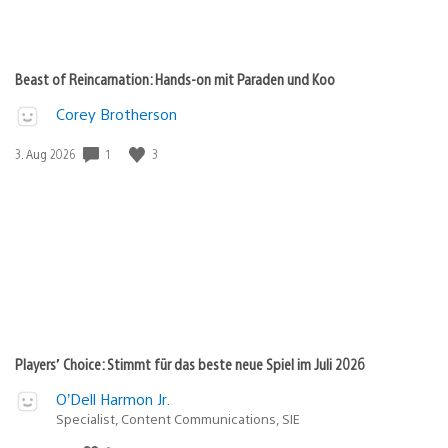
Beast of Reincarnation: Hands-on mit Paraden und Koo
Corey Brotherson
1
3
Veröffentlichungsdatum:
3. Aug 2026
Players’ Choice: Stimmt für das beste neue Spiel im Juli 2026
O’Dell Harmon Jr.
Specialist, Content Communications, SIE