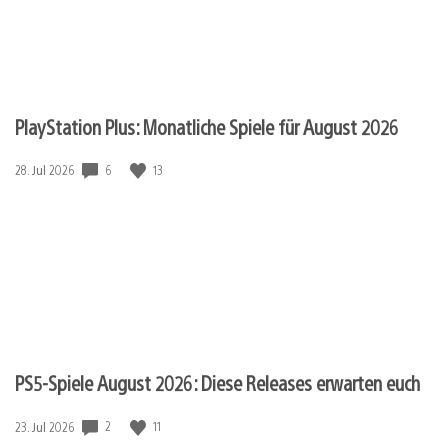
PlayStation Plus: Monatliche Spiele für August 2026
6
13
Veröffentlichungsdatum:
28. Jul 2026
PS5-Spiele August 2026: Diese Releases erwarten euch
2
11
Veröffentlichungsdatum:
23. Jul 2026