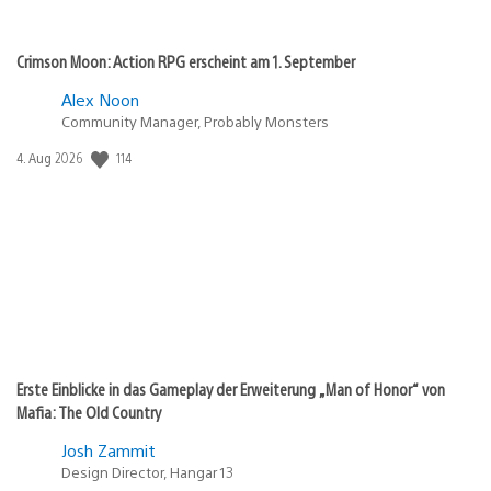
Crimson Moon: Action RPG erscheint am 1. September
Alex Noon
Community Manager, Probably Monsters
114
Veröffentlichungsdatum:
4. Aug 2026
Erste Einblicke in das Gameplay der Erweiterung „Man of Honor“ von
Mafia: The Old Country
Josh Zammit
Design Director, Hangar 13