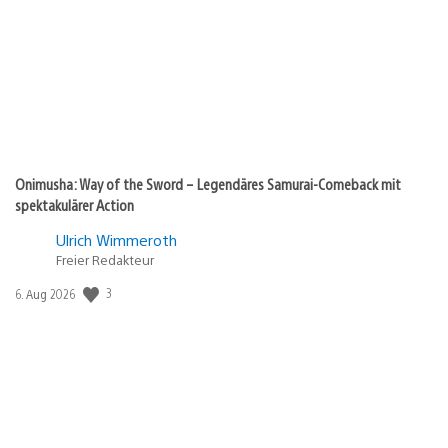
Onimusha: Way of the Sword – Legendäres Samurai-Comeback mit
spektakulärer Action
Ulrich Wimmeroth
Freier Redakteur
3
Veröffentlichungsdatum:
6. Aug 2026