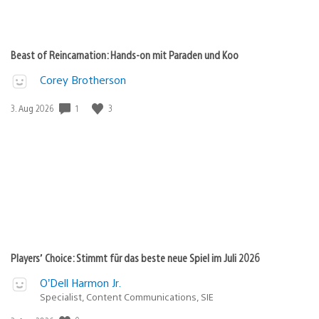
Beast of Reincarnation: Hands-on mit Paraden und Koo
Corey Brotherson
1
3
Veröffentlichungsdatum:
3. Aug 2026
Players’ Choice: Stimmt für das beste neue Spiel im Juli 2026
O’Dell Harmon Jr.
Specialist, Content Communications, SIE