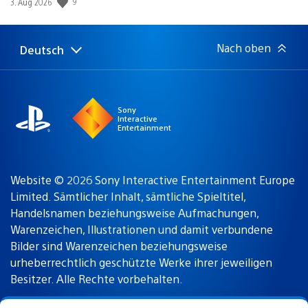
9
Veröffentlichungsdatum:
3. Aug 2026
Nach oben
Deutsch
Select
Aktuelle
a
Region:
region
Sony
Interactive
Entertainment
Website © 2026 Sony Interactive Entertainment Europe
Limited. Sämtlicher Inhalt, sämtliche Spieltitel,
Handelsnamen beziehungsweise Aufmachungen,
Warenzeichen, Illustrationen und damit verbundene
Bilder sind Warenzeichen beziehungsweise
urheberrechtlich geschützte Werke ihrer jeweiligen
Besitzer. Alle Rechte vorbehalten.