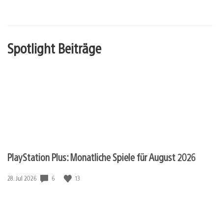
Spotlight Beiträge
PlayStation Plus: Monatliche Spiele für August 2026
6
13
Veröffentlichungsdatum:
28. Jul 2026