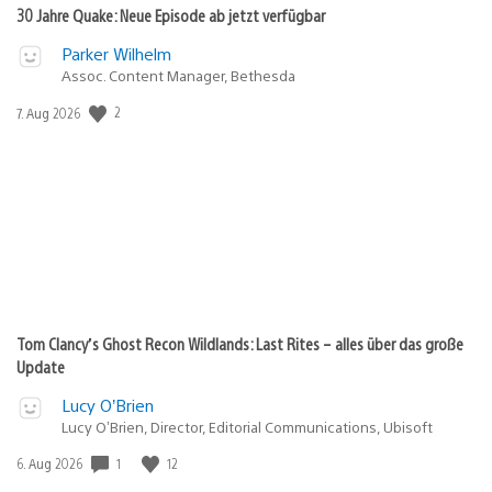
30 Jahre Quake: Neue Episode ab jetzt verfügbar
Parker Wilhelm
Assoc. Content Manager, Bethesda
2
Veröffentlichungsdatum:
7. Aug 2026
Tom Clancy’s Ghost Recon Wildlands: Last Rites – alles über das große
Update
Lucy O’Brien
Lucy O’Brien, Director, Editorial Communications, Ubisoft
1
12
Veröffentlichungsdatum:
6. Aug 2026