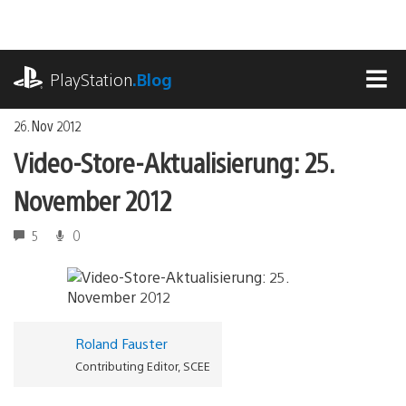
Zum
Inhalt
springen
playstation.com
PlayStation
.Blog
MEN
26. Nov 2012
Video-Store-Aktualisierung: 25.
November 2012
5
0
Roland Fauster
Contributing Editor, SCEE