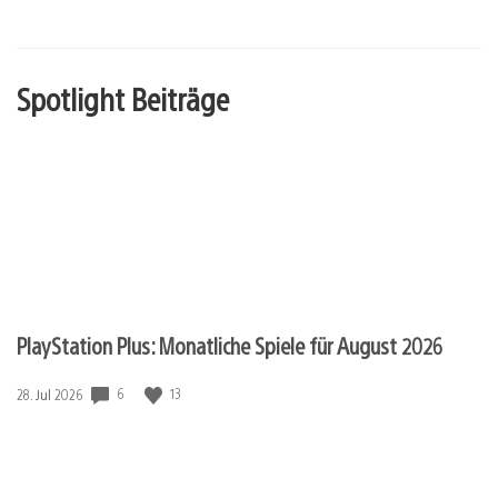
Spotlight Beiträge
PlayStation Plus: Monatliche Spiele für August 2026
6
13
Veröffentlichungsdatum:
28. Jul 2026