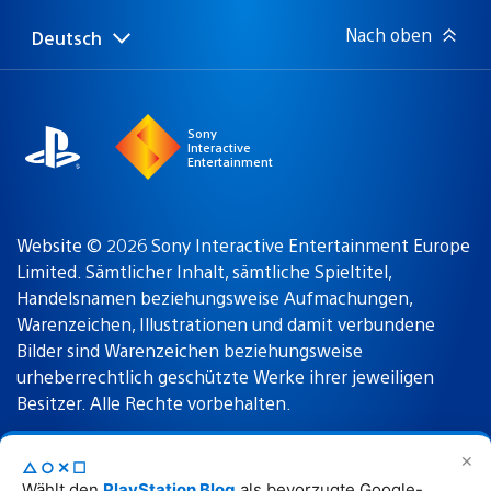
Nach oben
Deutsch
Select
Aktuelle
a
Region:
region
Sony
Interactive
Entertainment
Website © 2026 Sony Interactive Entertainment Europe
Limited. Sämtlicher Inhalt, sämtliche Spieltitel,
Handelsnamen beziehungsweise Aufmachungen,
Warenzeichen, Illustrationen und damit verbundene
Bilder sind Warenzeichen beziehungsweise
urheberrechtlich geschützte Werke ihrer jeweiligen
Besitzer. Alle Rechte vorbehalten.
✕
△○✕☐
Nutzungsbedingungen
Datenschutzrichtlinie
Wählt den
PlayStation Blog
als bevorzugte Google-