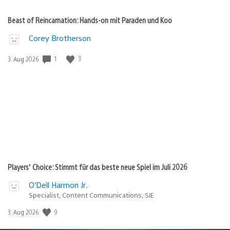
Beast of Reincarnation: Hands-on mit Paraden und Koo
Corey Brotherson
1
3
Veröffentlichungsdatum:
3. Aug 2026
Players’ Choice: Stimmt für das beste neue Spiel im Juli 2026
O’Dell Harmon Jr.
Specialist, Content Communications, SIE
9
Veröffentlichungsdatum:
3. Aug 2026