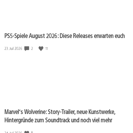
PS5-Spiele August 2026: Diese Releases erwarten euch
2
11
Veröffentlichungsdatum:
23. Jul 2026
Marvel‘s Wolverine: Story-Trailer, neue Kunstwerke,
Hintergründe zum Soundtrack und noch viel mehr
8
Veröffentlichungsdatum:
24. Jul 2026