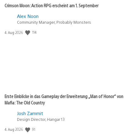
Crimson Moon: Action RPG erscheint am 1. September
Alex Noon
Community Manager, Probably Monsters
114
Veröffentlichungsdatum:
4. Aug 2026
Erste Einblicke in das Gameplay der Erweiterung „Man of Honor“ von
Mafia: The Old Country
Josh Zammit
Design Director, Hangar 13
91
Veröffentlichungsdatum:
4. Aug 2026