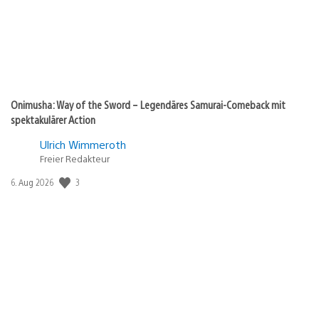
Onimusha: Way of the Sword – Legendäres Samurai-Comeback mit
spektakulärer Action
Ulrich Wimmeroth
Freier Redakteur
3
Veröffentlichungsdatum:
6. Aug 2026