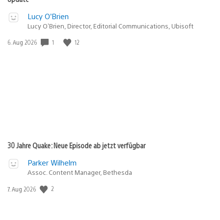
Lucy O’Brien
Lucy O’Brien, Director, Editorial Communications, Ubisoft
1
12
Veröffentlichungsdatum:
6. Aug 2026
30 Jahre Quake: Neue Episode ab jetzt verfügbar
Parker Wilhelm
Assoc. Content Manager, Bethesda
2
Veröffentlichungsdatum:
7. Aug 2026