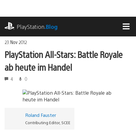
Zum
Inhalt
springen
playstation.com
PlayStation
.Blog
MEN
23. Nov 2012
PlayStation All-Stars: Battle Royale
ab heute im Handel
4
0
Roland Fauster
Contributing Editor, SCEE