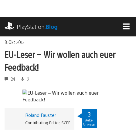
Zum
Inhalt
springen
playstation.com
PlayStation
.Blog
MEN
8. Okt 2012
EU-Leser – Wir wollen auch euer
Feedback!
24
3
3
Roland Fauster
Autor-
Contributing Editor, SCEE
Antworten