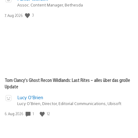
Assoc. Content Manager, Bethesda
3
Veröffentlichungsdatum:
7. Aug 2026
Tom Clancy’s Ghost Recon Wildlands: Last Rites – alles über das große
Update
Lucy O’Brien
Lucy O’Brien, Director, Editorial Communications, Ubisoft
1
12
Veröffentlichungsdatum:
6. Aug 2026