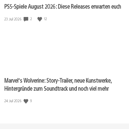
PS5-Spiele August 2026: Diese Releases erwarten euch
2
12
Veröffentlichungsdatum:
23. Jul 2026
Marvel‘s Wolverine: Story-Trailer, neue Kunstwerke,
Hintergründe zum Soundtrack und noch viel mehr
9
Veröffentlichungsdatum:
24. Jul 2026