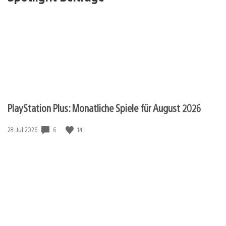
PlayStation Plus: Monatliche Spiele für August 2026
6
14
Veröffentlichungsdatum:
28. Jul 2026