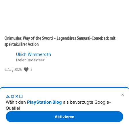
Onimusha: Way of the Sword – Legendäres Samurai-Comeback mit
spektakulärer Action
Ulrich Wimmeroth
Freier Redakteur
3
Veröffentlichungsdatum:
6. Aug 2026
✕
△○✕☐
Wählt den
PlayStation Blog
als bevorzugte Google-
Quelle!
Aktivieren