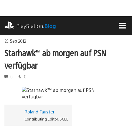
Zum
Inhalt
springen
playstation.com
PlayStation
.Blog
MEN
25. Sep 2012
Starhawk™ ab morgen auf PSN
verfügbar
6
0
Roland Fauster
Contributing Editor, SCEE