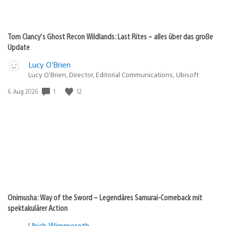
Tom Clancy’s Ghost Recon Wildlands: Last Rites – alles über das große
Update
Lucy O’Brien
Lucy O’Brien, Director, Editorial Communications, Ubisoft
1
12
Veröffentlichungsdatum:
6. Aug 2026
Onimusha: Way of the Sword – Legendäres Samurai-Comeback mit
spektakulärer Action
Ulrich Wimmeroth