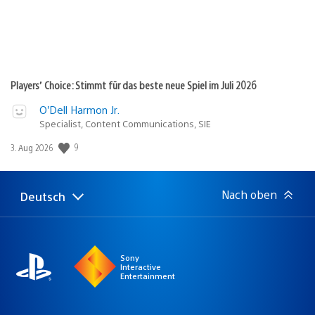
Players’ Choice: Stimmt für das beste neue Spiel im Juli 2026
O’Dell Harmon Jr.
Specialist, Content Communications, SIE
9
Veröffentlichungsdatum:
3. Aug 2026
Nach oben
Deutsch
Select
Aktuelle
a
Region:
region
Sony
Interactive
Entertainment