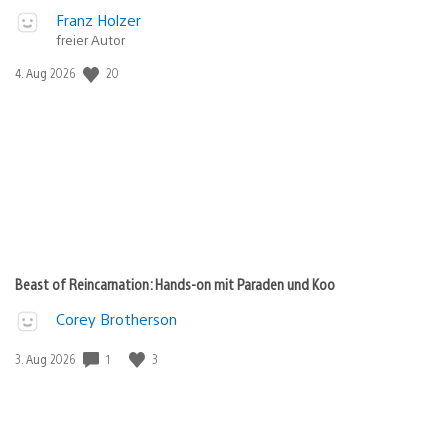
Franz Holzer
freier Autor
20
Veröffentlichungsdatum:
4. Aug 2026
Beast of Reincarnation: Hands-on mit Paraden und Koo
Corey Brotherson
1
3
Veröffentlichungsdatum:
3. Aug 2026