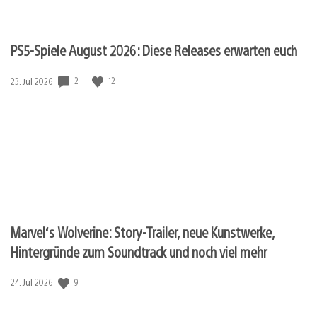
PS5-Spiele August 2026: Diese Releases erwarten euch
2
12
Veröffentlichungsdatum:
23. Jul 2026
Marvel‘s Wolverine: Story-Trailer, neue Kunstwerke,
Hintergründe zum Soundtrack und noch viel mehr
9
Veröffentlichungsdatum:
24. Jul 2026