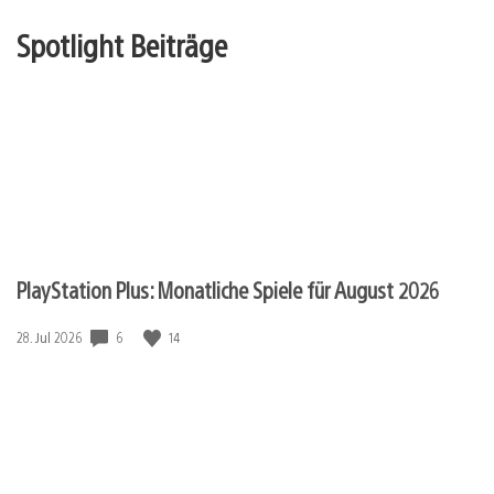
Spotlight Beiträge
PlayStation Plus: Monatliche Spiele für August 2026
6
14
Veröffentlichungsdatum:
28. Jul 2026