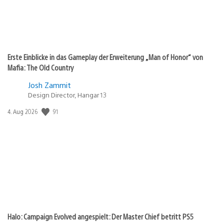
Erste Einblicke in das Gameplay der Erweiterung „Man of Honor“ von
Mafia: The Old Country
Josh Zammit
Design Director, Hangar 13
91
Veröffentlichungsdatum:
4. Aug 2026
Halo: Campaign Evolved angespielt: Der Master Chief betritt PS5