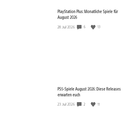
PlayStation Plus: Monatliche Spiele für
August 2026
6
13
Veröffentlichungsdatum:
28. Jul 2026
PS5-Spiele August 2026: Diese Releases
erwarten euch
2
11
Veröffentlichungsdatum:
23. Jul 2026