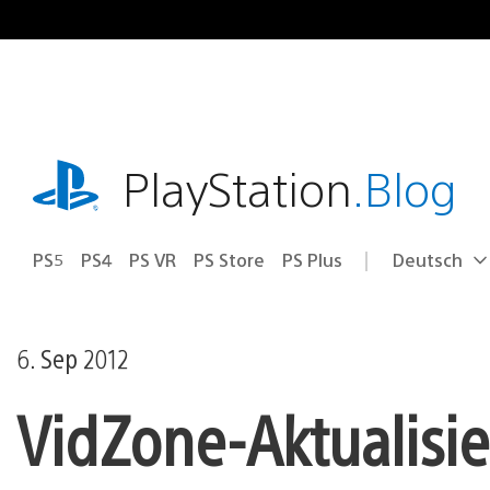
Zum
Inhalt
springen
playstation.com
PlayStation
.Blog
PS5
PS4
PS VR
PS Store
PS Plus
Deutsch
Select
Aktuelle
a
Region:
region
6. Sep 2012
VidZone-Aktualisi