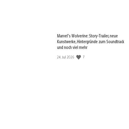
Marvel‘s Wolverine: Story-Trailer, neue
Kunstwerke, Hintergründe zum Soundtrack
und noch viel mehr
7
Veröffentlichungsdatum:
24. Jul 2026