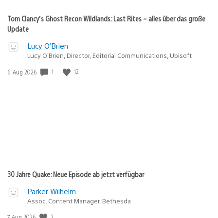
Tom Clancy’s Ghost Recon Wildlands: Last Rites – alles über das große
Update
Lucy O’Brien
Lucy O’Brien, Director, Editorial Communications, Ubisoft
1
12
Veröffentlichungsdatum:
6. Aug 2026
30 Jahre Quake: Neue Episode ab jetzt verfügbar
Parker Wilhelm
Assoc. Content Manager, Bethesda
2
Veröffentlichungsdatum:
7. Aug 2026