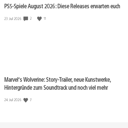
PS5-Spiele August 2026: Diese Releases erwarten euch
2
11
Veröffentlichungsdatum:
23. Jul 2026
Marvel‘s Wolverine: Story-Trailer, neue Kunstwerke,
Hintergründe zum Soundtrack und noch viel mehr
7
Veröffentlichungsdatum:
24. Jul 2026