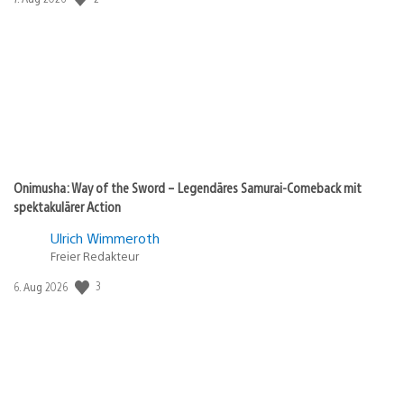
Onimusha: Way of the Sword – Legendäres Samurai-Comeback mit
spektakulärer Action
Ulrich Wimmeroth
Freier Redakteur
3
Veröffentlichungsdatum:
6. Aug 2026