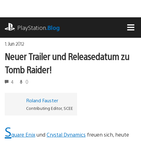
Zum
Inhalt
springen
playstation.com
PlayStation
.Blog
MEN
1. Jun 2012
Neuer Trailer und Releasedatum zu
Tomb Raider!
4
0
Roland Fauster
Contributing Editor, SCEE
S
quare Enix
und
Crystal Dynamics
freuen sich, heute