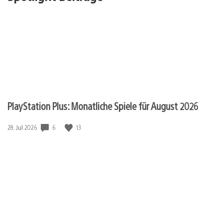
PlayStation Plus: Monatliche Spiele für August 2026
6
13
Veröffentlichungsdatum:
28. Jul 2026