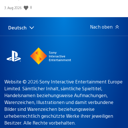
8
Veröffentlichungsdatum:
3. Aug 2026
Nach oben
Deutsch
Select
Aktuelle
a
Region:
region
Sony
Interactive
Entertainment
Website © 2026 Sony Interactive Entertainment Europe
Limited. Sämtlicher Inhalt, sämtliche Spieltitel,
Handelsnamen beziehungsweise Aufmachungen,
Warenzeichen, Illustrationen und damit verbundene
Bilder sind Warenzeichen beziehungsweise
urheberrechtlich geschützte Werke ihrer jeweiligen
Besitzer. Alle Rechte vorbehalten.