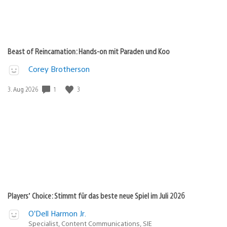
Beast of Reincarnation: Hands-on mit Paraden und Koo
Corey Brotherson
1
3
Veröffentlichungsdatum:
3. Aug 2026
Players’ Choice: Stimmt für das beste neue Spiel im Juli 2026
O’Dell Harmon Jr.
Specialist, Content Communications, SIE