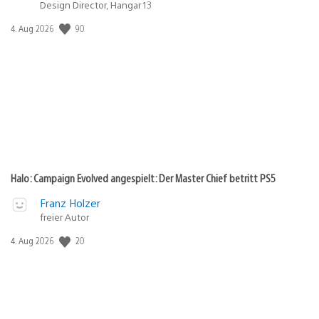
Design Director, Hangar 13
90
Veröffentlichungsdatum:
4. Aug 2026
Halo: Campaign Evolved angespielt: Der Master Chief betritt PS5
Franz Holzer
freier Autor
20
Veröffentlichungsdatum:
4. Aug 2026