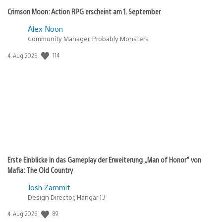
Crimson Moon: Action RPG erscheint am 1. September
Alex Noon
Community Manager, Probably Monsters
114
Veröffentlichungsdatum:
4. Aug 2026
Erste Einblicke in das Gameplay der Erweiterung „Man of Honor“ von
Mafia: The Old Country
Josh Zammit
Design Director, Hangar 13
89
Veröffentlichungsdatum:
4. Aug 2026