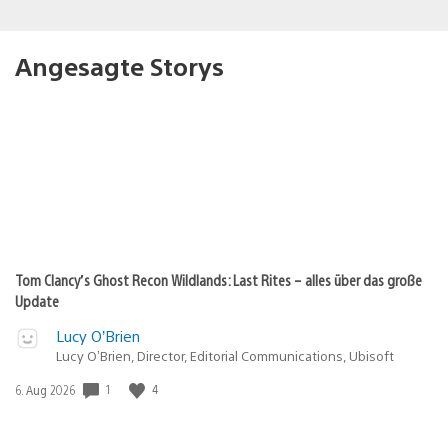
Angesagte Storys
Tom Clancy’s Ghost Recon Wildlands: Last Rites – alles über das große
Update
Lucy O’Brien
Lucy O’Brien, Director, Editorial Communications, Ubisoft
1
4
Veröffentlichungsdatum:
6. Aug 2026