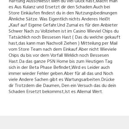
Haftung Ausschliesst.Wen du viel Glück hast,Macht man
es Aus Kulanz und Ersetzt dir den Schaden.Auch bei
Store Einkäufen findest du in den Nutzungsbedinungen
Ähnliche Sätze. Was Eigentlich nichts Anderes Heißt
„Kauf auf Eigene Gefahr.Und Zumal es fûr den Anbieter
Schwer Nach zu Vollziehen ist im Casino Wieviel Chips du
Tatsächlich noch Bessesen Hast ( Das du welche gekauft
hast,das kann man Nachvoll Ziehen ) Mitteilung per Mail
vom Store Team nach dem Einkauf.Aber nicht Wieviele
Chips du bis vor dem Vorfall Wirklich noch Bessesen
Hast.Da das ganze PSN Home bis zum Heutigen Tag
sich in der Beta Phase Befindet,Wird es Leider auch
immer wieder Fehler geben.Aber fûr all das und Noch
viele Andere Sachen gibt es Wartungsarbeiten.Drücke
dir Trotzdem die Daumen, Den ein Versuch das du dein
Schaden Ersetzt bekommst,Ist es Allemal Wert.