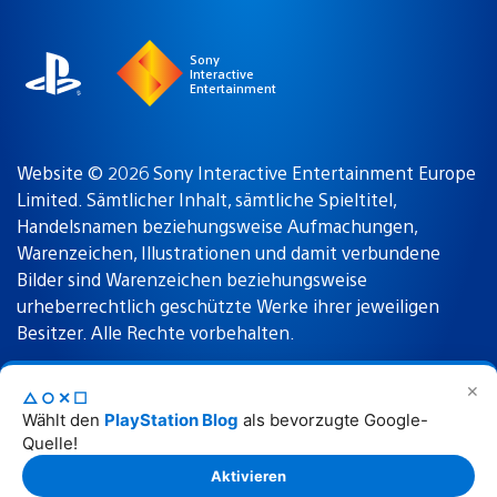
region
Sony
Interactive
Entertainment
Website © 2026 Sony Interactive Entertainment Europe
Limited. Sämtlicher Inhalt, sämtliche Spieltitel,
Handelsnamen beziehungsweise Aufmachungen,
Warenzeichen, Illustrationen und damit verbundene
Bilder sind Warenzeichen beziehungsweise
urheberrechtlich geschützte Werke ihrer jeweiligen
Besitzer. Alle Rechte vorbehalten.
✕
△○✕☐
Nutzungsbedingungen
Datenschutzrichtlinie
Wählt den
PlayStation Blog
als bevorzugte Google-
Quelle!
Rechtliche Hinweise
Aktivieren