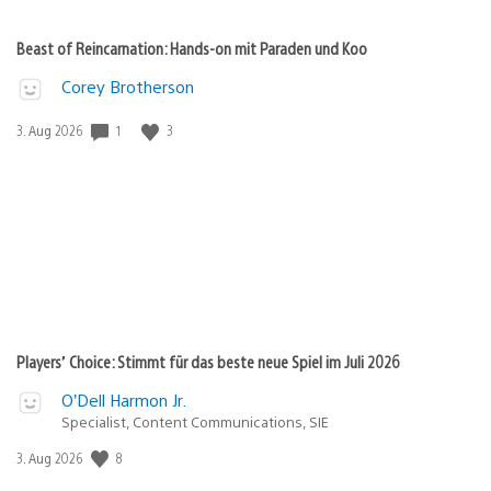
Beast of Reincarnation: Hands-on mit Paraden und Koo
Corey Brotherson
1
3
Veröffentlichungsdatum:
3. Aug 2026
Players’ Choice: Stimmt für das beste neue Spiel im Juli 2026
O’Dell Harmon Jr.
Specialist, Content Communications, SIE
8
Veröffentlichungsdatum:
3. Aug 2026