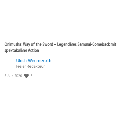
Onimusha: Way of the Sword – Legendäres Samurai-Comeback mit
spektakulärer Action
Ulrich Wimmeroth
Freier Redakteur
3
Veröffentlichungsdatum:
6. Aug 2026