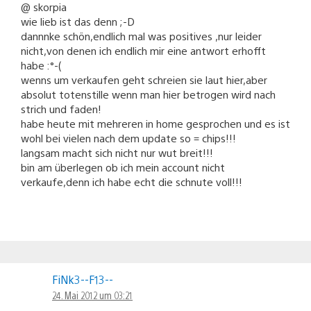
@ skorpia
wie lieb ist das denn ;-D
dannnke schön,endlich mal was positives ,nur leider
nicht,von denen ich endlich mir eine antwort erhofft
habe :°-(
wenns um verkaufen geht schreien sie laut hier,aber
absolut totenstille wenn man hier betrogen wird nach
strich und faden!
habe heute mit mehreren in home gesprochen und es ist
wohl bei vielen nach dem update so = chips!!!
langsam macht sich nicht nur wut breit!!!
bin am überlegen ob ich mein account nicht
verkaufe,denn ich habe echt die schnute voll!!!
FiNk3--F13--
24. Mai 2012 um 03:21