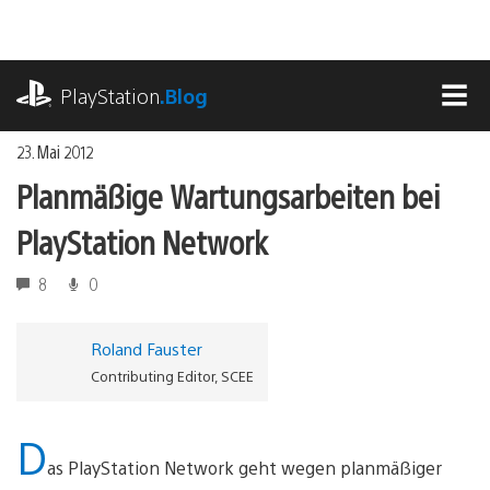
Zum
Inhalt
springen
playstation.com
PlayStation
.Blog
MEN
23. Mai 2012
Planmäßige Wartungsarbeiten bei
PlayStation Network
8
0
Roland Fauster
Contributing Editor, SCEE
D
as PlayStation Network geht wegen planmäßiger