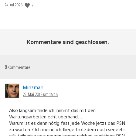
7
Veröffentlichungsdatum:
24. Jul 2026
Kommentare sind geschlossen.
8
Kommentare
Minzman
23. Mai 2012 um 15:45
Also langsam finde ich, nimmt das mit den
Wartungsarbeiten echt überhand…
Warum ist es denn nötig fast jede Woche jetzt das PSN
zu warten ? Ich meine ich fliege trotzdem noch seeeehr
oft teilweise raus wegen irgendwelchen unnötigen PSN