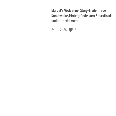
Marvel‘s Wolverine: Story-Trailer, neue
Kunstwerke, Hintergründe zum Soundtrack
und noch viel mehr
7
Veröffentlichungsdatum:
24. Jul 2026