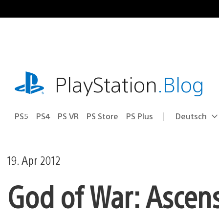
Zum
Inhalt
springen
playstation.com
PlayStation
.Blog
PS5
PS4
PS VR
PS Store
PS Plus
Deutsch
Select
Aktuelle
a
Region:
region
19. Apr 2012
God of War: Ascen