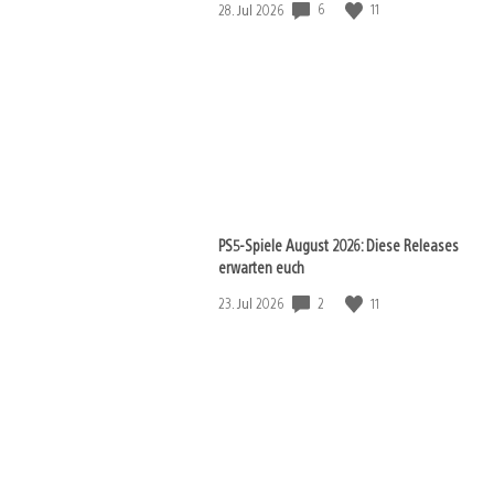
6
11
Veröffentlichungsdatum:
28. Jul 2026
PS5-Spiele August 2026: Diese Releases
erwarten euch
2
11
Veröffentlichungsdatum:
23. Jul 2026