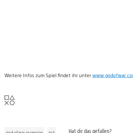
Weitere Infos zum Spiel findet ihr unter
www.godofwar.c
Hat dir das gefallen?
god of war ascension
ps3