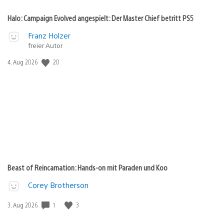
Halo: Campaign Evolved angespielt: Der Master Chief betritt PS5
Franz Holzer
freier Autor
20
Veröffentlichungsdatum:
4. Aug 2026
Beast of Reincarnation: Hands-on mit Paraden und Koo
Corey Brotherson
1
3
Veröffentlichungsdatum:
3. Aug 2026