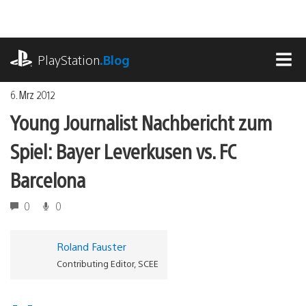
Zum
Inhalt
springen
playstation.com
PlayStation
.Blog
MEN
6. Mrz 2012
Young Journalist Nachbericht zum
Spiel: Bayer Leverkusen vs. FC
Barcelona
0
0
Roland Fauster
Contributing Editor, SCEE