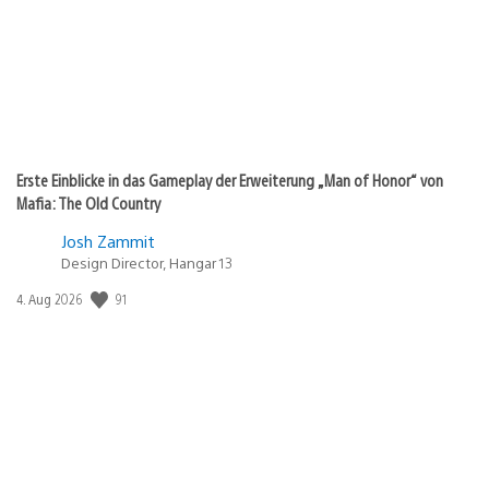
Erste Einblicke in das Gameplay der Erweiterung „Man of Honor“ von
Mafia: The Old Country
Josh Zammit
Design Director, Hangar 13
91
Veröffentlichungsdatum:
4. Aug 2026