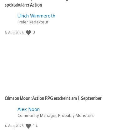
spektakulärer Action
Ulrich Wimmeroth
Freier Redakteur
3
Veröffentlichungsdatum:
6. Aug 2026
Crimson Moon: Action RPG erscheint am 1. September
Alex Noon
Community Manager, Probably Monsters
114
Veröffentlichungsdatum:
4. Aug 2026