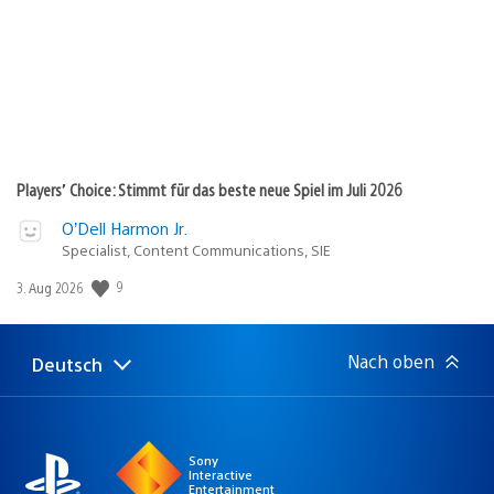
Players’ Choice: Stimmt für das beste neue Spiel im Juli 2026
O’Dell Harmon Jr.
Specialist, Content Communications, SIE
9
Veröffentlichungsdatum:
3. Aug 2026
Nach oben
Deutsch
Select
Aktuelle
a
Region:
region
Sony
Interactive
Entertainment