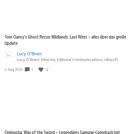
Tom Clancy’s Ghost Recon Wildlands: Last Rites – alles über das große
Update
Lucy O’Brien
Lucy O’Brien, Director, Editorial Communications, Ubisoft
1
12
Veröffentlichungsdatum:
6. Aug 2026
Onimusha: Way of the Sword – Legendäres Samurai-Comeback mit