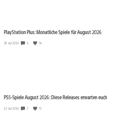
PlayStation Plus: Monatliche Spiele für August 2026
6
14
Veröffentlichungsdatum:
28. Jul 2026
PS5-Spiele August 2026: Diese Releases erwarten euch
2
12
Veröffentlichungsdatum:
23. Jul 2026