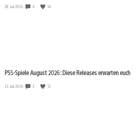
6
14
Veröffentlichungsdatum:
28. Jul 2026
PS5-Spiele August 2026: Diese Releases erwarten euch
2
12
Veröffentlichungsdatum:
23. Jul 2026