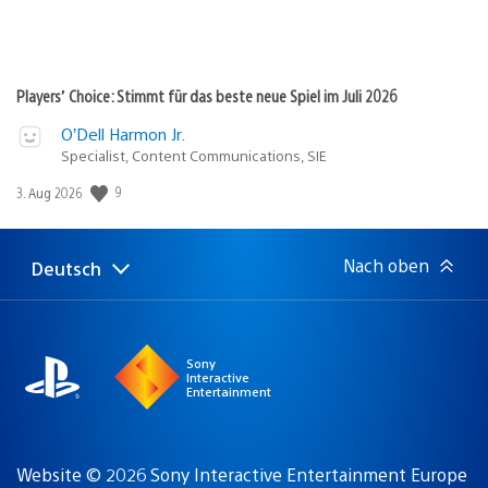
Players’ Choice: Stimmt für das beste neue Spiel im Juli 2026
O’Dell Harmon Jr.
Specialist, Content Communications, SIE
9
Veröffentlichungsdatum:
3. Aug 2026
Nach oben
Deutsch
Select
Aktuelle
a
Region:
region
Sony
Interactive
Entertainment
Website © 2026 Sony Interactive Entertainment Europe