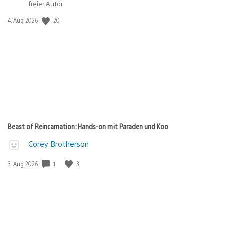
freier Autor
20
Veröffentlichungsdatum:
4. Aug 2026
Beast of Reincarnation: Hands-on mit Paraden und Koo
Corey Brotherson
1
3
Veröffentlichungsdatum:
3. Aug 2026