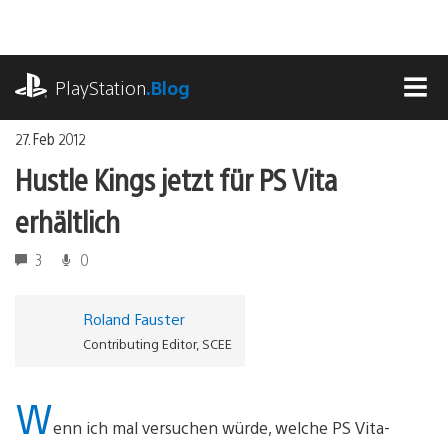
Zum
Inhalt
springen
playstation.com
PlayStation
.Blog
MEN
27. Feb 2012
Hustle Kings jetzt für PS Vita
erhältlich
3
0
Roland Fauster
Contributing Editor, SCEE
W
enn ich mal versuchen würde, welche PS Vita-