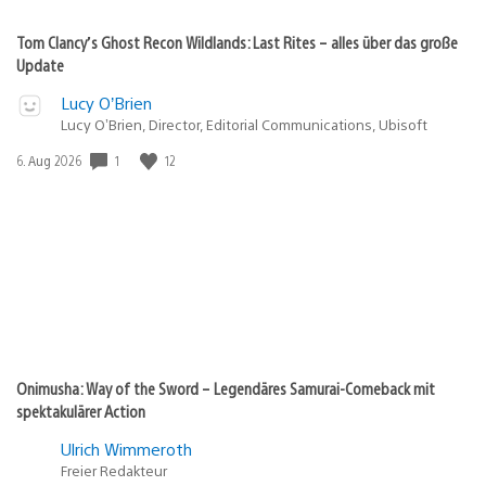
Tom Clancy’s Ghost Recon Wildlands: Last Rites – alles über das große
Update
Lucy O’Brien
Lucy O’Brien, Director, Editorial Communications, Ubisoft
1
12
Veröffentlichungsdatum:
6. Aug 2026
Onimusha: Way of the Sword – Legendäres Samurai-Comeback mit
spektakulärer Action
Ulrich Wimmeroth
Freier Redakteur