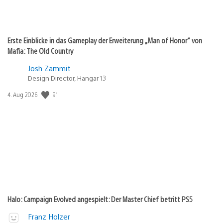
Erste Einblicke in das Gameplay der Erweiterung „Man of Honor“ von
Mafia: The Old Country
Josh Zammit
Design Director, Hangar 13
91
Veröffentlichungsdatum:
4. Aug 2026
Halo: Campaign Evolved angespielt: Der Master Chief betritt PS5
Franz Holzer