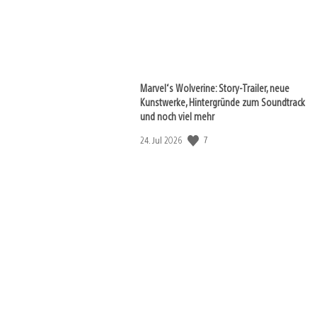
Marvel‘s Wolverine: Story-Trailer, neue
Kunstwerke, Hintergründe zum Soundtrack
und noch viel mehr
7
Veröffentlichungsdatum:
24. Jul 2026