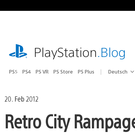
Zum
Inhalt
springen
playstation.com
PlayStation
.Blog
PS5
PS4
PS VR
PS Store
PS Plus
Deutsch
Select
Aktuelle
a
Region:
region
20. Feb 2012
Retro City Rampag