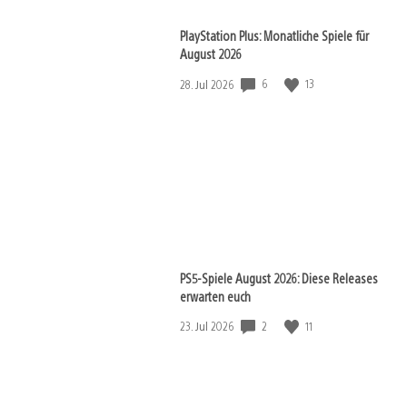
PlayStation Plus: Monatliche Spiele für
August 2026
6
13
Veröffentlichungsdatum:
28. Jul 2026
PS5-Spiele August 2026: Diese Releases
erwarten euch
2
11
Veröffentlichungsdatum:
23. Jul 2026