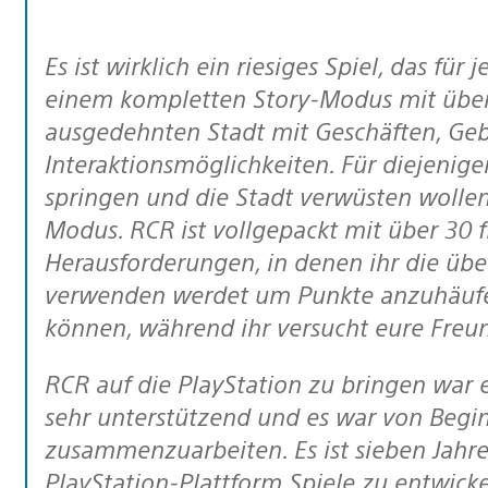
Es ist wirklich ein riesiges Spiel, das für jeden etwas bereithält. Es prahlt mit
einem kompletten Story-Modus mit über 
ausgedehnten Stadt mit Geschäften, Ge
Interaktionsmöglichkeiten. Für diejenige
springen und die Stadt verwüsten wolle
Modus. RCR ist vollgepackt mit über 30 
Herausforderungen, in denen ihr die üb
verwenden werdet um Punkte anzuhäufen.
können, während ihr versucht eure Freu
RCR auf die PlayStation zu bringen war eine fantastische Erfahrung. Sony war
sehr unterstützend und es war von Begi
zusammenzuarbeiten. Es ist sieben Jahre
PlayStation-Plattform Spiele zu entwicke