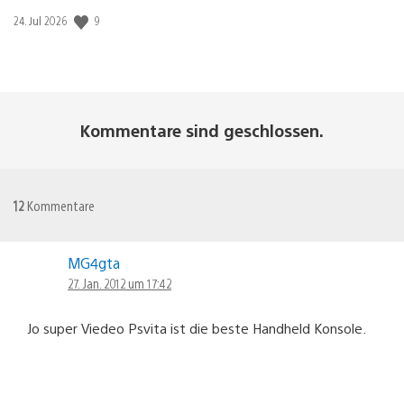
9
Veröffentlichungsdatum:
24. Jul 2026
Kommentare sind geschlossen.
12
Kommentare
MG4gta
27. Jan. 2012 um 17:42
Jo super Viedeo Psvita ist die beste Handheld Konsole.