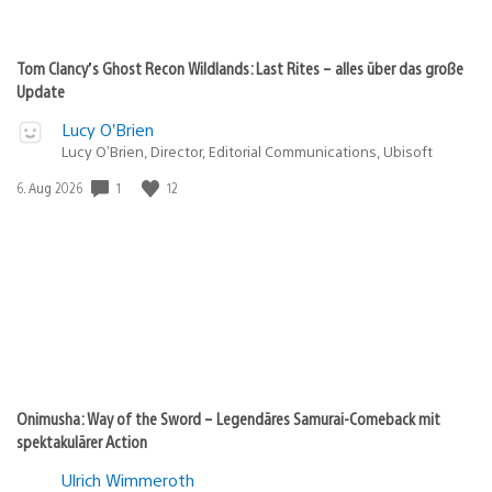
Tom Clancy’s Ghost Recon Wildlands: Last Rites – alles über das große
Update
Lucy O’Brien
Lucy O’Brien, Director, Editorial Communications, Ubisoft
1
12
Veröffentlichungsdatum:
6. Aug 2026
Onimusha: Way of the Sword – Legendäres Samurai-Comeback mit
spektakulärer Action
Ulrich Wimmeroth