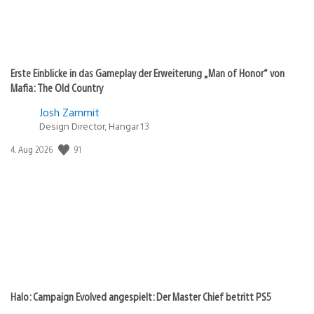
Erste Einblicke in das Gameplay der Erweiterung „Man of Honor“ von
Mafia: The Old Country
Josh Zammit
Design Director, Hangar 13
91
Veröffentlichungsdatum:
4. Aug 2026
Halo: Campaign Evolved angespielt: Der Master Chief betritt PS5