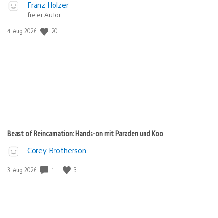
Franz Holzer
freier Autor
20
Veröffentlichungsdatum:
4. Aug 2026
Beast of Reincarnation: Hands-on mit Paraden und Koo
Corey Brotherson
1
3
Veröffentlichungsdatum:
3. Aug 2026