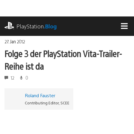
Zum
Inhalt
springen
playstation.com
PlayStation
.Blog
MEN
27. Jan 2012
Folge 3 der PlayStation Vita-Trailer-
Reihe ist da
12
0
Roland Fauster
Contributing Editor, SCEE