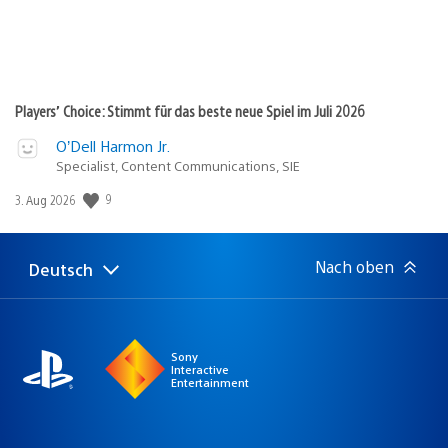
Players’ Choice: Stimmt für das beste neue Spiel im Juli 2026
O’Dell Harmon Jr.
Specialist, Content Communications, SIE
9
Veröffentlichungsdatum:
3. Aug 2026
Nach oben
Deutsch
Select
Aktuelle
a
Region:
region
Sony
Interactive
Entertainment