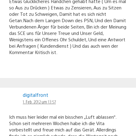
Etwas Glücklicheres Händchen gehabt hätte ( Um es mal
so Aus zu Drûcken ) Etwas zu Zensieren, Aus zu Sitzen
oder Tot zu Schweigen, Damit hat es sich nicht
Getan.Nach dem Langen Down des PSN, Und den Damit
Verbundenen Ärger fûr beide Seiten, Bin ich der Meinung
das SCE uns fûr Unsere Treue und Unser Geld,
Wenigstens ein Offenes Ohr Schuldet, Und eine Antwort
bei Anfragen ( Kundendienst ) Und das auch wen der
Kommentar Kritisch ist.
digitalfront
1. Feb. 2012 um 13:57
Ich muss hier leider mal ein bisschen „Luft ablassen“.
Schon seit mehreren Wochen habe ich die Vita
vorbestellt und freue mich auf das Gerät. Allerdings
finde ich es ziemlich schade, dass die Wartezeit noch