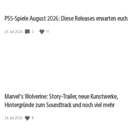
PS5-Spiele August 2026: Diese Releases erwarten euch
2
11
Veröffentlichungsdatum:
23. Jul 2026
Marvel‘s Wolverine: Story-Trailer, neue Kunstwerke,
Hintergründe zum Soundtrack und noch viel mehr
8
Veröffentlichungsdatum:
24. Jul 2026