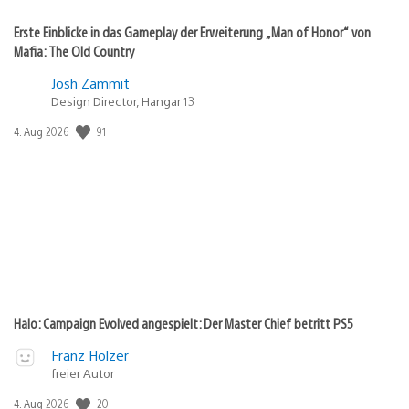
Erste Einblicke in das Gameplay der Erweiterung „Man of Honor“ von
Mafia: The Old Country
Josh Zammit
Design Director, Hangar 13
91
Veröffentlichungsdatum:
4. Aug 2026
Halo: Campaign Evolved angespielt: Der Master Chief betritt PS5
Franz Holzer
freier Autor
20
Veröffentlichungsdatum:
4. Aug 2026