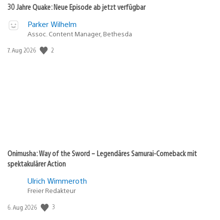
30 Jahre Quake: Neue Episode ab jetzt verfügbar
Parker Wilhelm
Assoc. Content Manager, Bethesda
2
Veröffentlichungsdatum:
7. Aug 2026
Onimusha: Way of the Sword – Legendäres Samurai-Comeback mit
spektakulärer Action
Ulrich Wimmeroth
Freier Redakteur
3
Veröffentlichungsdatum:
6. Aug 2026