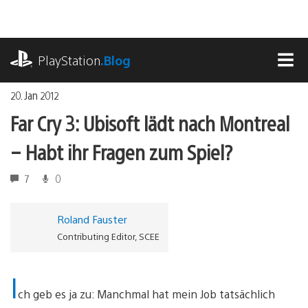
Zum
Inhalt
springen
playstation.com
PlayStation
.Blog
MEN
20. Jan 2012
Far Cry 3: Ubisoft lädt nach Montreal
– Habt ihr Fragen zum Spiel?
7
0
Roland Fauster
Contributing Editor, SCEE
I
ch geb es ja zu: Manchmal hat mein Job tatsächlich