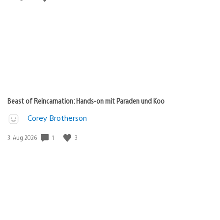
Beast of Reincarnation: Hands-on mit Paraden und Koo
Corey Brotherson
1
3
Veröffentlichungsdatum:
3. Aug 2026