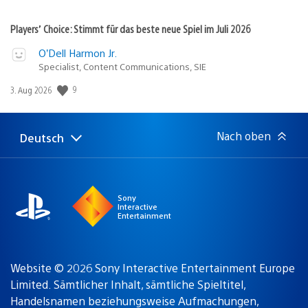
Players’ Choice: Stimmt für das beste neue Spiel im Juli 2026
O’Dell Harmon Jr.
Specialist, Content Communications, SIE
9
Veröffentlichungsdatum:
3. Aug 2026
Nach oben
Deutsch
Select
Aktuelle
a
Region:
region
Sony
Interactive
Entertainment
Website © 2026 Sony Interactive Entertainment Europe
Limited. Sämtlicher Inhalt, sämtliche Spieltitel,
Handelsnamen beziehungsweise Aufmachungen,