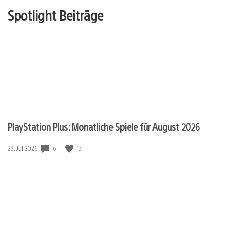
Spotlight Beiträge
PlayStation Plus: Monatliche Spiele für August 2026
6
13
Veröffentlichungsdatum:
28. Jul 2026