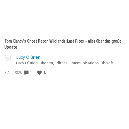
Tom Clancy’s Ghost Recon Wildlands: Last Rites – alles über das große
Update
Lucy O’Brien
Lucy O’Brien, Director, Editorial Communications, Ubisoft
1
12
Veröffentlichungsdatum:
6. Aug 2026