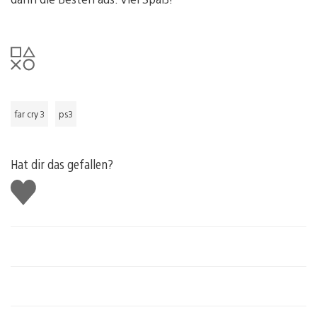
far cry 3
ps3
Hat dir das gefallen?
Gefällt
mir