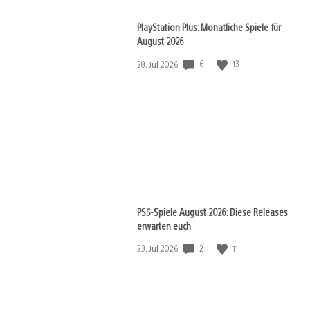
PlayStation Plus: Monatliche Spiele für
August 2026
6
13
Veröffentlichungsdatum:
28. Jul 2026
PS5-Spiele August 2026: Diese Releases
erwarten euch
2
11
Veröffentlichungsdatum:
23. Jul 2026