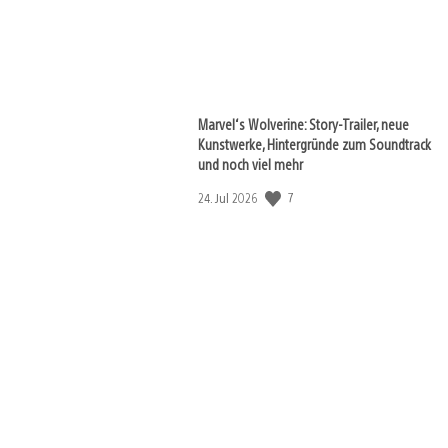
Marvel‘s Wolverine: Story-Trailer, neue
Kunstwerke, Hintergründe zum Soundtrack
und noch viel mehr
7
Veröffentlichungsdatum:
24. Jul 2026