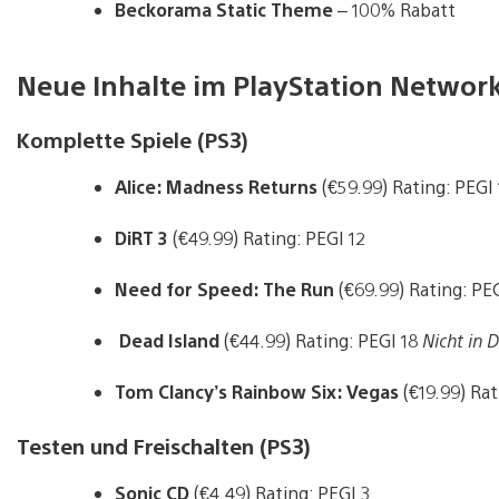
Beckorama Static Theme
– 100% Rabatt
Neue Inhalte im PlayStation Networ
Komplette Spiele (PS3)
Alice
: Madness Returns
(€59.99) Rating: PEGI 
DiRT 3
(€49.99)
Rating: PEGI 12
Need for Speed: The Run
(€69.99) Rating: PE
Dead
Island
(€44.99)
Rating: PEGI 18
Nicht in 
Tom Clancy’s Rainbow Six: Vegas
(€19.99)
Rat
Testen und Freischalten (PS3)
Sonic CD
(€4.49) Rating: PEGI 3