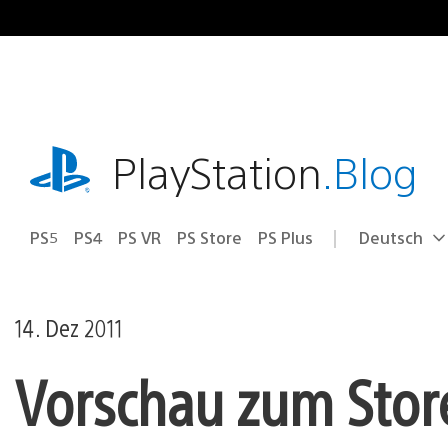
Zum
Inhalt
springen
playstation.com
PlayStation
.Blog
PS5
PS4
PS VR
PS Store
PS Plus
Deutsch
Select
Aktuelle
a
Region:
region
14. Dez 2011
Vorschau zum Stor