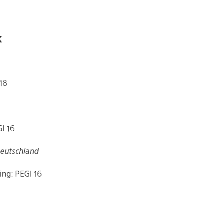
k
18
GI 16
Deutschland
ing: PEGI 16