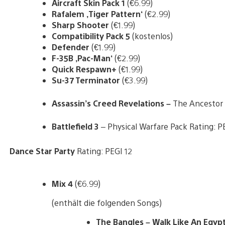
Aircraft Skin Pack 1
(€6.99)
Rafalem ‚Tiger Pattern‘
(€2.99)
Sharp Shooter
(€1.99)
Compatibility Pack 5
(kostenlos)
Defender
(€1.99)
F-35B ‚Pac-Man‘
(€2.99)
Quick Respawn+
(€1.99)
Su-37 Terminator
(€3.99)
Assassin’s Creed Revelations –
The Ancestor 
Battlefield 3
– Physical Warfare Pack
Rating: P
Dance Star Party
Rating: PEGI 12
Mix 4
(€6.99)
(enthält die folgenden Songs)
The Bangles – Walk Like An Egyp