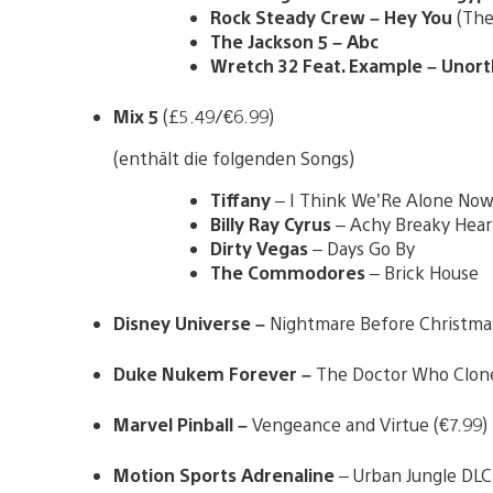
Rock Steady Crew – Hey You
(The
The Jackson 5 – Abc
Wretch 32 Feat. Example – Unor
Mix 5
(£5.49/€6.99)
(enthält die folgenden Songs)
Tiffany
– I Think We’Re Alone No
Billy Ray Cyrus
– Achy Breaky Hear
Dirty Vegas
– Days Go By
The Commodores
– Brick House
Disney Universe –
Nightmare Before Christmas 
Duke Nukem Forever –
The Doctor Who Clone
Marvel Pinball –
Vengeance and Virtue (€7.99) 
Motion Sports Adrenaline
– Urban Jungle DLC 