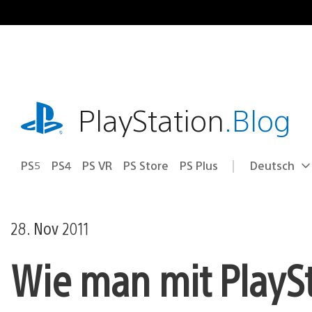
Zum
Inhalt
springen
playstation.com
PlayStation
.Blog
PS5
PS4
PS VR
PS Store
PS Plus
Deutsch
Select
Aktuelle
a
Region:
region
28. Nov 2011
Wie man mit PlaySt