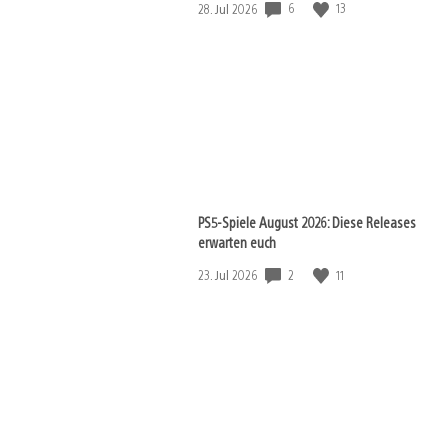
6
13
Veröffentlichungsdatum:
28. Jul 2026
PS5-Spiele August 2026: Diese Releases
erwarten euch
2
11
Veröffentlichungsdatum:
23. Jul 2026