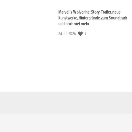
Marvel‘s Wolverine: Story-Trailer, neue
Kunstwerke, Hintergründe zum Soundtrack
und noch viel mehr
7
Veröffentlichungsdatum:
24. Jul 2026