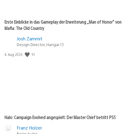
Erste Einblicke in das Gameplay der Erweiterung „Man of Honor“ von
Mafia: The Old Country
Josh Zammit
Design Director, Hangar 13
91
Veröffentlichungsdatum:
4. Aug 2026
Halo: Campaign Evolved angespielt: Der Master Chief betritt PS5
Franz Holzer
freier Autor