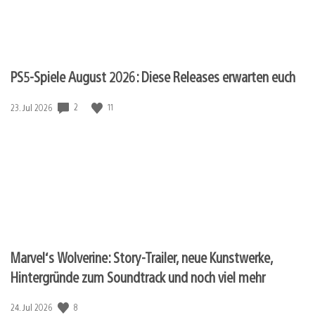
PS5-Spiele August 2026: Diese Releases erwarten euch
2
11
Veröffentlichungsdatum:
23. Jul 2026
Marvel‘s Wolverine: Story-Trailer, neue Kunstwerke,
Hintergründe zum Soundtrack und noch viel mehr
8
Veröffentlichungsdatum:
24. Jul 2026