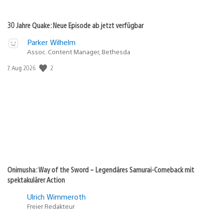
30 Jahre Quake: Neue Episode ab jetzt verfügbar
Parker Wilhelm
Assoc. Content Manager, Bethesda
2
Veröffentlichungsdatum:
7. Aug 2026
Onimusha: Way of the Sword – Legendäres Samurai-Comeback mit
spektakulärer Action
Ulrich Wimmeroth
Freier Redakteur