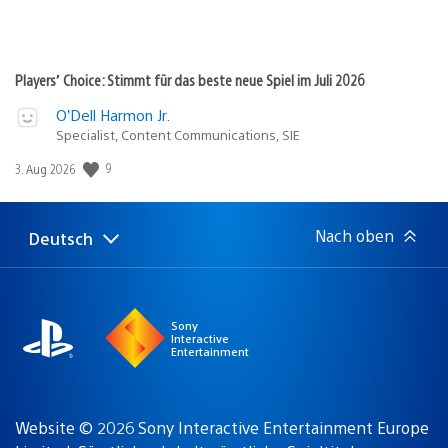
Players’ Choice: Stimmt für das beste neue Spiel im Juli 2026
O’Dell Harmon Jr.
Specialist, Content Communications, SIE
9
Veröffentlichungsdatum:
3. Aug 2026
Nach oben
Deutsch
Select
Aktuelle
a
Region:
region
Sony
Interactive
Entertainment
Website © 2026 Sony Interactive Entertainment Europe