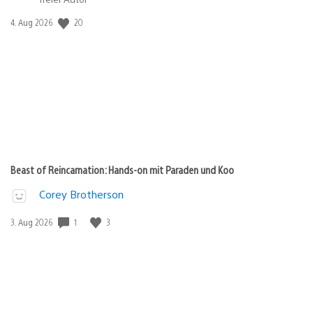
20
Veröffentlichungsdatum:
4. Aug 2026
Beast of Reincarnation: Hands-on mit Paraden und Koo
Corey Brotherson
1
3
Veröffentlichungsdatum:
3. Aug 2026