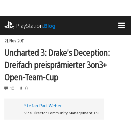
Zum
Inhalt
springen
playstation.com
PlayStation
.Blog
MEN
21. Nov 2011
Uncharted 3: Drake’s Deception:
Dreifach preisprämierter 3on3+
Open-Team-Cup
10
0
Stefan Paul Weber
Vice Director Community Management, ESL