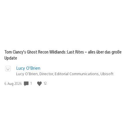
Tom Clancy’s Ghost Recon Wildlands: Last Rites – alles über das große
Update
Lucy O’Brien
Lucy O’Brien, Director, Editorial Communications, Ubisoft
1
12
Veröffentlichungsdatum:
6. Aug 2026