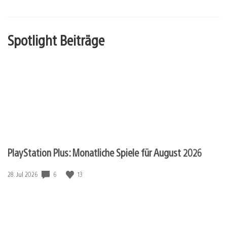
Spotlight Beiträge
PlayStation Plus: Monatliche Spiele für August 2026
6
13
Veröffentlichungsdatum:
28. Jul 2026