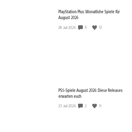
PlayStation Plus: Monatliche Spiele für
August 2026
6
12
Veröffentlichungsdatum:
28. Jul 2026
PS5-Spiele August 2026: Diese Releases
erwarten euch
2
11
Veröffentlichungsdatum:
23. Jul 2026