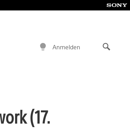
Anmelden
Suche
ork (17.