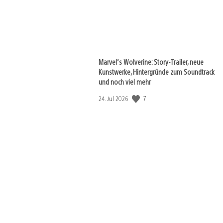
Marvel‘s Wolverine: Story-Trailer, neue
Kunstwerke, Hintergründe zum Soundtrack
und noch viel mehr
7
Veröffentlichungsdatum:
24. Jul 2026