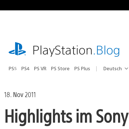
Zum
Inhalt
springen
playstation.com
PlayStation
.Blog
PS5
PS4
PS VR
PS Store
PS Plus
Deutsch
Select
Aktuelle
a
Region:
region
18. Nov 2011
Highlights im Sony