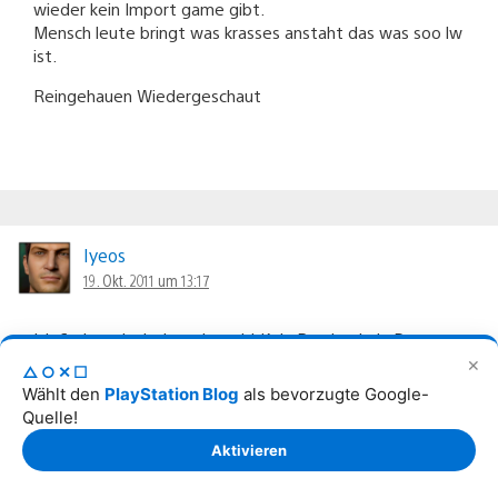
wieder kein Import game gibt.
Mensch leute bringt was krasses anstaht das was soo lw
ist.
Reingehauen Wiedergeschaut
Iyeos
19. Okt. 2011 um 13:17
Ich finds mal wieder schwach! Kein Payday, kein Dungeon
Defenders, kein Castlevaniia HoD DLC, der in US gleich
✕
△○✕☐
mit dem Spiel released wurde! Irgendwas läuft da
Wählt den
PlayStation Blog
als bevorzugte Google-
falsch…
Quelle!
Warum funktioniert das bei M$?
Aktivieren