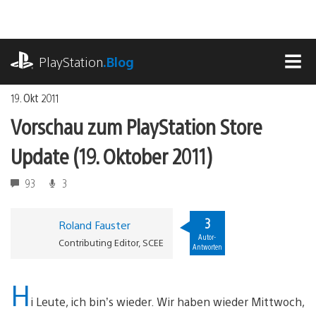
Zum
Inhalt
springen
playstation.com
PlayStation
.Blog
MEN
19. Okt 2011
Vorschau zum PlayStation Store
Update (19. Oktober 2011)
93
3
3
Roland Fauster
Autor-
Contributing Editor, SCEE
Antworten
H
i Leute, ich bin’s wieder. Wir haben wieder Mittwoch,