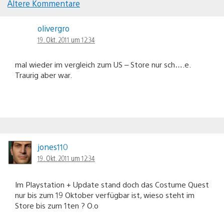
Ältere Kommentare
Kommentar-
olivergro
Navigation
19. Okt. 2011 um 12:34
mal wieder im vergleich zum US – Store nur sch….e.
Traurig aber war.
jones110
19. Okt. 2011 um 12:34
Im Playstation + Update stand doch das Costume Quest
nur bis zum 19 Oktober verfügbar ist, wieso steht im
Store bis zum 1ten ? O.o