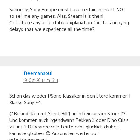
Seriously, Sony Europe must have certain interest NOT
to sell me any games. Alas, Steam it is then!
Or is there any acceptable explanation for this annoying
delays that we experience all the time?
freemansoul
19. Okt. 2011 um 13:11
Schön das wieder PSone Klassiker in den Store kommen !
Klasse Sony ^^
@Roland: Kommt Silent Hill 1 auch bein uns im Store ??
Und kommen auch irgendwann Tekken 3 oder Dino Crisis
zu uns ? Da wären viele Leute echt glücklich drüber ,
kannste glauben 😉 Ansonsten weiter so !
mfg freemansoul