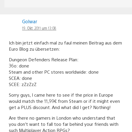
Golwar
19. Okt. 2011 um 13:08
Ich bin jetzt einfach mal zu faul meinen Beitrag aus dem
Euro Blog zu übersetzen:
Dungeon Defenders Release Plan:
36o: done
Steam and other PC stores worldwide: done
SCEA: done
SCEE: zZzZzZ
Sorry guys, I came here to see if the price in Europe
would match the 11,99€ from Steam or if it might even
get a PLUS discount. And what did I get? Nothing!
Are there no gamers in London who understand that
you don’t want to fall too far behind your friends with
such Multiplayer Action RPGs?