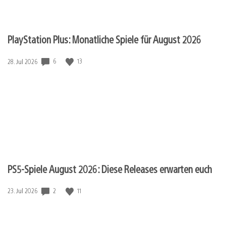
PlayStation Plus: Monatliche Spiele für August 2026
6
13
Veröffentlichungsdatum:
28. Jul 2026
PS5-Spiele August 2026: Diese Releases erwarten euch
2
11
Veröffentlichungsdatum:
23. Jul 2026